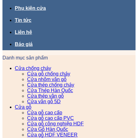
Phụ kiện cửa
Tin tức
Liên hệ
Báo giá
Danh mục sản phẩm
Cửa chống cháy
Cửa gỗ chống cháy
Cửa nhôm vân gỗ
Cửa thép chống cháy
Cửa Thép Hàn Quốc
Cửa thép vân gỗ
Cửa vân gỗ 5D
Cửa gỗ
Cửa gỗ cao cấp
Cửa gỗ cao cấp PVC
Cửa gỗ công nghiệp HDF
Cửa Gỗ Hàn Quốc
Cửa gỗ HDF VENEER