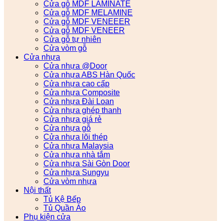
Cửa gỗ MDF LAMINATE
Cửa gỗ MDF MELAMINE
Cửa gỗ MDF VENEEER
Cửa gỗ MDF VENEER
Cửa gỗ tự nhiên
Cửa vòm gỗ
Cửa nhựa
Cửa nhựa @Door
Cửa nhựa ABS Hàn Quốc
Cửa nhựa cao cấp
Cửa nhựa Composite
Cửa nhựa Đài Loan
Cửa nhựa ghép thanh
Cửa nhựa giá rẻ
Cửa nhựa gỗ
Cửa nhựa lõi thép
Cửa nhựa Malaysia
Cửa nhựa nhà tắm
Cửa nhựa Sài Gòn Door
Cửa nhựa Sungyu
Cửa vòm nhựa
Nội thất
Tủ Kệ Bếp
Tủ Quần Áo
Phụ kiện cửa