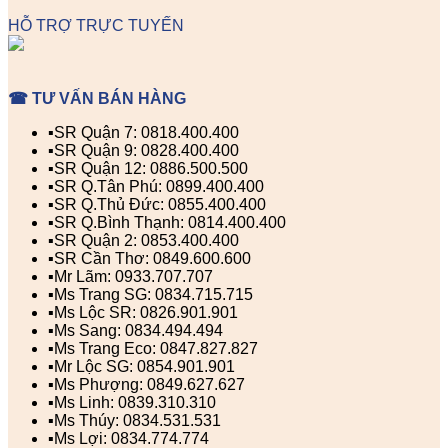
HỖ TRỢ TRỰC TUYẾN
☎ TƯ VẤN BÁN HÀNG
▪️SR Quận 7: 0818.400.400
▪️SR Quận 9: 0828.400.400
▪️SR Quận 12: 0886.500.500
▪️SR Q.Tân Phú: 0899.400.400
▪️SR Q.Thủ Đức: 0855.400.400
▪️SR Q.Bình Thạnh: 0814.400.400
▪️SR Quận 2: 0853.400.400
▪️SR Cần Thơ: 0849.600.600
▪️Mr Lãm: 0933.707.707
▪️Ms Trang SG: 0834.715.715
▪️Ms Lộc SR: 0826.901.901
▪️Ms Sang: 0834.494.494
▪️Ms Trang Eco: 0847.827.827
▪️Mr Lộc SG: 0854.901.901
▪️Ms Phượng: 0849.627.627
▪️Ms Linh: 0839.310.310
▪️Ms Thúy: 0834.531.531
▪️Ms Lợi: 0834.774.774