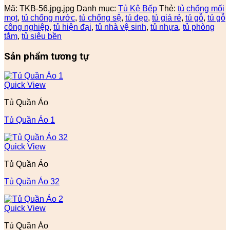
Mã:
TKB-56.jpg.jpg
Danh mục:
Tủ Kệ Bếp
Thẻ:
tủ chống mối
mọt
,
tủ chống nước
,
tủ chống sệ
,
tủ đẹp
,
tủ giá rẻ
,
tủ gỗ
,
tủ gỗ
công nghiệp
,
tủ hiện đại
,
tủ nhà vệ sinh
,
tủ nhựa
,
tủ phòng
tắm
,
tủ siêu bền
Sản phẩm tương tự
Quick View
Tủ Quần Áo
Tủ Quần Áo 1
Quick View
Tủ Quần Áo
Tủ Quần Áo 32
Quick View
Tủ Quần Áo