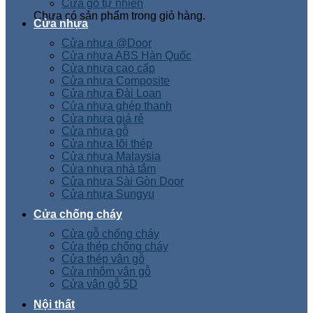
Cửa gỗ tự nhiên
Chưa có sản phẩm trong giỏ hàng.
Cửa nhựa
Cửa nhựa @Door
Cửa nhựa ABS Hàn Quốc
Cửa nhựa cao cấp
Cửa nhựa Composite
Cửa nhựa Đài Loan
Cửa nhựa ghép thanh
Cửa nhựa giá rẻ
Cửa nhựa gỗ
Cửa nhựa lõi thép
Cửa nhựa Malaysia
Cửa nhựa nhà tắm
Cửa nhựa Sài Gòn Door
Cửa nhựa Sungyu
Cửa chống cháy
Cửa gỗ chống cháy
Cửa thép chống cháy
Cửa thép vân gỗ
Cửa nhôm vân gỗ
Cửa vân gỗ 5D
Nội thất