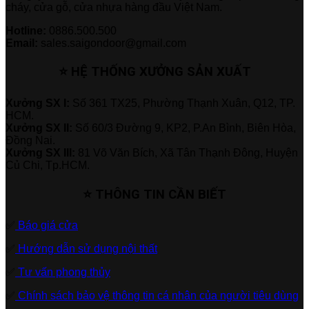
cháy, cửa gỗ, cửa nhựa hàng đầu Việt Nam.
Hotline:
0886.500.500
Email:
sales.saigondoor@gmail.com
⭐ HỆ THỐNG XƯỞNG SẢN XUẤT
Xưởng SX I:
Số 361 TX25, Phường Thạnh Xuân, Q12, TP.
HCM.
Xưởng SX II:
Số 60/3 Đường 9, KP2, P.An Bình, Biên Hòa,
Đồng Nai.
Xưởng SX III:
81 Võ Văn Bích, Xã Tân Thạnh Đông, Huyện
Củ Chi, Tp.HCM.
⭐ THÔNG TIN CẦN BIẾT
✅
Báo giá cửa
✅
Hướng dẫn sử dụng nội thất
✅
Tư vấn phong thủy
✅
Chính sách bảo vệ thông tin cá nhân của người tiêu dùng