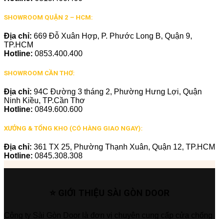
SHOWROOM QUẬN 2 – HCM:
Địa chỉ:
669 Đỗ Xuân Hợp, P. Phước Long B, Quận 9,
TP.HCM
Hotline:
0853.400.400
SHOWROOM CẦN THƠ:
Địa chỉ:
94C Đường 3 tháng 2, Phường Hưng Lợi, Quận
Ninh Kiều, TP.Cần Thơ
Hotline:
0849.600.600
XƯỞNG & TỔNG KHO (CÓ HÀNG GIAO NGAY):
Địa chỉ:
361 TX 25, Phường Thạnh Xuân, Quận 12, TP.HCM
Hotline:
0845.308.308
⭐ GIỚI THIỆU SÀI GÒN DOOR
Công ty Sài Gòn Door là đơn vị chuyên cung cấp cửa chống