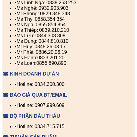
▪️Ms Linh Nga: 0838.253.253
▪️Ms Nghệ: 0932.903.903
▪️Mr Phong: 0829.348.348
▪️Ms Thy: 0858.354.354
▪️Ms Nga: 0855.854.854
▪️Ms Thiếp: 0839.210.210
▪️Ms Lưu: 0844.308.308
▪️Ms Dung: 0844.810.810
▪️Mr Huy: 0848.26.08.17
▪️Mr Phát: 0886.20.06.19
▪️Ms Hạnh:0833.201.201
▪️Ms Loan:0855.890.890
☎ KINH DOANH DỰ ÁN
▪️Hotline: 0834.300.300
☎ BÁO GIÁ QUA ĐT/EMAIL
▪️Hotline: 0907.999.609
☎ BỘ PHẬN ĐẤU THẦU
▪️Hotline: 0834.715.715