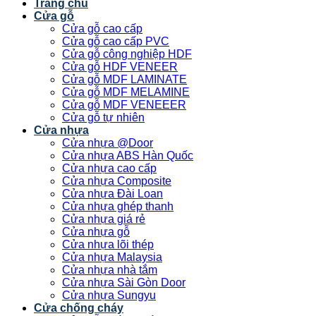
Trang chủ
Cửa gỗ
Cửa gỗ cao cấp
Cửa gỗ cao cấp PVC
Cửa gỗ công nghiệp HDF
Cửa gỗ HDF VENEER
Cửa gỗ MDF LAMINATE
Cửa gỗ MDF MELAMINE
Cửa gỗ MDF VENEEER
Cửa gỗ tự nhiên
Cửa nhựa
Cửa nhựa @Door
Cửa nhựa ABS Hàn Quốc
Cửa nhựa cao cấp
Cửa nhựa Composite
Cửa nhựa Đài Loan
Cửa nhựa ghép thanh
Cửa nhựa giá rẻ
Cửa nhựa gỗ
Cửa nhựa lõi thép
Cửa nhựa Malaysia
Cửa nhựa nhà tắm
Cửa nhựa Sài Gòn Door
Cửa nhựa Sungyu
Cửa chống cháy