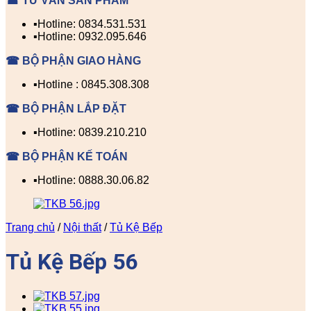
☎ TƯ VẤN SẢN PHẨM
▪️Hotline: 0834.531.531
▪️Hotline: 0932.095.646
☎ BỘ PHẬN GIAO HÀNG
▪️Hotline : 0845.308.308
☎ BỘ PHẬN LẮP ĐẶT
▪️Hotline: 0839.210.210
☎ BỘ PHẬN KẾ TOÁN
▪️Hotline: 0888.30.06.82
Trang chủ
/
Nội thất
/
Tủ Kệ Bếp
Tủ Kệ Bếp 56