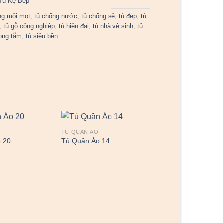
Tủ Kệ Bếp
ng mối mọt
,
tủ chống nước
,
tủ chống sệ
,
tủ đẹp
,
tủ
,
tủ gỗ công nghiệp
,
tủ hiện đại
,
tủ nhà vệ sinh
,
tủ
òng tắm
,
tủ siêu bền
TỦ QUẦN ÁO
 20
Tủ Quần Áo 14