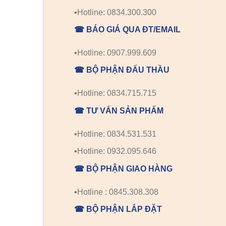
▪️Hotline: 0834.300.300
☎ BÁO GIÁ QUA ĐT/EMAIL
▪️Hotline: 0907.999.609
☎ BỘ PHẬN ĐẤU THẦU
▪️Hotline: 0834.715.715
☎ TƯ VẤN SẢN PHẨM
▪️Hotline: 0834.531.531
▪️Hotline: 0932.095.646
☎ BỘ PHẬN GIAO HÀNG
▪️Hotline : 0845.308.308
☎ BỘ PHẬN LẮP ĐẶT