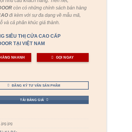
ọi nhu cầu khách hàng. Trên hết,
DOOR
còn có những chính sách bán hàng
CAO
đi kèm với sự đa dạng về mẫu mã,
gỗ và cả phân khúc giá thành.
G SIÊU THỊ CỬA CAO CẤP
OOR TẠI VIỆT NAM
HÀNG NHANH
GỌI NGAY
ĐĂNG KÝ TƯ VẤN SẢN PHẨM
TẢI BẢNG GIÁ
jpg.jpg