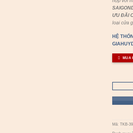
hợp với m
SAIGON
ƯU ĐÃI
loại cửa 
HỆ THỐN
GIAHUYD
MUA 
Mã:
TKB-39.