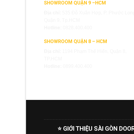
SHOWROOM QUẬN 9 –HCM
Địa chỉ:
535 Đỗ Xuân Hợp, P. Phước Long
Quận 9, Tp.HCM
Hotline:
0828.400.400
SHOWROOM QUẬN 8 – HCM
Địa chỉ:
1194 Phạm Thế Hiển, Quận 8,
TP.HCM
Hotline:
0899.400.400
⭐ GIỚI THIỆU SÀI GÒN DOO