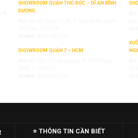
SHOWROOM QUẬN THỦ ĐỨC – DĨ AN BÌNH
SH
DƯƠNG
 B,
Địa
Địa chỉ:
21, Quốc Lộ 1K, P. Linh Xuân, Quận
Lợi
Thủ Đức, Tp.HCM
Hot
Hotline:
0855.400.400
XƯỞ
SHOWROOM QUẬN 7 – HCM
NGA
Địa chỉ:
511, Lê Văn Lương, P. Tân Phong,
Địa
Quận 7, Tp.HCM
Quậ
Hotline:
0818.400.400
Hot
⭐ THÔNG TIN CẦN BIẾT
R