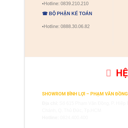
▪️Hotline: 0839.210.210
☎ BỘ PHẬN KẾ TOÁN
▪️Hotline: 0888.30.06.82
HỆ
SHOWROM BÌNH LỢI – PHẠM VĂN ĐỒNG
Địa chỉ:
Số 615 Phạm Văn Đồng, P. Hiệp 
Chánh, Q. Thủ Đức, Tp.HCM
Hotline:
0824.400.400