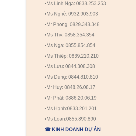
▪️Ms Linh Nga: 0838.253.253
▪️Ms Nghệ: 0932.903.903
▪️Mr Phong: 0829.348.348
▪️Ms Thy: 0858.354.354
▪️Ms Nga: 0855.854.854
▪️Ms Thiếp: 0839.210.210
▪️Ms Lưu: 0844.308.308
▪️Ms Dung: 0844.810.810
▪️Mr Huy: 0848.26.08.17
▪️Mr Phát: 0886.20.06.19
▪️Ms Hạnh:0833.201.201
▪️Ms Loan:0855.890.890
☎ KINH DOANH DỰ ÁN