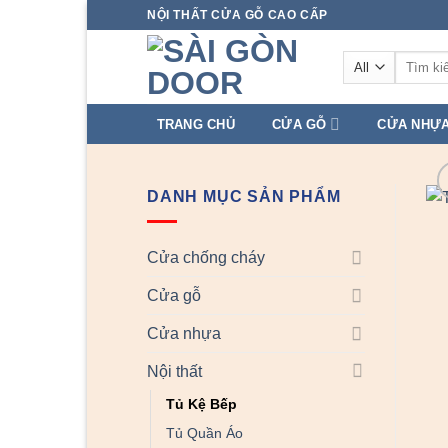
Skip
NỘI THẤT CỬA GỖ CAO CẤP
to
Tìm
content
kiếm:
TRANG CHỦ
CỬA GỖ
CỬA NHỰ
DANH MỤC SẢN PHẨM
Cửa chống cháy
Cửa gỗ
Cửa nhựa
Nội thất
Tủ Kệ Bếp
Tủ Quần Áo