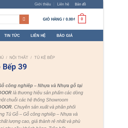
Giới thiệu
Liên hệ
Bản đồ
0
GIỎ HÀNG /
0.00
₫
TIN TỨC
LIÊN HỆ
BÁO GIÁ
HỦ
/
NỘI THẤT
/
TỦ KỆ BẾP
 Bếp 39
Gỗ công nghiêp – Nhựa và Nhựa gỗ tại
DOOR
là thương hiệu sản phẩm các dòng
một chuỗi các hệ thống Showroom
DOOR
. Chuyên sản xuất và phân phối
ng Tủ Gỗ – Gỗ công nghiêp – Nhựa và
hất lượng cao, giá thành rẻ nhất và phù