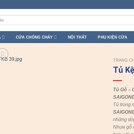
A
CỬA CHỐNG CHÁY
NỘI THẤT
PHỤ KIỆN CỬA
TRANG C
Tủ Kệ
Tủ Gỗ – 
SAIGON
Tủ trong 
SAIGON
những dò
Nhựa gỗ c