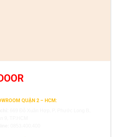
DOOR
OWROOM QUẬN 2 – HCM:
 chỉ:
669 Đỗ Xuân Hợp, P. Phước Long B,
n 9, TP.HCM
line:
0853.400.400