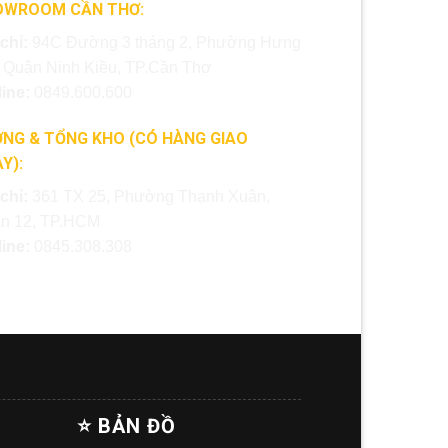
OWROOM CẦN THƠ:
 chỉ:
94C Đường 3 tháng 2, Phường Hưng
, Quận Ninh Kiều, TP.Cần Thơ
line:
0849.600.600
NG & TỔNG KHO (CÓ HÀNG GIAO
Y):
 chỉ:
361 TX 25, Phường Thạnh Xuân,
n 12, TP.HCM
line:
0845.308.308
⭐ BẢN ĐỒ