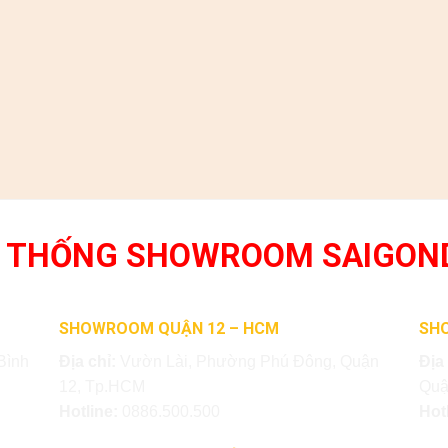
 THỐNG SHOWROOM SAIGON
SHOWROOM QUẬN 12 – HCM
SH
Bình
Địa chỉ:
Vườn Lài, Phường Phú Đông, Quận
Địa
12, Tp.HCM
Quậ
Hotline:
0886.500.500
Hot