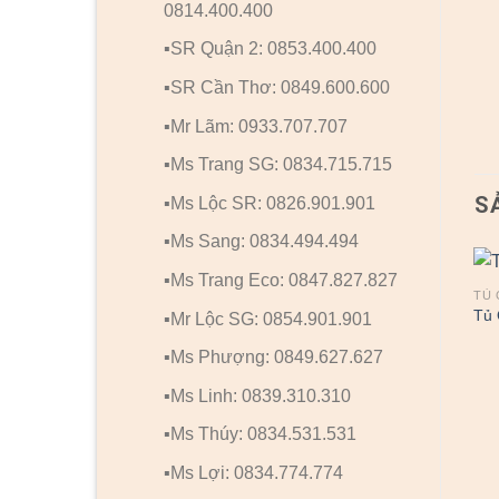
0814.400.400
▪️SR Quận 2: 0853.400.400
▪️SR Cần Thơ: 0849.600.600
▪️Mr Lãm: 0933.707.707
▪️Ms Trang SG: 0834.715.715
S
▪️Ms Lộc SR: 0826.901.901
▪️Ms Sang: 0834.494.494
▪️Ms Trang Eco: 0847.827.827
TỦ QUẦN ÁO
TỦ QUẦN ÁO
TỦ 
Tủ Quần Áo 16
Tủ Quần Áo 30
Tủ 
▪️Mr Lộc SG: 0854.901.901
▪️Ms Phượng: 0849.627.627
▪️Ms Linh: 0839.310.310
▪️Ms Thúy: 0834.531.531
▪️Ms Lợi: 0834.774.774