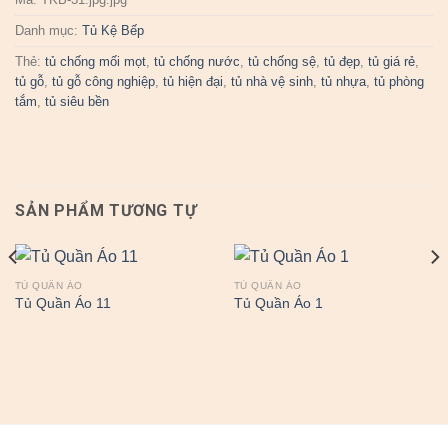
Danh mục:
Tủ Kệ Bếp
Thẻ:
tủ chống mối mọt
,
tủ chống nước
,
tủ chống sệ
,
tủ đẹp
,
tủ giá rẻ
,
tủ gỗ
,
tủ gỗ công nghiệp
,
tủ hiện đại
,
tủ nhà vệ sinh
,
tủ nhựa
,
tủ phòng
tắm
,
tủ siêu bền
SẢN PHẨM TƯƠNG TỰ
TỦ QUẦN ÁO
TỦ QUẦN ÁO
Tủ Quần Áo 11
Tủ Quần Áo 1