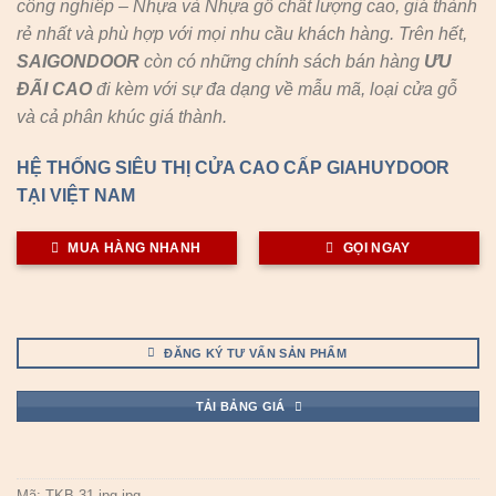
công nghiêp – Nhựa và Nhựa gỗ chất lượng cao, giá thành
rẻ nhất và phù hợp với mọi nhu cầu khách hàng. Trên hết,
SAIGONDOOR
còn có những chính sách bán hàng
ƯU
ĐÃI
CAO
đi kèm với sự đa dạng về mẫu mã, loại cửa gỗ
và cả phân khúc giá thành.
HỆ THỐNG SIÊU THỊ CỬA CAO CẤP GIAHUYDOOR
TẠI VIỆT NAM
MUA HÀNG NHANH
GỌI NGAY
ĐĂNG KÝ TƯ VẤN SẢN PHẨM
TẢI BẢNG GIÁ
Mã:
TKB-31.jpg.jpg