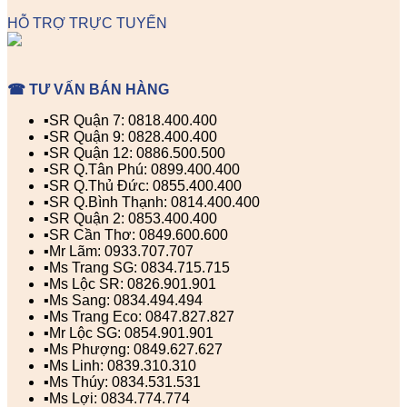
HỖ TRỢ TRỰC TUYẾN
☎ TƯ VẤN BÁN HÀNG
▪️SR Quận 7: 0818.400.400
▪️SR Quận 9: 0828.400.400
▪️SR Quận 12: 0886.500.500
▪️SR Q.Tân Phú: 0899.400.400
▪️SR Q.Thủ Đức: 0855.400.400
▪️SR Q.Bình Thạnh: 0814.400.400
▪️SR Quận 2: 0853.400.400
▪️SR Cần Thơ: 0849.600.600
▪️Mr Lãm: 0933.707.707
▪️Ms Trang SG: 0834.715.715
▪️Ms Lộc SR: 0826.901.901
▪️Ms Sang: 0834.494.494
▪️Ms Trang Eco: 0847.827.827
▪️Mr Lộc SG: 0854.901.901
▪️Ms Phượng: 0849.627.627
▪️Ms Linh: 0839.310.310
▪️Ms Thúy: 0834.531.531
▪️Ms Lợi: 0834.774.774