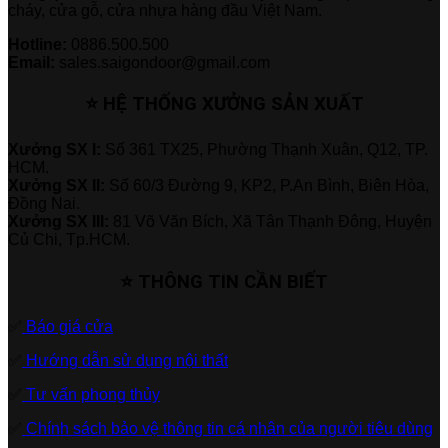
cháy, cửa gỗ, cửa nhựa hàng đầu Việt Nam.
Hotline:
0886.500.500
Email:
sales.saigondoor@gmail.com
⭐ HỆ THỐNG XƯỞNG SẢN XUẤT
Xưởng SX I:
Số 361 TX25, Phường Thạnh Xuân, Q12, TP.
HCM.
Xưởng SX II:
Số 60/3 Đường 9, KP2, P.An Bình, Biên Hòa,
Đồng Nai.
Xưởng SX III:
81 Võ Văn Bích, Xã Tân Thạnh Đông, Huyện
Củ Chi, Tp.HCM.
⭐ THÔNG TIN CẦN BIẾT
✅
Báo giá cửa
✅
Hướng dẫn sử dụng nội thất
✅
Tư vấn phong thủy
✅
Chính sách bảo vệ thông tin cá nhân của người tiêu dùng