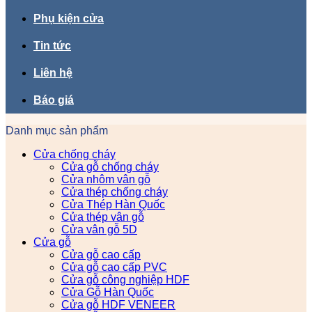
Phụ kiện cửa
Tin tức
Liên hệ
Báo giá
Danh mục sản phẩm
Cửa chống cháy
Cửa gỗ chống cháy
Cửa nhôm vân gỗ
Cửa thép chống cháy
Cửa Thép Hàn Quốc
Cửa thép vân gỗ
Cửa vân gỗ 5D
Cửa gỗ
Cửa gỗ cao cấp
Cửa gỗ cao cấp PVC
Cửa gỗ công nghiệp HDF
Cửa Gỗ Hàn Quốc
Cửa gỗ HDF VENEER