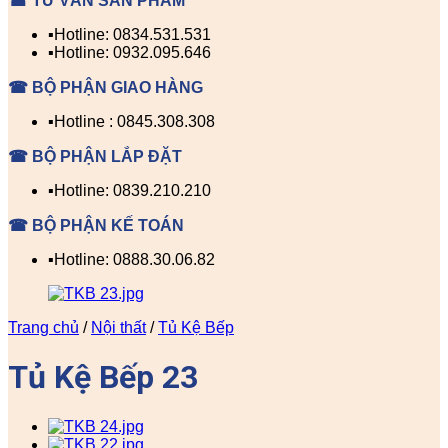
☎ TƯ VẤN SẢN PHẨM
▪️Hotline: 0834.531.531
▪️Hotline: 0932.095.646
☎ BỘ PHẬN GIAO HÀNG
▪️Hotline : 0845.308.308
☎ BỘ PHẬN LẮP ĐẶT
▪️Hotline: 0839.210.210
☎ BỘ PHẬN KẾ TOÁN
▪️Hotline: 0888.30.06.82
Trang chủ
/
Nội thất
/
Tủ Kệ Bếp
Tủ Kệ Bếp 23