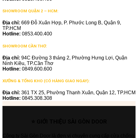
SHOWROOM QUẬN 2 – HCM:
Địa chỉ:
669 Đỗ Xuân Hợp, P. Phước Long B, Quận 9,
TP.HCM
Hotline:
0853.400.400
SHOWROOM CẦN THƠ:
Địa chỉ:
94C Đường 3 tháng 2, Phường Hưng Lợi, Quận
Ninh Kiều, TP.Cần Thơ
Hotline:
0849.600.600
XƯỞNG & TỔNG KHO (CÓ HÀNG GIAO NGAY):
Địa chỉ:
361 TX 25, Phường Thạnh Xuân, Quận 12, TP.HCM
Hotline:
0845.308.308
⭐ GIỚI THIỆU SÀI GÒN DOOR
Công ty Sài Gòn Door là đơn vị chuyên cung cấp cửa chống