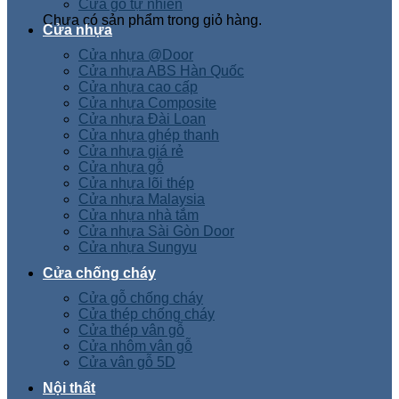
Cửa gỗ tự nhiên
Chưa có sản phẩm trong giỏ hàng.
Cửa nhựa
Cửa nhựa @Door
Cửa nhựa ABS Hàn Quốc
Cửa nhựa cao cấp
Cửa nhựa Composite
Cửa nhựa Đài Loan
Cửa nhựa ghép thanh
Cửa nhựa giá rẻ
Cửa nhựa gỗ
Cửa nhựa lõi thép
Cửa nhựa Malaysia
Cửa nhựa nhà tắm
Cửa nhựa Sài Gòn Door
Cửa nhựa Sungyu
Cửa chống cháy
Cửa gỗ chống cháy
Cửa thép chống cháy
Cửa thép vân gỗ
Cửa nhôm vân gỗ
Cửa vân gỗ 5D
Nội thất