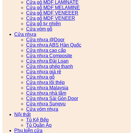
Cửa gỗ MDF LAMINATE
Cửa gỗ MDF MELAMINE
Cửa gỗ MDF VENEEER
Cửa gỗ MDF VENEER
Cửa gỗ tự nhiên
Cửa vòm gỗ
Cửa nhựa
Cửa nhựa @Door
Cửa nhựa ABS Hàn Quốc
Cửa nhựa cao cấp
Cửa nhựa Composite
Cửa nhựa Đài Loan
Cửa nhựa ghép thanh
Cửa nhựa giá rẻ
Cửa nhựa gỗ
Cửa nhựa lõi thép
Cửa nhựa Malaysia
Cửa nhựa nhà tắm
Cửa nhựa Sài Gòn Door
Cửa nhựa Sungyu
Cửa vòm nhựa
Nội thất
Tủ Kệ Bếp
Tủ Quần Áo
Phụ kiện cửa