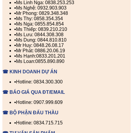
▪️Ms Linh Nga: 0838.253.253
▪️Ms Nghệ: 0932.903.903
▪️Mr Phong: 0829.348.348
▪️Ms Thy: 0858.354.354
▪️Ms Nga: 0855.854.854
▪️Ms Thiếp: 0839.210.210
▪️Ms Lưu: 0844.308.308
▪️Ms Dung: 0844.810.810
▪️Mr Huy: 0848.26.08.17
▪️Mr Phát: 0886.20.06.19
▪️Ms Hạnh:0833.201.201
▪️Ms Loan:0855.890.890
☎ KINH DOANH DỰ ÁN
▪️Hotline: 0834.300.300
☎ BÁO GIÁ QUA ĐT/EMAIL
▪️Hotline: 0907.999.609
☎ BỘ PHẬN ĐẤU THẦU
▪️Hotline: 0834.715.715