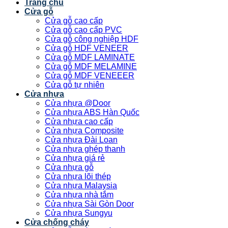
Trang chủ
Cửa gỗ
Cửa gỗ cao cấp
Cửa gỗ cao cấp PVC
Cửa gỗ công nghiệp HDF
Cửa gỗ HDF VENEER
Cửa gỗ MDF LAMINATE
Cửa gỗ MDF MELAMINE
Cửa gỗ MDF VENEEER
Cửa gỗ tự nhiên
Cửa nhựa
Cửa nhựa @Door
Cửa nhựa ABS Hàn Quốc
Cửa nhựa cao cấp
Cửa nhựa Composite
Cửa nhựa Đài Loan
Cửa nhựa ghép thanh
Cửa nhựa giá rẻ
Cửa nhựa gỗ
Cửa nhựa lõi thép
Cửa nhựa Malaysia
Cửa nhựa nhà tắm
Cửa nhựa Sài Gòn Door
Cửa nhựa Sungyu
Cửa chống cháy