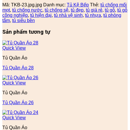
Mã:
TKB-23.jpg.jpg
Danh mục:
Tủ Kệ Bếp
Thẻ:
tủ chống mối
mọt
,
tủ chống nước
,
tủ chống sệ
,
tủ đẹp
,
tủ giá rẻ
,
tủ gỗ
,
tủ gỗ
công nghiệp
,
tủ hiện đại
,
tủ nhà vệ sinh
,
tủ nhựa
,
tủ phòng
tắm
,
tủ siêu bền
Sản phẩm tương tự
Quick View
Tủ Quần Áo
Tủ Quần Áo 28
Quick View
Tủ Quần Áo
Tủ Quần Áo 26
Quick View
Tủ Quần Áo