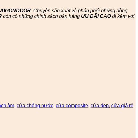
SAIGONDOOR
. Chuyên sản xuất và phân phối những dòng
R
còn có những chính sách bán hàng
ƯU ĐÃI
CAO
đi kèm với
ách âm
,
cửa chống nước
,
cửa composite
,
cửa đẹp
,
cửa giá rẻ
,