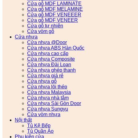
Cửa gỗ MDF LAMINATE
Cửa gỗ MDF MELAMINE
Cửa gỗ MDF VENEEER
Cửa gỗ MDF VENEER
Cửa gỗ tự nhiên
Cửa vòm gỗ
Cửa nhựa
Cửa nhựa @Door
Cửa nhựa ABS Hàn Quốc
Cửa nhựa cao cấp
Cửa nhựa Composite
Cửa nhựa Đài Loan
Cửa nhựa ghép thanh
Cửa nhựa giá rẻ
Cửa nhựa gỗ
Cửa nhựa lõi thép
Cửa nhựa Malaysia
Cửa nhựa nhà tắm
Cửa nhựa Sài Gòn Door
Cửa nhựa Sungyu
Cửa vòm nhựa
Nội thất
Tủ Kệ Bếp
Tủ Quần Áo
Phụ kiện cửa