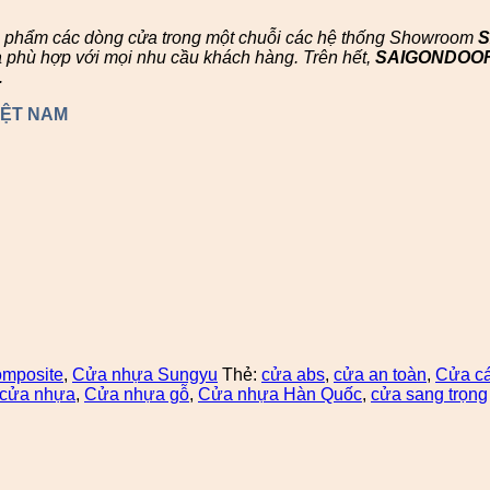
n phẩm các dòng cửa trong một chuỗi các hệ thống Showroom
à phù hợp với mọi nhu cầu khách hàng. Trên hết,
SAIGONDOO
.
IỆT NAM
mposite
,
Cửa nhựa Sungyu
Thẻ:
cửa abs
,
cửa an toàn
,
Cửa c
cửa nhựa
,
Cửa nhựa gỗ
,
Cửa nhựa Hàn Quốc
,
cửa sang trọng