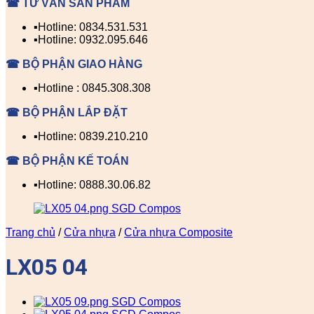
☎ TƯ VẤN SẢN PHẨM
▪️Hotline: 0834.531.531
▪️Hotline: 0932.095.646
☎ BỘ PHẬN GIAO HÀNG
▪️Hotline : 0845.308.308
☎ BỘ PHẬN LẮP ĐẶT
▪️Hotline: 0839.210.210
☎ BỘ PHẬN KẾ TOÁN
▪️Hotline: 0888.30.06.82
Trang chủ
/
Cửa nhựa
/
Cửa nhựa Composite
LX05 04