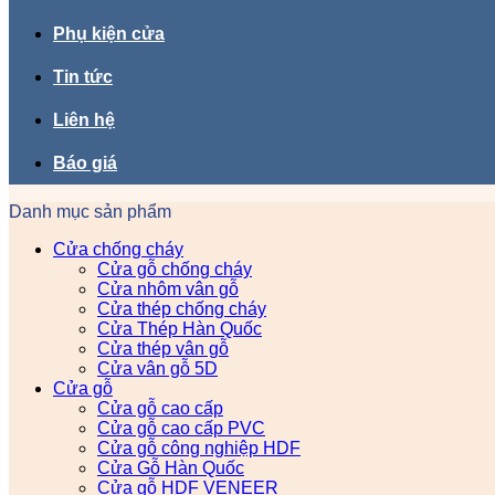
Phụ kiện cửa
Tin tức
Liên hệ
Báo giá
Danh mục sản phẩm
Cửa chống cháy
Cửa gỗ chống cháy
Cửa nhôm vân gỗ
Cửa thép chống cháy
Cửa Thép Hàn Quốc
Cửa thép vân gỗ
Cửa vân gỗ 5D
Cửa gỗ
Cửa gỗ cao cấp
Cửa gỗ cao cấp PVC
Cửa gỗ công nghiệp HDF
Cửa Gỗ Hàn Quốc
Cửa gỗ HDF VENEER