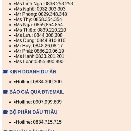
▪️Ms Linh Nga: 0838.253.253
▪️Ms Nghệ: 0932.903.903
▪️Mr Phong: 0829.348.348
▪️Ms Thy: 0858.354.354
▪️Ms Nga: 0855.854.854
▪️Ms Thiếp: 0839.210.210
▪️Ms Lưu: 0844.308.308
▪️Ms Dung: 0844.810.810
▪️Mr Huy: 0848.26.08.17
▪️Mr Phát: 0886.20.06.19
▪️Ms Hạnh:0833.201.201
▪️Ms Loan:0855.890.890
☎ KINH DOANH DỰ ÁN
▪️Hotline: 0834.300.300
☎ BÁO GIÁ QUA ĐT/EMAIL
▪️Hotline: 0907.999.609
☎ BỘ PHẬN ĐẤU THẦU
▪️Hotline: 0834.715.715