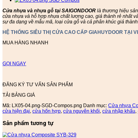
Cửa nhựa và nhựa gỗ tại SAIGONDOOR
là thương hiệu sả
cửa nhựa và hỗ hợp nhựa chất lượng cao, giá thành rẻ nhất v
sự đa dạng về mẫu mã, loại cửa gỗ và cả phân khúc giá thành
HỆ THỐNG SIÊU THỊ CỬA CAO CẤP GIAHUYDOOR TẠI V
MUA HÀNG NHANH
GỌI NGAY
ĐĂNG KÝ TƯ VẤN SẢN PHẨM
TẢI BẢNG GIÁ
Mã:
LX05-04.png-SGD-Compos.png
Danh mục:
Cửa nhựa Co
cửa hiện đại
,
cửa hổn hợp
,
cửa nguyên khối
,
cửa nhập khẩu
,
Sản phẩm tương tự