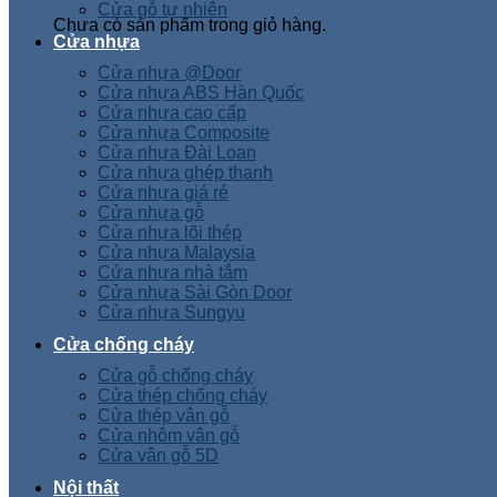
Cửa gỗ tự nhiên
Chưa có sản phẩm trong giỏ hàng.
Cửa nhựa
Cửa nhựa @Door
Cửa nhựa ABS Hàn Quốc
Cửa nhựa cao cấp
Cửa nhựa Composite
Cửa nhựa Đài Loan
Cửa nhựa ghép thanh
Cửa nhựa giá rẻ
Cửa nhựa gỗ
Cửa nhựa lõi thép
Cửa nhựa Malaysia
Cửa nhựa nhà tắm
Cửa nhựa Sài Gòn Door
Cửa nhựa Sungyu
Cửa chống cháy
Cửa gỗ chống cháy
Cửa thép chống cháy
Cửa thép vân gỗ
Cửa nhôm vân gỗ
Cửa vân gỗ 5D
Nội thất