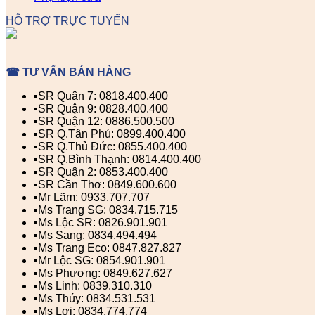
HỖ TRỢ TRỰC TUYẾN
☎ TƯ VẤN BÁN HÀNG
▪️SR Quận 7: 0818.400.400
▪️SR Quận 9: 0828.400.400
▪️SR Quận 12: 0886.500.500
▪️SR Q.Tân Phú: 0899.400.400
▪️SR Q.Thủ Đức: 0855.400.400
▪️SR Q.Bình Thạnh: 0814.400.400
▪️SR Quận 2: 0853.400.400
▪️SR Cần Thơ: 0849.600.600
▪️Mr Lãm: 0933.707.707
▪️Ms Trang SG: 0834.715.715
▪️Ms Lộc SR: 0826.901.901
▪️Ms Sang: 0834.494.494
▪️Ms Trang Eco: 0847.827.827
▪️Mr Lộc SG: 0854.901.901
▪️Ms Phượng: 0849.627.627
▪️Ms Linh: 0839.310.310
▪️Ms Thúy: 0834.531.531
▪️Ms Lợi: 0834.774.774