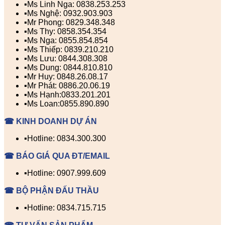
▪️Ms Linh Nga: 0838.253.253
▪️Ms Nghệ: 0932.903.903
▪️Mr Phong: 0829.348.348
▪️Ms Thy: 0858.354.354
▪️Ms Nga: 0855.854.854
▪️Ms Thiếp: 0839.210.210
▪️Ms Lưu: 0844.308.308
▪️Ms Dung: 0844.810.810
▪️Mr Huy: 0848.26.08.17
▪️Mr Phát: 0886.20.06.19
▪️Ms Hạnh:0833.201.201
▪️Ms Loan:0855.890.890
☎ KINH DOANH DỰ ÁN
▪️Hotline: 0834.300.300
☎ BÁO GIÁ QUA ĐT/EMAIL
▪️Hotline: 0907.999.609
☎ BỘ PHẬN ĐẤU THẦU
▪️Hotline: 0834.715.715