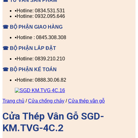
☎ TƯ VẤN SẢN PHẨM
▪️Hotline: 0834.531.531
▪️Hotline: 0932.095.646
☎ BỘ PHẬN GIAO HÀNG
▪️Hotline : 0845.308.308
☎ BỘ PHẬN LẮP ĐẶT
▪️Hotline: 0839.210.210
☎ BỘ PHẬN KẾ TOÁN
▪️Hotline: 0888.30.06.82
Trang chủ
/
Cửa chống cháy
/
Cửa thép vân gỗ
Cửa Thép Vân Gỗ SGD-
KM.TVG-4C.2