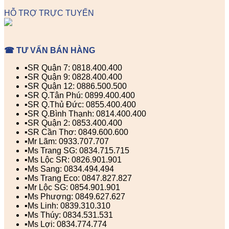
HỖ TRỢ TRỰC TUYẾN
☎ TƯ VẤN BÁN HÀNG
▪️SR Quận 7: 0818.400.400
▪️SR Quận 9: 0828.400.400
▪️SR Quận 12: 0886.500.500
▪️SR Q.Tân Phú: 0899.400.400
▪️SR Q.Thủ Đức: 0855.400.400
▪️SR Q.Bình Thạnh: 0814.400.400
▪️SR Quận 2: 0853.400.400
▪️SR Cần Thơ: 0849.600.600
▪️Mr Lãm: 0933.707.707
▪️Ms Trang SG: 0834.715.715
▪️Ms Lộc SR: 0826.901.901
▪️Ms Sang: 0834.494.494
▪️Ms Trang Eco: 0847.827.827
▪️Mr Lộc SG: 0854.901.901
▪️Ms Phượng: 0849.627.627
▪️Ms Linh: 0839.310.310
▪️Ms Thúy: 0834.531.531
▪️Ms Lợi: 0834.774.774