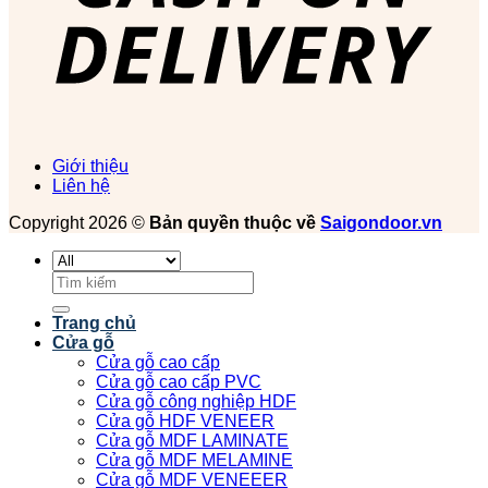
Giới thiệu
Liên hệ
Copyright 2026 ©
Bản quyền thuộc về
Saigondoor.vn
Tìm
kiếm:
Trang chủ
Cửa gỗ
Cửa gỗ cao cấp
Cửa gỗ cao cấp PVC
Cửa gỗ công nghiệp HDF
Cửa gỗ HDF VENEER
Cửa gỗ MDF LAMINATE
Cửa gỗ MDF MELAMINE
Cửa gỗ MDF VENEEER