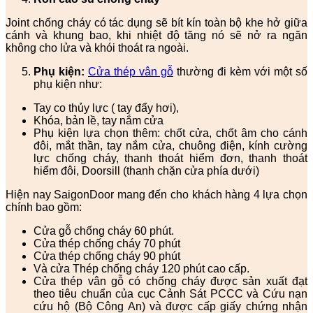
Joint chống cháy có tác dụng sẽ bít kín toàn bộ khe hở giữa
cánh và khung bao, khi nhiệt độ tăng nó sẽ nở ra ngăn
không cho lửa và khói thoát ra ngoài.
Phụ kiện:
Cửa thép vân gỗ
thường đi kèm với một số
phụ kiện như:
Tay co thủy lực ( tay đẩy hơi),
Khóa, bản lề, tay nắm cửa
Phụ kiện lựa chọn thêm: chốt cửa, chốt âm cho cánh
đôi, mắt thần, tay nắm cửa, chuông điện, kính cường
lực chống cháy, thanh thoát hiểm đơn, thanh thoát
hiểm đôi, Doorsill (thanh chặn cửa phía dưới)
Hiện nay SaigonDoor mang đến cho khách hàng 4 lựa chọn
chính bao gồm:
Cửa gỗ chống cháy 60 phút.
Cửa thép chống cháy 70 phút
Cửa thép chống cháy 90 phút
Và cửa Thép chống cháy 120 phút cao cấp.
Cửa thép vân gỗ có chống cháy được sản xuất đạt
theo tiêu chuẩn của cục Cảnh Sát PCCC và Cứu nạn
cứu hộ (Bộ Công An) và được cấp giấy chứng nhận