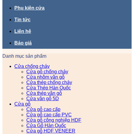
Phụ kiện cửa
Tin tức
Liên hệ
Báo giá
Danh mục sản phẩm
Cửa chống cháy
Cửa gỗ chống cháy
Cửa nhôm vân gỗ
Cửa thép chống cháy
Cửa Thép Hàn Quốc
Cửa thép vân gỗ
Cửa vân gỗ 5D
Cửa gỗ
Cửa gỗ cao cấp
Cửa gỗ cao cấp PVC
Cửa gỗ công nghiệp HDF
Cửa Gỗ Hàn Quốc
Cửa gỗ HDF VENEER