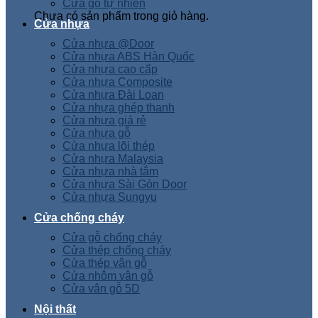
Cửa gỗ tự nhiên
Chưa có sản phẩm trong giỏ hàng.
Cửa nhựa
Cửa nhựa @Door
Cửa nhựa ABS Hàn Quốc
Cửa nhựa cao cấp
Cửa nhựa Composite
Cửa nhựa Đài Loan
Cửa nhựa ghép thanh
Cửa nhựa giá rẻ
Cửa nhựa gỗ
Cửa nhựa lõi thép
Cửa nhựa Malaysia
Cửa nhựa nhà tắm
Cửa nhựa Sài Gòn Door
Cửa nhựa Sungyu
Cửa chống cháy
Cửa gỗ chống cháy
Cửa thép chống cháy
Cửa thép vân gỗ
Cửa nhôm vân gỗ
Cửa vân gỗ 5D
Nội thất