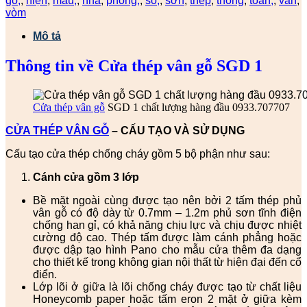
gỗ,
,
hiện
,
màu,
,
nhà
,
phòng,
,
sổ,
,
sơn
,
thép
,
thông
,
toàn,
,
vân
,
vòm
Mô tả
Thông tin về Cửa thép vân gỗ SGD 1
Cửa thép vân gỗ
SGD 1 chất lượng hàng đầu 0933.707707
CỬA THÉP VÂN GỖ
– CẤU TẠO VÀ SỬ DỤNG
Cấu tạo cửa thép chống cháy gồm 5 bộ phận như sau:
Cánh cửa
gồm 3 lớp
Bề mặt ngoài cùng được tạo nên bởi 2 tấm thép phủ
vân gỗ có độ dày từ 0.7mm – 1.2m phủ sơn tĩnh điện
chống han gỉ, có khả năng chịu lực và chịu được nhiệt
cường độ cao. Thép tấm được làm cánh phẳng hoặc
được dập tạo hình Pano cho mẫu cửa thêm đa dạng
cho thiết kế trong không gian nội thất từ hiện đại đến cổ
điển.
Lớp lõi ở giữa là lõi chống cháy được tạo từ chất liệu
Honeycomb paper hoặc tấm eron 2 mặt ở giữa kèm