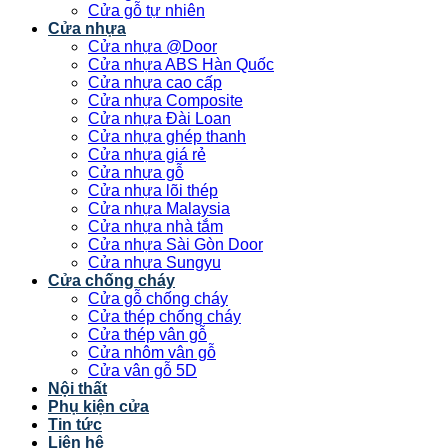
Cửa gỗ tự nhiên
Cửa nhựa
Cửa nhựa @Door
Cửa nhựa ABS Hàn Quốc
Cửa nhựa cao cấp
Cửa nhựa Composite
Cửa nhựa Đài Loan
Cửa nhựa ghép thanh
Cửa nhựa giá rẻ
Cửa nhựa gỗ
Cửa nhựa lõi thép
Cửa nhựa Malaysia
Cửa nhựa nhà tắm
Cửa nhựa Sài Gòn Door
Cửa nhựa Sungyu
Cửa chống cháy
Cửa gỗ chống cháy
Cửa thép chống cháy
Cửa thép vân gỗ
Cửa nhôm vân gỗ
Cửa vân gỗ 5D
Nội thất
Phụ kiện cửa
Tin tức
Liên hệ