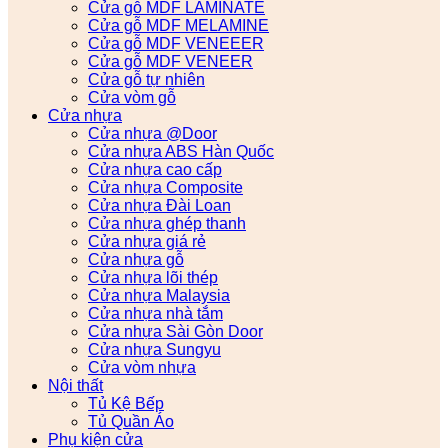
Cửa gỗ MDF LAMINATE
Cửa gỗ MDF MELAMINE
Cửa gỗ MDF VENEEER
Cửa gỗ MDF VENEER
Cửa gỗ tự nhiên
Cửa vòm gỗ
Cửa nhựa
Cửa nhựa @Door
Cửa nhựa ABS Hàn Quốc
Cửa nhựa cao cấp
Cửa nhựa Composite
Cửa nhựa Đài Loan
Cửa nhựa ghép thanh
Cửa nhựa giá rẻ
Cửa nhựa gỗ
Cửa nhựa lõi thép
Cửa nhựa Malaysia
Cửa nhựa nhà tắm
Cửa nhựa Sài Gòn Door
Cửa nhựa Sungyu
Cửa vòm nhựa
Nội thất
Tủ Kệ Bếp
Tủ Quần Áo
Phụ kiện cửa