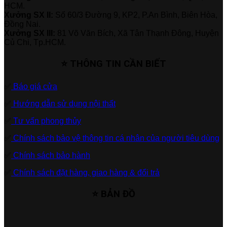
HCM.
Xưởng SX II:
Số 60/3 Đường 9, KP2, P.An Bình, Biên Hòa,
Đồng Nai.
Xưởng SX III:
81 Võ Văn Bích, Xã Tân Thạnh Đông, Huyện
Củ Chi, Tp.HCM.
⭐ THÔNG TIN CẦN BIẾT
✅
Báo giá cửa
✅
Hướng dẫn sử dụng nội thất
✅
Tư vấn phong thủy
✅
Chính sách bảo vệ thông tin cá nhân của người tiêu dùng
✅
Chính sách bảo hành
✅
Chính sách đặt hàng, giao hàng & đổi trả
⭐ BẢN ĐỒ