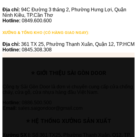
Địa chỉ:
94C Đường 3 tháng 2, Phường Hưng Lợi, Quận
Ninh Kiều, TP.Cần Thơ
Hotline:
0849.600.600
XƯỞNG & TỔNG KHO (CÓ HÀNG GIAO NGAY):
Địa chỉ:
361 TX 25, Phường Thạnh Xuân, Quận 12, TP.HCM
Hotline:
0845.308.308
⭐ GIỚI THIỆU SÀI GÒN DOOR
Công ty Sài Gòn Door là đơn vị chuyên cung cấp cửa chống
cháy, cửa gỗ, cửa nhựa hàng đầu Việt Nam.
Hotline:
0886.500.500
Email:
sales.saigondoor@gmail.com
⭐ HỆ THỐNG XƯỞNG SẢN XUẤT
Xưởng SX I:
Số 361 TX25, Phường Thạnh Xuân, Q12, TP.