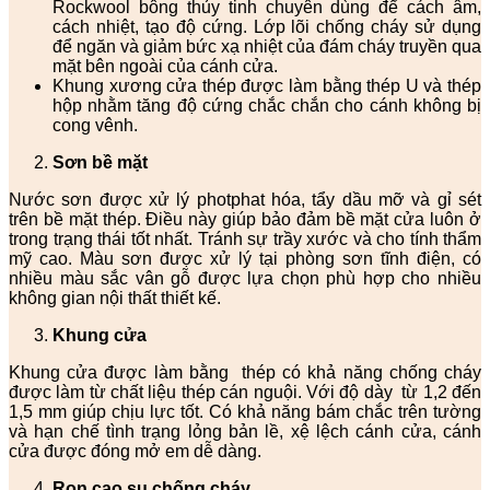
Rockwool bông thủy tinh chuyên dùng để cách âm,
cách nhiệt, tạo độ cứng. Lớp lõi chống cháy sử dụng
để ngăn và giảm bức xạ nhiệt của đám cháy truyền qua
mặt bên ngoài của cánh cửa.
Khung xương cửa thép được làm bằng thép U và thép
hộp nhằm tăng độ cứng chắc chắn cho cánh không bị
cong vênh.
Sơn bề mặt
Nước sơn được xử lý photphat hóa, tẩy dầu mỡ và gỉ sét
trên bề mặt thép. Điều này giúp bảo đảm bề mặt cửa luôn ở
trong trạng thái tốt nhất. Tránh sự trầy xước và cho tính thẩm
mỹ cao. Màu sơn được xử lý tại phòng sơn tĩnh điện, có
nhiều màu sắc vân gỗ được lựa chọn phù hợp cho nhiều
không gian nội thất thiết kế.
Khung cửa
Khung cửa được làm bằng thép có khả năng chống cháy
được làm từ chất liệu thép cán nguội. Với độ dày từ 1,2 đến
1,5 mm giúp chịu lực tốt. Có khả năng bám chắc trên tường
và hạn chế tình trạng lỏng bản lề, xệ lệch cánh cửa, cánh
cửa được đóng mở em dễ dàng.
Ron cao su chống cháy