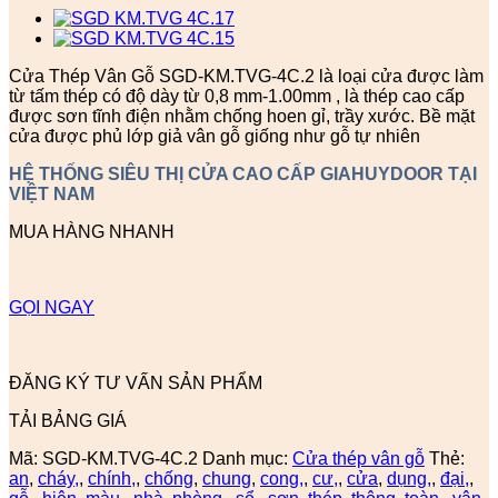
Cửa Thép Vân Gỗ SGD-KM.TVG-4C.2 là loại cửa được làm
từ tấm thép có độ dày từ 0,8 mm-1.00mm , là thép cao cấp
được sơn tĩnh điện nhằm chống hoen gỉ, trầy xước. Bề mặt
cửa được phủ lớp giả vân gỗ giống như gỗ tự nhiên
HỆ THỐNG SIÊU THỊ CỬA CAO CẤP GIAHUYDOOR TẠI
VIỆT NAM
MUA HÀNG NHANH
GỌI NGAY
ĐĂNG KÝ TƯ VẤN SẢN PHẨM
TẢI BẢNG GIÁ
Mã:
SGD-KM.TVG-4C.2
Danh mục:
Cửa thép vân gỗ
Thẻ:
an
,
cháy,
,
chính,
,
chống
,
chung
,
cong,
,
cư,
,
cửa
,
dụng,
,
đại,
,