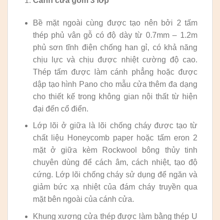
Cánh cửa
gồm 3 lớp
Bề mặt ngoài cùng được tạo nên bởi 2 tấm
thép phủ vân gỗ có độ dày từ 0.7mm – 1.2m
phủ sơn tĩnh điện chống han gỉ, có khả năng
chịu lực và chịu được nhiệt cường độ cao.
Thép tấm được làm cánh phẳng hoặc được
dập tạo hình Pano cho mẫu cửa thêm đa dạng
cho thiết kế trong không gian nội thất từ hiện
đại đến cổ điển.
Lớp lõi ở giữa là lõi chống cháy được tạo từ
chất liệu Honeycomb paper hoặc tấm eron 2
mặt ở giữa kèm Rockwool bông thủy tinh
chuyên dùng để cách âm, cách nhiệt, tạo độ
cứng. Lớp lõi chống cháy sử dụng để ngăn và
giảm bức xạ nhiệt của đám cháy truyền qua
mặt bên ngoài của cánh cửa.
Khung xương cửa thép được làm bằng thép U