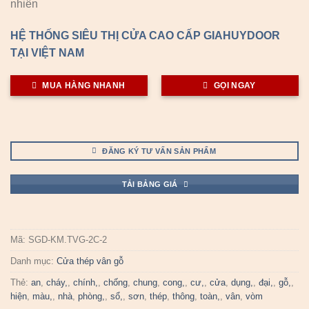
nhiên
HỆ THỐNG SIÊU THỊ CỬA CAO CẤP GIAHUYDOOR
TẠI VIỆT NAM
MUA HÀNG NHANH
GỌI NGAY
ĐĂNG KÝ TƯ VẤN SẢN PHẨM
TẢI BẢNG GIÁ
Mã:
SGD-KM.TVG-2C-2
Danh mục:
Cửa thép vân gỗ
Thẻ:
an
,
cháy,
,
chính,
,
chống
,
chung
,
cong,
,
cư,
,
cửa
,
dụng,
,
đại,
,
gỗ,
,
hiện
,
màu,
,
nhà
,
phòng,
,
sổ,
,
sơn
,
thép
,
thông
,
toàn,
,
vân
,
vòm