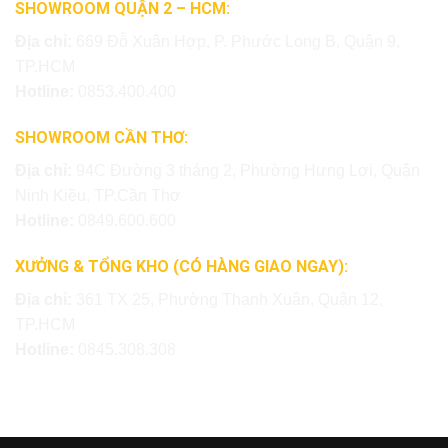
SHOWROOM QUẬN 2 – HCM:
Địa chỉ:
669 Đỗ Xuân Hợp, P. Phước Long B, Quận 9,
TP.HCM
Hotline:
0853.400.400
SHOWROOM CẦN THƠ:
Địa chỉ:
94C Đường 3 tháng 2, Phường Hưng Lợi, Quận
Ninh Kiều, TP.Cần Thơ
Hotline:
0849.600.600
XƯỞNG & TỔNG KHO (CÓ HÀNG GIAO NGAY):
Địa chỉ:
361 TX 25, Phường Thạnh Xuân, Quận 12,
TP.HCM
Hotline:
0845.308.308