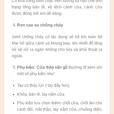
Có khả năng bám chắc trên tường và hạn chế tình
trạng lỏng bản lề, xệ lệch cánh cửa, cánh cửa
được đóng mở em dễ dàng.
Ron cao su chống cháy
Joint chống cháy có tác dụng sẽ bít kín toàn bộ
khe hở giữa cánh và khung bao, khi nhiệt độ tăng
nó sẽ nở ra ngăn không cho lửa và khói thoát ra
ngoài.
Phụ kiện:
Cửa thép vân gỗ
thường đi kèm với
một số phụ kiện như:
Tay co thủy lực ( tay đẩy hơi),
Khóa, bản lề, tay nắm cửa
Phụ kiện lựa chọn thêm: chốt cửa, chốt âm cho
cánh đôi, mắt thần, tay nắm cửa, chuông điện,