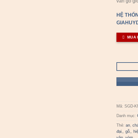
vân gỗ gi
HỆ THỐN
GIAHUYD
MUA 
Mã:
SGD-K
Danh mục:
Thẻ:
an
,
ch
đại,
,
gỗ,
,
hi
vân
,
vòm