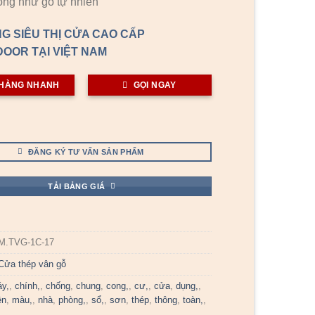
ống như gỗ tự nhiên
G SIÊU THỊ CỬA CAO CẤP
OOR TẠI VIỆT NAM
HÀNG NHANH
GỌI NGAY
ĐĂNG KÝ TƯ VẤN SẢN PHẨM
TẢI BẢNG GIÁ
M.TVG-1C-17
Cửa thép vân gỗ
áy,
,
chính,
,
chống
,
chung
,
cong,
,
cư,
,
cửa
,
dụng,
,
ện
,
màu,
,
nhà
,
phòng,
,
sổ,
,
sơn
,
thép
,
thông
,
toàn,
,