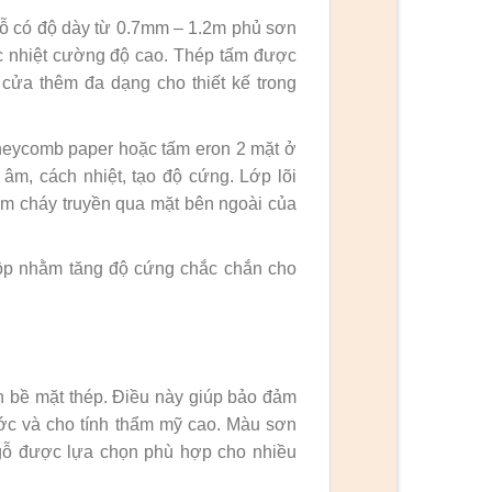
gỗ có độ dày từ 0.7mm – 1.2m phủ sơn
ợc nhiệt cường độ cao. Thép tấm được
ửa thêm đa dạng cho thiết kế trong
Honeycomb paper hoặc tấm eron 2 mặt ở
m, cách nhiệt, tạo độ cứng. Lớp lõi
m cháy truyền qua mặt bên ngoài của
ộp nhằm tăng độ cứng chắc chắn cho
n bề mặt thép. Điều này giúp bảo đảm
xước và cho tính thẩm mỹ cao. Màu sơn
 gỗ được lựa chọn phù hợp cho nhiều