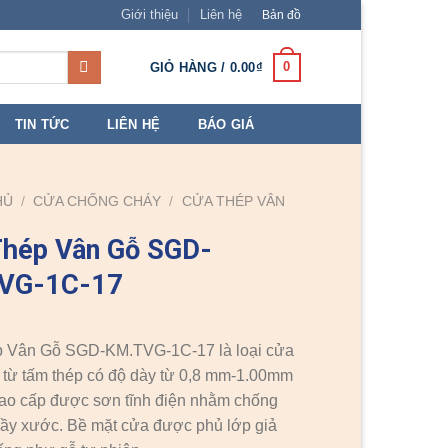
Giới thiệu
Liên hệ
Bản đồ
0
GIỎ HÀNG /
0.00
₫
TIN TỨC
LIÊN HỆ
BÁO GIÁ
HỦ
/
CỬA CHỐNG CHÁY
/
CỬA THÉP VÂN
Thép Vân Gỗ SGD-
VG-1C-17
 Vân Gỗ SGD-KM.TVG-1C-17 là loại cửa
từ tấm thép có độ dày từ 0,8 mm-1.00mm
 cao cấp được sơn tĩnh điện nhằm chống
trầy xước. Bề mặt cửa được phủ lớp giả