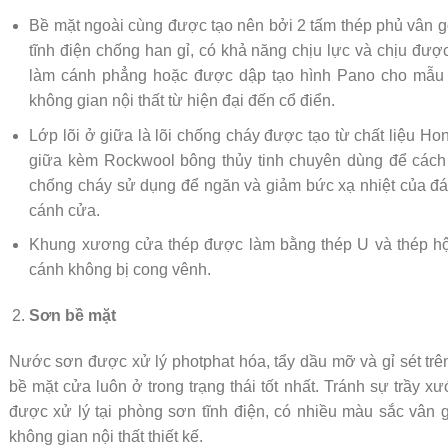
Bề mặt ngoài cùng được tạo nên bởi 2 tấm thép phủ vân 
tĩnh điện chống han gỉ, có khả năng chịu lực và chịu đư
làm cánh phẳng hoặc được dập tạo hình Pano cho mẫu c
không gian nội thất từ hiện đại đến cổ điển.
Lớp lõi ở giữa là lõi chống cháy được tạo từ chất liệu 
giữa kèm Rockwool bông thủy tinh chuyên dùng để cách â
chống cháy sử dụng để ngăn và giảm bức xạ nhiệt của đá
cánh cửa.
Khung xương cửa thép được làm bằng thép U và thép h
cánh không bị cong vênh.
Sơn bề mặt
Nước sơn được xử lý photphat hóa, tẩy dầu mỡ và gỉ sét trê
bề mặt cửa luôn ở trong trạng thái tốt nhất. Tránh sự trầy 
được xử lý tại phòng sơn tĩnh điện, có nhiều màu sắc vân
không gian nội thất thiết kế.