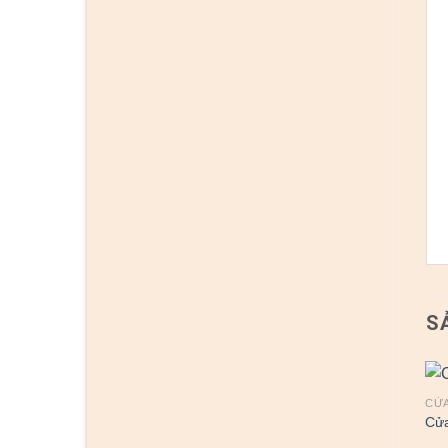
S
CỬA THÉP VÂN GỖ
CỬA THÉP VÂN GỖ
CỬA
Cửa thép vân gỗ 1
Cửa thép vân gỗ 43
Cửa