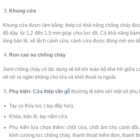
Khung cửa
Khung cửa được làm bằng thép có khả năng chống cháy được 
độ dày từ 1,2 đến 1,5 mm giúp chịu lực tốt. Có khả năng bám 
lỏng bản lề, xệ lệch cánh cửa, cánh cửa được đóng mở em d
Ron cao su chống cháy
Joint chống cháy có tác dụng sẽ bít kín toàn bộ khe hở giữa c
sẽ nở ra ngăn không cho lửa và khói thoát ra ngoài.
Phụ kiện:
Cửa thép vân gỗ
thường đi kèm với một số phụ 
Tay co thủy lực ( tay đẩy hơi),
Khóa, bản lề, tay nắm cửa
Phụ kiện lựa chọn thêm: chốt cửa, chốt âm cho cánh đôi,
kính cường lực chống cháy, thanh thoát hiểm đơn, thanh th