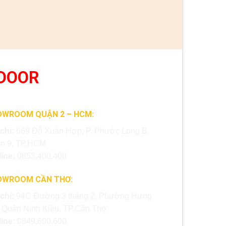
DOOR
OWROOM QUẬN 2 – HCM:
 chỉ:
669 Đỗ Xuân Hợp, P. Phước Long B,
n 9, TP.HCM
line:
0853.400.400
OWROOM CẦN THƠ:
 chỉ:
94C Đường 3 tháng 2, Phường Hưng
, Quận Ninh Kiều, TP.Cần Thơ
line:
0849.600.600