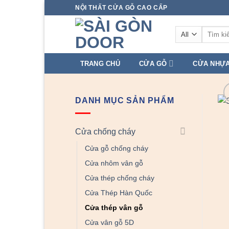
Skip
NỘI THẤT CỬA GỖ CAO CẤP
to
Tìm
content
kiếm:
TRANG CHỦ
CỬA GỖ
CỬA NHỰ
DANH MỤC SẢN PHẨM
Cửa chống cháy
Cửa gỗ chống cháy
Cửa nhôm vân gỗ
Cửa thép chống cháy
Cửa Thép Hàn Quốc
Cửa thép vân gỗ
Cửa vân gỗ 5D