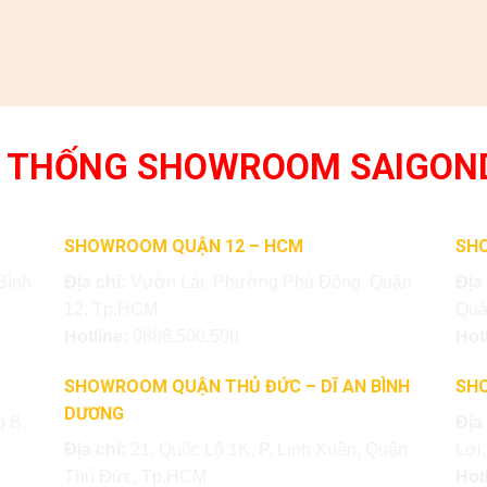
 THỐNG SHOWROOM SAIGON
SHOWROOM QUẬN 12 – HCM
SH
Bình
Địa chỉ:
Vườn Lài, Phường Phú Đông, Quận
Địa
12, Tp.HCM
Quậ
Hotline:
0886.500.500
Hot
SHOWROOM QUẬN THỦ ĐỨC – DĨ AN BÌNH
SH
DƯƠNG
 B,
Địa
Địa chỉ:
21, Quốc Lộ 1K, P. Linh Xuân, Quận
Lợi
Thủ Đức, Tp.HCM
Hot