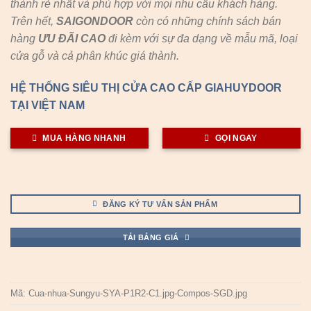
thành rẻ nhất và phù hợp với mọi nhu cầu khách hàng.
Trên hết,
SAIGONDOOR
còn có những chính sách bán
hàng
ƯU ĐÃI
CAO
đi kèm với sự đa dạng về mẫu mã, loại
cửa gỗ và cả phân khúc giá thành.
HỆ THỐNG SIÊU THỊ CỬA CAO CẤP GIAHUYDOOR
TẠI VIỆT NAM
MUA HÀNG NHANH
GỌI NGAY
ĐĂNG KÝ TƯ VẤN SẢN PHẨM
TẢI BẢNG GIÁ
Mã:
Cua-nhua-Sungyu-SYA-P1R2-C1.jpg-Compos-SGD.jpg