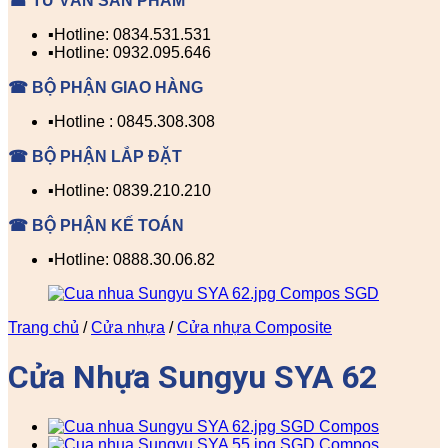
☎ TƯ VẤN SẢN PHẨM
▪️Hotline: 0834.531.531
▪️Hotline: 0932.095.646
☎ BỘ PHẬN GIAO HÀNG
▪️Hotline : 0845.308.308
☎ BỘ PHẬN LẮP ĐẶT
▪️Hotline: 0839.210.210
☎ BỘ PHẬN KẾ TOÁN
▪️Hotline: 0888.30.06.82
Trang chủ
/
Cửa nhựa
/
Cửa nhựa Composite
Cửa Nhựa Sungyu SYA 62