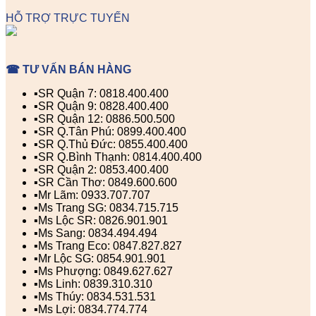
HỖ TRỢ TRỰC TUYẾN
☎ TƯ VẤN BÁN HÀNG
▪️SR Quận 7: 0818.400.400
▪️SR Quận 9: 0828.400.400
▪️SR Quận 12: 0886.500.500
▪️SR Q.Tân Phú: 0899.400.400
▪️SR Q.Thủ Đức: 0855.400.400
▪️SR Q.Bình Thạnh: 0814.400.400
▪️SR Quận 2: 0853.400.400
▪️SR Cần Thơ: 0849.600.600
▪️Mr Lãm: 0933.707.707
▪️Ms Trang SG: 0834.715.715
▪️Ms Lộc SR: 0826.901.901
▪️Ms Sang: 0834.494.494
▪️Ms Trang Eco: 0847.827.827
▪️Mr Lộc SG: 0854.901.901
▪️Ms Phượng: 0849.627.627
▪️Ms Linh: 0839.310.310
▪️Ms Thúy: 0834.531.531
▪️Ms Lợi: 0834.774.774