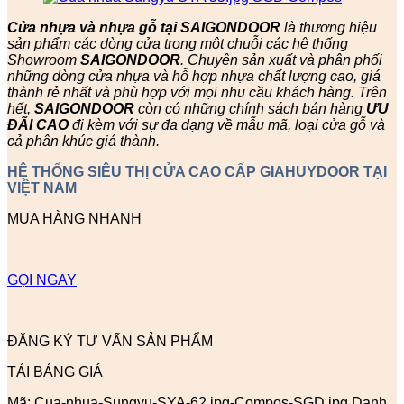
Cửa nhựa và nhựa gỗ tại SAIGONDOOR
là thương hiệu
sản phẩm các dòng cửa trong một chuỗi các hệ thống
Showroom
SAIGONDOOR
. Chuyên sản xuất và phân phối
những dòng cửa nhựa và hỗ hợp nhựa chất lượng cao, giá
thành rẻ nhất và phù hợp với mọi nhu cầu khách hàng. Trên
hết,
SAIGONDOOR
còn có những chính sách bán hàng
ƯU
ĐÃI
CAO
đi kèm với sự đa dạng về mẫu mã, loại cửa gỗ và
cả phân khúc giá thành.
HỆ THỐNG SIÊU THỊ CỬA CAO CẤP GIAHUYDOOR TẠI
VIỆT NAM
MUA HÀNG NHANH
GỌI NGAY
ĐĂNG KÝ TƯ VẤN SẢN PHẨM
TẢI BẢNG GIÁ
Mã:
Cua-nhua-Sungyu-SYA-62.jpg-Compos-SGD.jpg
Danh