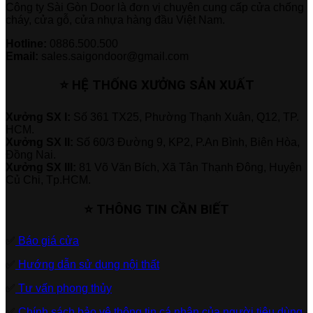
Công ty Sài Gòn Door là đơn vị chuyên cung cấp cửa chống
cháy, cửa gỗ, cửa nhựa hàng đầu Việt Nam.
Hotline:
0886.500.500
Email:
sales.saigondoor@gmail.com
⭐ HỆ THỐNG XƯỞNG SẢN XUẤT
Xưởng SX I:
Số 361 TX25, Phường Thạnh Xuân, Q12, TP.
HCM.
Xưởng SX II:
Số 60/3 Đường 9, KP2, P.An Bình, Biên Hòa,
Đồng Nai.
Xưởng SX III:
81 Võ Văn Bích, Xã Tân Thạnh Đông, Huyện
Củ Chi, Tp.HCM.
⭐ THÔNG TIN CẦN BIẾT
✅
Báo giá cửa
✅
Hướng dẫn sử dụng nội thất
✅
Tư vấn phong thủy
✅
Chính sách bảo vệ thông tin cá nhân của người tiêu dùng