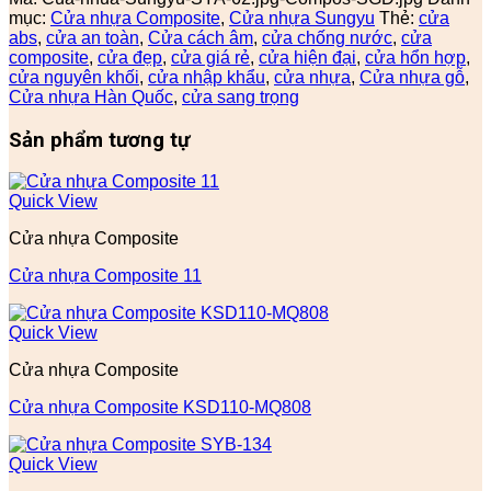
mục:
Cửa nhựa Composite
,
Cửa nhựa Sungyu
Thẻ:
cửa
abs
,
cửa an toàn
,
Cửa cách âm
,
cửa chống nước
,
cửa
composite
,
cửa đẹp
,
cửa giá rẻ
,
cửa hiện đại
,
cửa hổn hợp
,
cửa nguyên khối
,
cửa nhập khẩu
,
cửa nhựa
,
Cửa nhựa gỗ
,
Cửa nhựa Hàn Quốc
,
cửa sang trọng
Sản phẩm tương tự
Quick View
Cửa nhựa Composite
Cửa nhựa Composite 11
Quick View
Cửa nhựa Composite
Cửa nhựa Composite KSD110-MQ808
Quick View