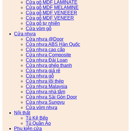
Cửa gỗ MDF LAMINATE
Cửa gỗ MDF MELAMINE
Cửa gỗ MDF VENEEER
Cửa gỗ MDF VENEER
Cửa gỗ tự nhiên
Cửa vòm gỗ
Cửa nhựa
Cửa nhựa @Door
Cửa nhựa ABS Hàn Quốc
Cửa nhựa cao cấp
Cửa nhựa Composite
Cửa nhựa Đài Loan
Cửa nhựa ghép thanh
Cửa nhựa giá rẻ
Cửa nhựa gỗ
Cửa nhựa lõi thép
Cửa nhựa Malaysia
Cửa nhựa nhà tắm
Cửa nhựa Sài Gòn Door
Cửa nhựa Sungyu
Cửa vòm nhựa
Nội thất
Tủ Kệ Bếp
Tủ Quần Áo
Phụ kiện cửa