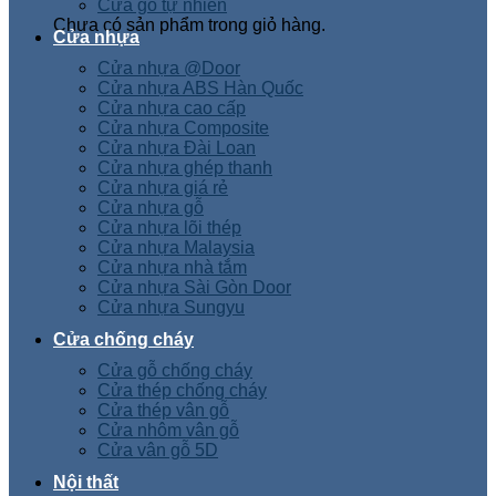
Cửa gỗ tự nhiên
Chưa có sản phẩm trong giỏ hàng.
Cửa nhựa
Cửa nhựa @Door
Cửa nhựa ABS Hàn Quốc
Cửa nhựa cao cấp
Cửa nhựa Composite
Cửa nhựa Đài Loan
Cửa nhựa ghép thanh
Cửa nhựa giá rẻ
Cửa nhựa gỗ
Cửa nhựa lõi thép
Cửa nhựa Malaysia
Cửa nhựa nhà tắm
Cửa nhựa Sài Gòn Door
Cửa nhựa Sungyu
Cửa chống cháy
Cửa gỗ chống cháy
Cửa thép chống cháy
Cửa thép vân gỗ
Cửa nhôm vân gỗ
Cửa vân gỗ 5D
Nội thất