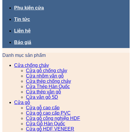
Phụ kiện cửa
Tin tức
Liên hệ
Báo giá
Danh mục sản phẩm
Cửa chống cháy
Cửa gỗ chống cháy
Cửa nhôm vân gỗ
Cửa thép chống cháy
Cửa Thép Hàn Quốc
Cửa thép vân gỗ
Cửa vân gỗ 5D
Cửa gỗ
Cửa gỗ cao cấp
Cửa gỗ cao cấp PVC
Cửa gỗ công nghiệp HDF
Cửa Gỗ Hàn Quốc
Cửa gỗ HDF VENEER