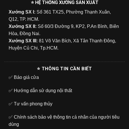
⭐ HỆ THỐNG XƯỞNG SẢN XUẤT
Xưởng SX I:
Số 361 TX25, Phường Thạnh Xuân,
Q12, TP. HCM.
Xưởng SX II:
Số 60/3 Đường 9, KP2, P.An Bình, Biên
Hòa, Đồng Nai.
Xưởng SX III:
81 Võ Văn Bích, Xã Tân Thạnh Đông,
Huyện Củ Chi, Tp.HCM.
⭐ THÔNG TIN CẦN BIẾT
✅
Báo giá cửa
✅
Hướng dẫn sử dụng nội thất
✅
Tư vấn phong thủy
✅
Chính sách bảo vệ thông tin cá nhân của người tiêu
dùng