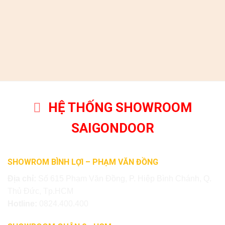
HỆ THỐNG SHOWROOM
SAIGONDOOR
SHOWROM BÌNH LỢI – PHẠM VĂN ĐỒNG
Địa chỉ:
Số 615 Phạm Văn Đồng, P. Hiệp Bình Chánh, Q.
Thủ Đức, Tp.HCM
Hotline:
0824.400.400