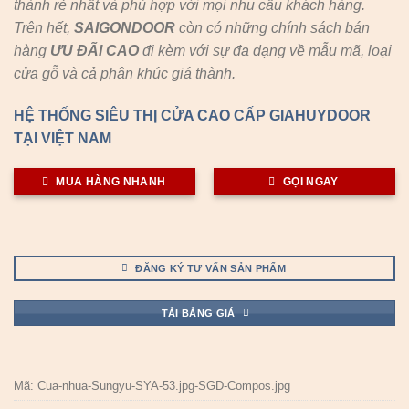
thành rẻ nhất và phù hợp với mọi nhu cầu khách hàng.
Trên hết,
SAIGONDOOR
còn có những chính sách bán
hàng
ƯU ĐÃI
CAO
đi kèm với sự đa dạng về mẫu mã, loại
cửa gỗ và cả phân khúc giá thành.
HỆ THỐNG SIÊU THỊ CỬA CAO CẤP GIAHUYDOOR
TẠI VIỆT NAM
MUA HÀNG NHANH
GỌI NGAY
ĐĂNG KÝ TƯ VẤN SẢN PHẨM
TẢI BẢNG GIÁ
Mã:
Cua-nhua-Sungyu-SYA-53.jpg-SGD-Compos.jpg