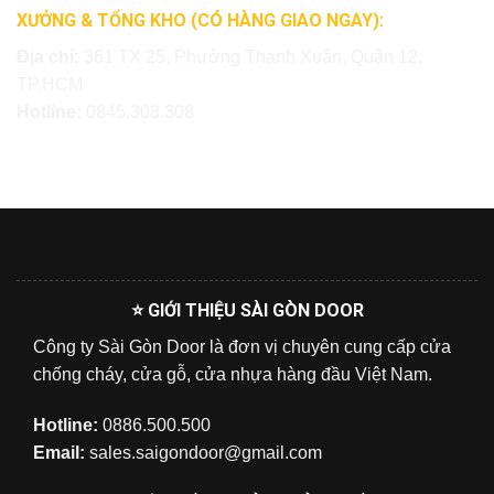
XƯỞNG & TỔNG KHO (CÓ HÀNG GIAO NGAY):
Địa chỉ:
361 TX 25, Phường Thạnh Xuân, Quận 12,
TP.HCM
Hotline:
0845.308.308
⭐ GIỚI THIỆU SÀI GÒN DOOR
Công ty Sài Gòn Door là đơn vị chuyên cung cấp cửa
chống cháy, cửa gỗ, cửa nhựa hàng đầu Việt Nam.
Hotline:
0886.500.500
Email:
sales.saigondoor@gmail.com