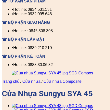
☎ TƯ VẤN SẢN PHẨM
▪️Hotline: 0834.531.531
▪️Hotline: 0932.095.646
☎ BỘ PHẬN GIAO HÀNG
▪️Hotline : 0845.308.308
☎ BỘ PHẬN LẮP ĐẶT
▪️Hotline: 0839.210.210
☎ BỘ PHẬN KẾ TOÁN
▪️Hotline: 0888.30.06.82
Trang chủ
/
Cửa nhựa
/
Cửa nhựa Composite
Cửa Nhựa Sungyu SYA 45