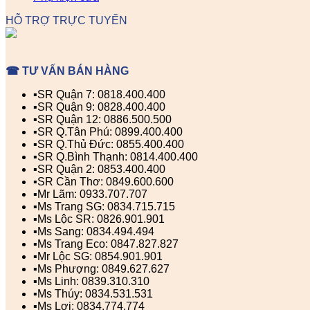
HỖ TRỢ TRỰC TUYẾN
☎ TƯ VẤN BÁN HÀNG
▪️SR Quận 7: 0818.400.400
▪️SR Quận 9: 0828.400.400
▪️SR Quận 12: 0886.500.500
▪️SR Q.Tân Phú: 0899.400.400
▪️SR Q.Thủ Đức: 0855.400.400
▪️SR Q.Bình Thạnh: 0814.400.400
▪️SR Quận 2: 0853.400.400
▪️SR Cần Thơ: 0849.600.600
▪️Mr Lãm: 0933.707.707
▪️Ms Trang SG: 0834.715.715
▪️Ms Lộc SR: 0826.901.901
▪️Ms Sang: 0834.494.494
▪️Ms Trang Eco: 0847.827.827
▪️Mr Lộc SG: 0854.901.901
▪️Ms Phượng: 0849.627.627
▪️Ms Linh: 0839.310.310
▪️Ms Thúy: 0834.531.531
▪️Ms Lợi: 0834.774.774