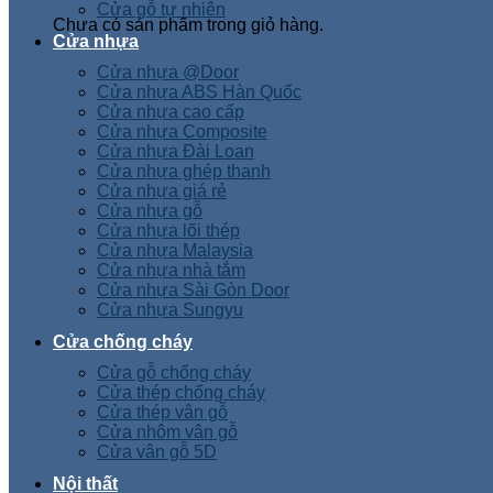
Cửa gỗ tự nhiên
Chưa có sản phẩm trong giỏ hàng.
Cửa nhựa
Cửa nhựa @Door
Cửa nhựa ABS Hàn Quốc
Cửa nhựa cao cấp
Cửa nhựa Composite
Cửa nhựa Đài Loan
Cửa nhựa ghép thanh
Cửa nhựa giá rẻ
Cửa nhựa gỗ
Cửa nhựa lõi thép
Cửa nhựa Malaysia
Cửa nhựa nhà tắm
Cửa nhựa Sài Gòn Door
Cửa nhựa Sungyu
Cửa chống cháy
Cửa gỗ chống cháy
Cửa thép chống cháy
Cửa thép vân gỗ
Cửa nhôm vân gỗ
Cửa vân gỗ 5D
Nội thất