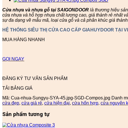
Cửa nhựa và nhựa gỗ tại SAIGONDOOR
là thương hiệu sả
cửa nhựa và hỗ hợp nhựa chất lượng cao, giá thành rẻ nhất v
sự đa dạng về mẫu mã, loại cửa gỗ và cả phân khúc giá thành
HỆ THỐNG SIÊU THỊ CỬA CAO CẤP GIAHUYDOOR TẠI V
MUA HÀNG NHANH
GỌI NGAY
ĐĂNG KÝ TƯ VẤN SẢN PHẨM
TẢI BẢNG GIÁ
Mã:
Cua-nhua-Sungyu-SYA-45.jpg-SGD-Compos.jpg
Danh m
cửa đẹp
,
cửa giá rẻ
,
cửa hiện đại
,
cửa hổn hợp
,
cửa nguyên k
Sản phẩm tương tự