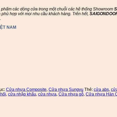
n phẩm các dòng cửa trong một chuỗi các hệ thống Showroom
à phù hợp với mọi nhu cầu khách hàng. Trên hết,
SAIGONDOO
.
IỆT NAM
ục:
Cửa nhựa Composite
,
Cửa nhựa Sungyu
Thẻ:
cửa abs
,
cử
hối
,
cửa nhập khẩu
,
cửa nhựa
,
Cửa nhựa gỗ
,
Cửa nhựa Hàn 