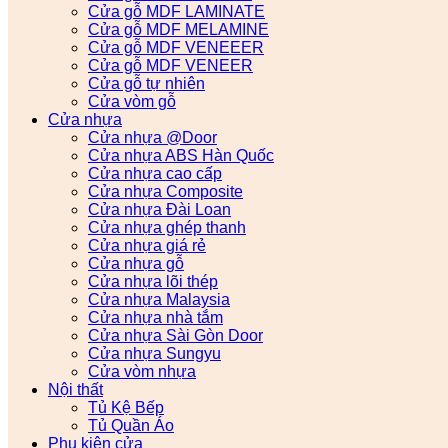
Cửa gỗ MDF LAMINATE
Cửa gỗ MDF MELAMINE
Cửa gỗ MDF VENEEER
Cửa gỗ MDF VENEER
Cửa gỗ tự nhiên
Cửa vòm gỗ
Cửa nhựa
Cửa nhựa @Door
Cửa nhựa ABS Hàn Quốc
Cửa nhựa cao cấp
Cửa nhựa Composite
Cửa nhựa Đài Loan
Cửa nhựa ghép thanh
Cửa nhựa giá rẻ
Cửa nhựa gỗ
Cửa nhựa lõi thép
Cửa nhựa Malaysia
Cửa nhựa nhà tắm
Cửa nhựa Sài Gòn Door
Cửa nhựa Sungyu
Cửa vòm nhựa
Nội thất
Tủ Kệ Bếp
Tủ Quần Áo
Phụ kiện cửa