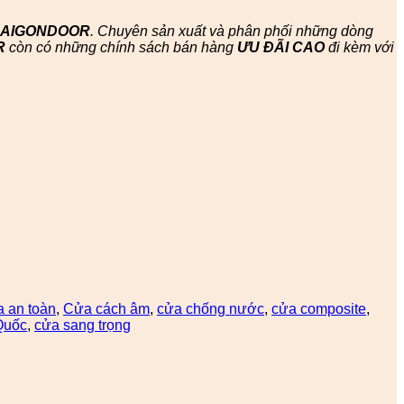
SAIGONDOOR
. Chuyên sản xuất và phân phối những dòng
R
còn có những chính sách bán hàng
ƯU ĐÃI
CAO
đi kèm với
a an toàn
,
Cửa cách âm
,
cửa chống nước
,
cửa composite
,
Quốc
,
cửa sang trọng