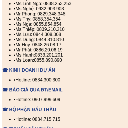
▪️Ms Linh Nga: 0838.253.253
▪️Ms Nghệ: 0932.903.903
▪️Mr Phong: 0829.348.348
▪️Ms Thy: 0858.354.354
▪️Ms Nga: 0855.854.854
▪️Ms Thiếp: 0839.210.210
▪️Ms Lưu: 0844.308.308
▪️Ms Dung: 0844.810.810
▪️Mr Huy: 0848.26.08.17
▪️Mr Phát: 0886.20.06.19
▪️Ms Hạnh:0833.201.201
▪️Ms Loan:0855.890.890
☎ KINH DOANH DỰ ÁN
▪️Hotline: 0834.300.300
☎ BÁO GIÁ QUA ĐT/EMAIL
▪️Hotline: 0907.999.609
☎ BỘ PHẬN ĐẤU THẦU
▪️Hotline: 0834.715.715