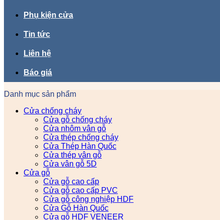
Phụ kiện cửa
Tin tức
Liên hệ
Báo giá
Danh mục sản phẩm
Cửa chống cháy
Cửa gỗ chống cháy
Cửa nhôm vân gỗ
Cửa thép chống cháy
Cửa Thép Hàn Quốc
Cửa thép vân gỗ
Cửa vân gỗ 5D
Cửa gỗ
Cửa gỗ cao cấp
Cửa gỗ cao cấp PVC
Cửa gỗ công nghiệp HDF
Cửa Gỗ Hàn Quốc
Cửa gỗ HDF VENEER