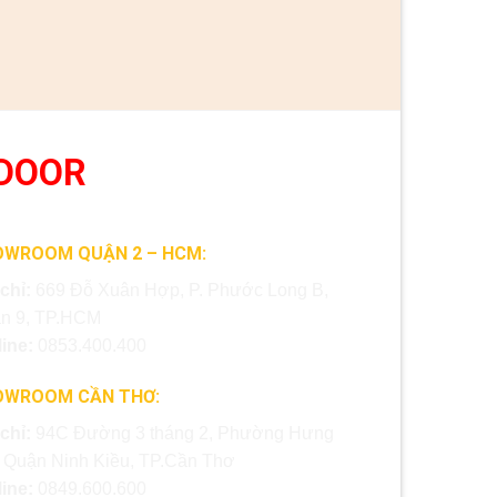
DOOR
OWROOM QUẬN 2 – HCM:
 chỉ:
669 Đỗ Xuân Hợp, P. Phước Long B,
n 9, TP.HCM
line:
0853.400.400
OWROOM CẦN THƠ:
 chỉ:
94C Đường 3 tháng 2, Phường Hưng
, Quận Ninh Kiều, TP.Cần Thơ
line:
0849.600.600