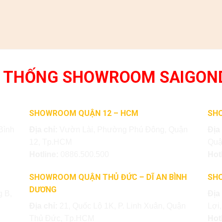
 THỐNG SHOWROOM SAIGON
SHOWROOM QUẬN 12 – HCM
SH
Bình
Địa chỉ:
Vườn Lài, Phường Phú Đông, Quận
Địa
12, Tp.HCM
Quậ
Hotline:
0886.500.500
Hot
SHOWROOM QUẬN THỦ ĐỨC – DĨ AN BÌNH
SH
DƯƠNG
 B,
Địa
Địa chỉ:
21, Quốc Lộ 1K, P. Linh Xuân, Quận
Lợi
Thủ Đức, Tp.HCM
Hot