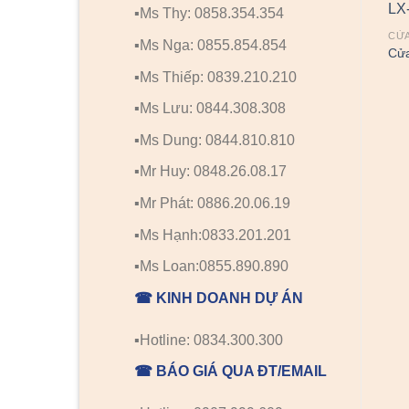
▪️Ms Thy: 0858.354.354
CỬA NHỰA SUNGYU
CỬA NHỰA SUNGYU
CỬ
▪️Ms Nga: 0855.854.854
Cửa nhựa Sung yu SYB-
0
Cửa nhựa Sung yu LX-485
Cửa
130
▪️Ms Thiếp: 0839.210.210
▪️Ms Lưu: 0844.308.308
▪️Ms Dung: 0844.810.810
▪️Mr Huy: 0848.26.08.17
▪️Mr Phát: 0886.20.06.19
▪️Ms Hạnh:0833.201.201
▪️Ms Loan:0855.890.890
☎ KINH DOANH DỰ ÁN
▪️Hotline: 0834.300.300
☎ BÁO GIÁ QUA ĐT/EMAIL