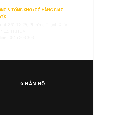
NG & TỔNG KHO (CÓ HÀNG GIAO
Y):
 chỉ:
361 TX 25, Phường Thạnh Xuân,
n 12, TP.HCM
line:
0845.308.308
⭐ BẢN ĐỒ