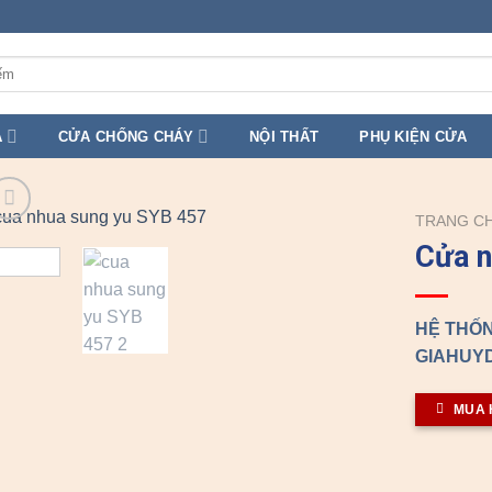
A
CỬA CHỐNG CHÁY
NỘI THẤT
PHỤ KIỆN CỬA
TRANG C
Cửa 
HỆ THỐN
GIAHUYD
MUA 