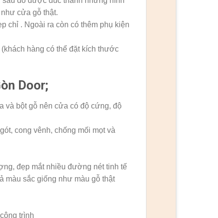
, sau đó được đúc thành những hình
như cửa gỗ thật.
chỉ . Ngoài ra còn có thêm phụ kiện
khách hàng có thể đặt kích thước
Gòn Door;
a và bột gỗ nên cửa có độ cứng, độ
gót, cong vênh, chống mối mọt và
ng, đẹp mắt nhiều đường nét tinh tế
ả màu sắc giống như màu gỗ thật
công trình