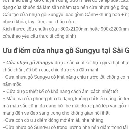
với nhau bằng keo chuyên dụng dưới nhiệt độ và áp suất cao
dạng của khuôn đã làm sẵn nhằm tạo nên cửa nhựa gỗ giống 
Cấu tạo cửa nhựa gỗ Sungyu: bao gồm Cánh+khung bao + nẹp 
như ổ khóa, tay cầm, cục chặn cửa…
Kích thước tiêu chuẩn cửa : 800x2100mm hoặc 900x2200mm (
cửa theo yêu cầu thực tế công trình)
Ưu điểm cửa nhựa gỗ Sungyu tại Sài 
+
Cửa nhựa gỗ Sungyu
được sản xuất kết hợp giữa hạt nhự
chắc chắn, độ bền cao, chịu được va đập mạnh
+Cửa nhựa gỗ Sungyu có khả năng chịu nước tốt, chống co n
nấm mốc.
+ Cửa được thiết kế có khả năng cách âm, cách nhiệt tốt
+ Mẫu mã cửa phong phú đa dạng, không chỉ kiểu dáng ấn tượ
mà màu sắc cũng đa dạng bởi bề mặt được phủ lớp vân gỗ gi
mang đến vẻ đẹp sang trọng cho không gian nội thất
+Cửa còn có ưu điểm đóng mở êm ái, nhẹ nhàng
+Cửa nhựa gỗ Sungyu có trọng lượng nhẹ nên giảm trọng tải 