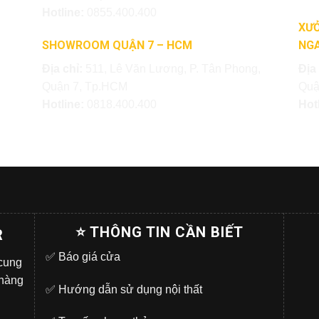
Hotline:
0855.400.400
XƯỞ
SHOWROOM QUẬN 7 – HCM
NGA
Địa chỉ:
511, Lê Văn Lương, P. Tân Phong,
Địa
Quận 7, Tp.HCM
Quậ
Hotline:
0818.400.400
Hot
⭐ THÔNG TIN CẦN BIẾT
R
✅
Báo giá cửa
 cung
 hàng
✅
Hướng dẫn sử dụng nội thất