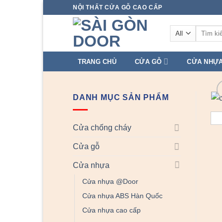
Skip
NỘI THẤT CỬA GỖ CAO CẤP
to
Tìm
content
kiếm:
TRANG CHỦ
CỬA GỖ
CỬA NHỰ
DANH MỤC SẢN PHẨM
Cửa chống cháy
Cửa gỗ
Cửa nhựa
Cửa nhựa @Door
Cửa nhựa ABS Hàn Quốc
Cửa nhựa cao cấp