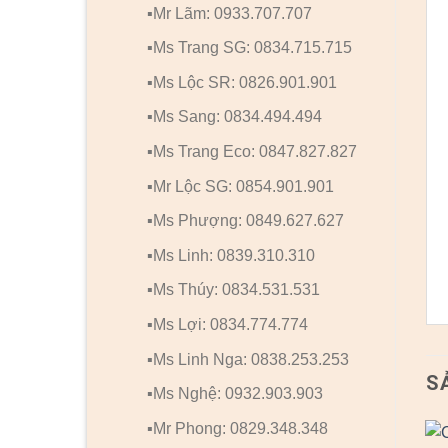
▪️Mr Lãm: 0933.707.707
▪️Ms Trang SG: 0834.715.715
▪️Ms Lộc SR: 0826.901.901
▪️Ms Sang: 0834.494.494
▪️Ms Trang Eco: 0847.827.827
▪️Mr Lộc SG: 0854.901.901
▪️Ms Phượng: 0849.627.627
▪️Ms Linh: 0839.310.310
▪️Ms Thúy: 0834.531.531
▪️Ms Lợi: 0834.774.774
▪️Ms Linh Nga: 0838.253.253
S
▪️Ms Nghệ: 0932.903.903
▪️Mr Phong: 0829.348.348