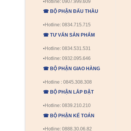
▪️Hotline: 0907.999.609
☎ BỘ PHẬN ĐẤU THẦU
▪️Hotline: 0834.715.715
☎ TƯ VẤN SẢN PHẨM
▪️Hotline: 0834.531.531
▪️Hotline: 0932.095.646
☎ BỘ PHẬN GIAO HÀNG
▪️Hotline : 0845.308.308
☎ BỘ PHẬN LẮP ĐẶT
▪️Hotline: 0839.210.210
☎ BỘ PHẬN KẾ TOÁN
▪️Hotline: 0888.30.06.82