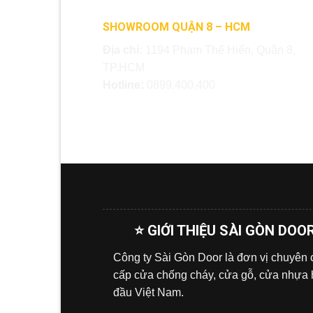
SHOWROOM QUẬN 8 – HCM
Địa chỉ:
1194 Phạm Thế Hiển, Quận 8,
TP.HCM
Hotline:
0899.400.400
⭐ GIỚI THIỆU SÀI GÒN DOO
Công ty Sài Gòn Door là đơn vị chuyên
cấp cửa chống cháy, cửa gỗ, cửa nhựa
đầu Việt Nam.