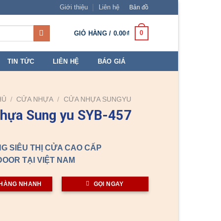
Giới thiệu
Liên hệ
Bản đồ
0
GIỎ HÀNG /
0.00
₫
TIN TỨC
LIÊN HỆ
BÁO GIÁ
HỦ
/
CỬA NHỰA
/
CỬA NHỰA SUNGYU
nhựa Sung yu SYB-457
G SIÊU THỊ CỬA CAO CẤP
OOR TẠI VIỆT NAM
HÀNG NHANH
GỌI NGAY