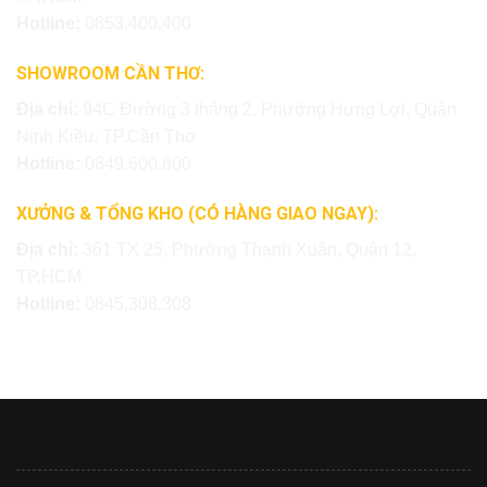
Hotline:
0853.400.400
SHOWROOM CẦN THƠ:
Địa chỉ:
94C Đường 3 tháng 2, Phường Hưng Lợi, Quận
Ninh Kiều, TP.Cần Thơ
Hotline:
0849.600.600
XƯỞNG & TỔNG KHO (CÓ HÀNG GIAO NGAY):
Địa chỉ:
361 TX 25, Phường Thạnh Xuân, Quận 12,
TP.HCM
Hotline:
0845.308.308