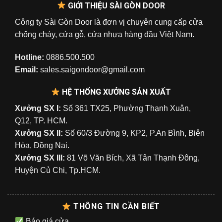
GIỚI THIỆU SÀI GÒN DOOR
Công ty Sài Gòn Door là đơn vị chuyên cung cấp cửa
chống cháy, cửa gỗ, cửa nhựa hàng đầu Việt Nam.
Hotline:
0886.500.500
Email:
sales.saigondoor@gmail.com
HỆ THỐNG XƯỞNG SẢN XUẤT
Xưởng SX I:
Số 361 TX25, Phường Thạnh Xuân,
Q12, TP. HCM.
Xưởng SX II:
Số 60/3 Đường 9, KP2, P.An Bình, Biên
Hòa, Đồng Nai.
Xưởng SX III:
81 Võ Văn Bích, Xã Tân Thạnh Đông,
Huyện Củ Chi, Tp.HCM.
THÔNG TIN CẦN BIẾT
Báo giá cửa