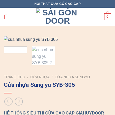
Skip
NỘI THẤT CỬA GỖ CAO CẤP
to
content
0
TRANG CHỦ
/
CỬA NHỰA
/
CỬA NHỰA SUNGYU
Cửa nhựa Sung yu SYB-305
HỆ THỐNG SIÊU THỊ CỬA CAO CẤP GIAHUYDOOR