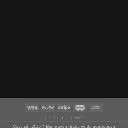
GIỚI THIỆU
LIÊN HỆ
Copyright 2026 ©
Bản quyền thuộc về
Saigondoor.vn