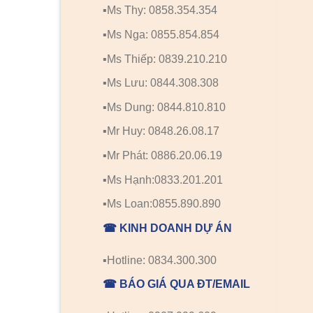
▪️Ms Thy: 0858.354.354
▪️Ms Nga: 0855.854.854
▪️Ms Thiếp: 0839.210.210
▪️Ms Lưu: 0844.308.308
▪️Ms Dung: 0844.810.810
▪️Mr Huy: 0848.26.08.17
▪️Mr Phát: 0886.20.06.19
▪️Ms Hạnh:0833.201.201
▪️Ms Loan:0855.890.890
☎ KINH DOANH DỰ ÁN
▪️Hotline: 0834.300.300
☎ BÁO GIÁ QUA ĐT/EMAIL