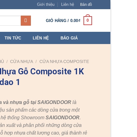
Giới thiệu
Liên hệ
Bản đồ
0
GIỎ HÀNG /
0.00
₫
TIN TỨC
LIÊN HỆ
BÁO GIÁ
HỦ
/
CỬA NHỰA
/
CỬA NHỰA COMPOSITE
Nhựa Gỗ Composite 1K
dao 1
a và nhựa gỗ tại SAIGONDOOR
là
ệu sản phẩm các dòng cửa trong một
c hệ thống Showroom
SAIGONDOOR
.
ản xuất và phân phối những dòng cửa
ỗ hợp nhựa chất lượng cao, giá thành rẻ