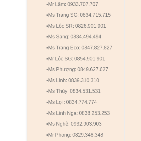
▪️Mr Lãm: 0933.707.707
CỬA NHỰA COMPOSITE
CỬA NHỰA COMPOSITE
Cửa nhựa Composite SYA-
Cửa nhựa Composite 12
▪️Ms Trang SG: 0834.715.715
305
▪️Ms Lộc SR: 0826.901.901
▪️Ms Sang: 0834.494.494
▪️Ms Trang Eco: 0847.827.827
▪️Mr Lộc SG: 0854.901.901
▪️Ms Phượng: 0849.627.627
▪️Ms Linh: 0839.310.310
▪️Ms Thúy: 0834.531.531
▪️Ms Lợi: 0834.774.774
▪️Ms Linh Nga: 0838.253.253
▪️Ms Nghệ: 0932.903.903
▪️Mr Phong: 0829.348.348