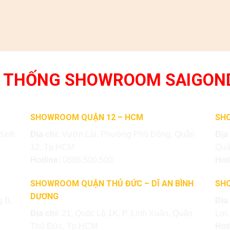
 THỐNG SHOWROOM SAIGON
SHOWROOM QUẬN 12 – HCM
SH
Bình
Địa chỉ:
Vườn Lài, Phường Phú Đông, Quận
Địa
12, Tp.HCM
Quậ
Hotline:
0886.500.500
Hot
SHOWROOM QUẬN THỦ ĐỨC – DĨ AN BÌNH
SH
DƯƠNG
 B,
Địa
Địa chỉ:
21, Quốc Lộ 1K, P. Linh Xuân, Quận
Lợi
Thủ Đức, Tp.HCM
Hot