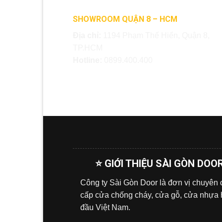
SHOWROOM QUẬN 8 – HCM
Địa chỉ:
1194 Phạm Thế Hiển, Quận 8,
TP.HCM
Hotline:
0899.400.400
⭐ GIỚI THIỆU SÀI GÒN DOO
Công ty Sài Gòn Door là đơn vị chuyên
cấp cửa chống cháy, cửa gỗ, cửa nhựa
đầu Việt Nam.