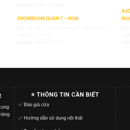
Hotline:
0855.400.400
XƯỞ
SHOWROOM QUẬN 7 – HCM
NGA
Địa chỉ:
511, Lê Văn Lương, P. Tân Phong,
Địa
Quận 7, Tp.HCM
Quậ
Hotline:
0818.400.400
Hot
⭐ THÔNG TIN CẦN BIẾT
R
✅
Báo giá cửa
 cung
 hàng
✅
Hướng dẫn sử dụng nội thất