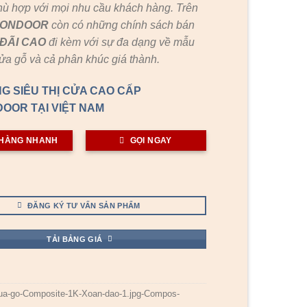
hù hợp với mọi nhu cầu khách hàng. Trên
GONDOOR
còn có những chính sách bán
ĐÃI
CAO
đi kèm với sự đa dạng về mẫu
cửa gỗ và cả phân khúc giá thành.
G SIÊU THỊ CỬA CAO CẤP
OOR TẠI VIỆT NAM
HÀNG NHANH
GỌI NGAY
ĐĂNG KÝ TƯ VẤN SẢN PHẨM
TẢI BẢNG GIÁ
ua-go-Composite-1K-Xoan-dao-1.jpg-Compos-