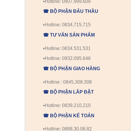
▪️Hotline: 0907.999.609
☎ BỘ PHẬN ĐẤU THẦU
▪️Hotline: 0834.715.715
☎ TƯ VẤN SẢN PHẨM
▪️Hotline: 0834.531.531
▪️Hotline: 0932.095.646
☎ BỘ PHẬN GIAO HÀNG
▪️Hotline : 0845.308.308
☎ BỘ PHẬN LẮP ĐẶT
▪️Hotline: 0839.210.210
☎ BỘ PHẬN KẾ TOÁN
▪️Hotline: 0888.30.06.82