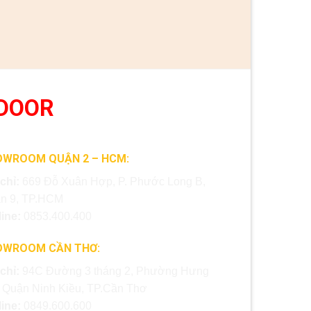
DOOR
OWROOM QUẬN 2 – HCM:
 chỉ:
669 Đỗ Xuân Hợp, P. Phước Long B,
n 9, TP.HCM
line:
0853.400.400
OWROOM CẦN THƠ:
 chỉ:
94C Đường 3 tháng 2, Phường Hưng
, Quận Ninh Kiều, TP.Cần Thơ
line:
0849.600.600