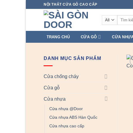
Skip
NỘI THẤT CỬA GỖ CAO CẤP
to
Tìm
content
kiếm:
TRANG CHỦ
CỬA GỖ
CỬA NHỰ
DANH MỤC SẢN PHẨM
Cửa chống cháy
Cửa gỗ
Cửa nhựa
Cửa nhựa @Door
Cửa nhựa ABS Hàn Quốc
Cửa nhựa cao cấp