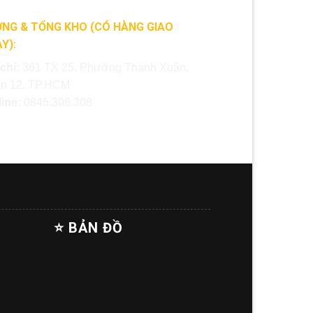
NG & TỔNG KHO (CÓ HÀNG GIAO
Y):
 chỉ:
361 TX 25, Phường Thạnh Xuân,
n 12, TP.HCM
line:
0845.308.308
⭐ BẢN ĐỒ