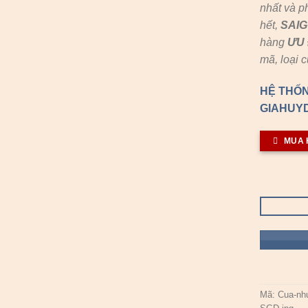
nhất và p
hết,
SAI
hàng
ƯU 
mã, loại 
HỆ THỐN
GIAHUYD
MUA 
Mã:
Cua-nh