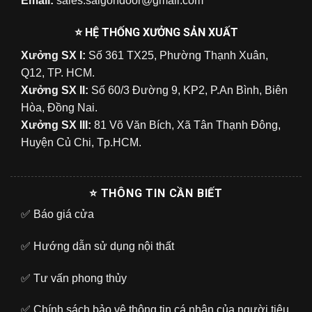
Email:
sales.saigondoor@gmail.com
⭐ HỆ THỐNG XƯỞNG SẢN XUẤT
Xưởng SX I:
Số 361 TX25, Phường Thạnh Xuân,
Q12, TP. HCM.
Xưởng SX II:
Số 60/3 Đường 9, KP2, P.An Bình, Biên
Hòa, Đồng Nai.
Xưởng SX III:
81 Võ Văn Bích, Xã Tân Thạnh Đông,
Huyện Củ Chi, Tp.HCM.
⭐ THÔNG TIN CẦN BIẾT
✅
Báo giá cửa
✅
Hướng dẫn sử dụng nội thất
✅
Tư vấn phong thủy
✅
Chính sách bảo vệ thông tin cá nhân của người tiêu