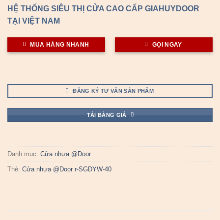
HỆ THỐNG SIÊU THỊ CỬA CAO CẤP GIAHUYDOOR
TẠI VIỆT NAM
MUA HÀNG NHANH
GỌI NGAY
ĐĂNG KÝ TƯ VẤN SẢN PHẨM
TẢI BẢNG GIÁ
Danh mục:
Cửa nhựa @Door
Thẻ:
Cửa nhựa @Door r-SGDYW-40