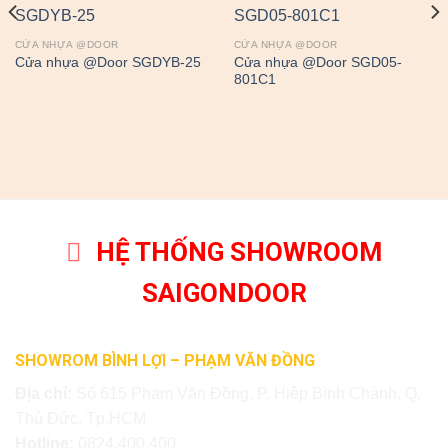
CỬA NHỰA @DOOR
CỬA NHỰA @DOOR
Cửa nhựa @Door SGD05-
Cửa nhựa @Door SGDYB-25
801C1
HỆ THỐNG SHOWROOM
SAIGONDOOR
SHOWROM BÌNH LỢI – PHẠM VĂN ĐỒNG
Địa chỉ:
Số 615 Phạm Văn Đồng, P. Hiệp Bình Chánh, Q.
Thủ Đức, Tp.HCM
Hotline:
0824.400.400