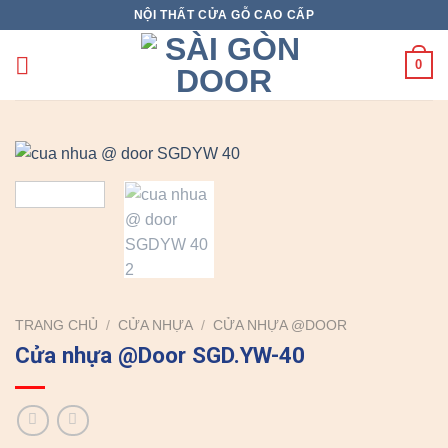
Skip
NỘI THẤT CỬA GỖ CAO CẤP
to
content
0
TRANG CHỦ
/
CỬA NHỰA
/
CỬA NHỰA @DOOR
Cửa nhựa @Door SGD.YW-40