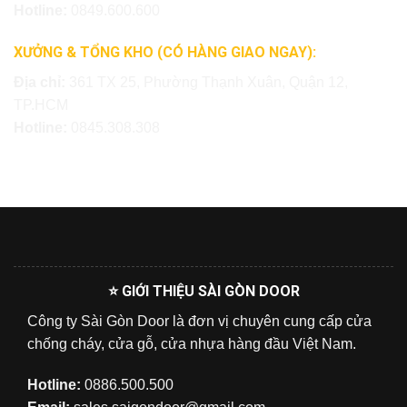
Hotline:
0849.600.600
XƯỞNG & TỔNG KHO (CÓ HÀNG GIAO NGAY):
Địa chỉ:
361 TX 25, Phường Thạnh Xuân, Quận 12,
TP.HCM
Hotline:
0845.308.308
⭐ GIỚI THIỆU SÀI GÒN DOOR
Công ty Sài Gòn Door là đơn vị chuyên cung cấp cửa
chống cháy, cửa gỗ, cửa nhựa hàng đầu Việt Nam.
Hotline:
0886.500.500