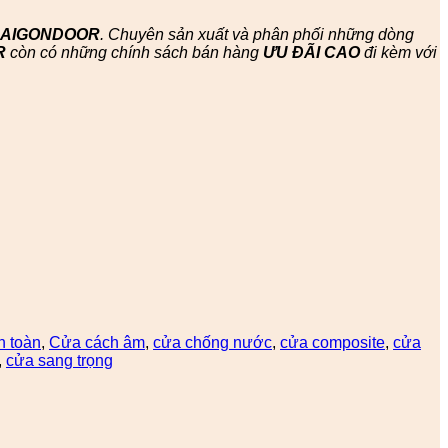
SAIGONDOOR
. Chuyên sản xuất và phân phối những dòng
R
còn có những chính sách bán hàng
ƯU ĐÃI
CAO
đi kèm với
n toàn
,
Cửa cách âm
,
cửa chống nước
,
cửa composite
,
cửa
,
cửa sang trọng