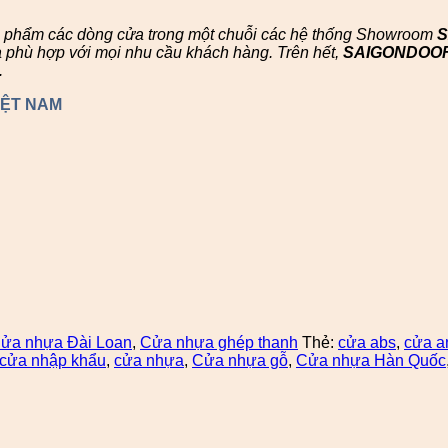
n phẩm các dòng cửa trong một chuỗi các hệ thống Showroom
à phù hợp với mọi nhu cầu khách hàng. Trên hết,
SAIGONDOO
.
IỆT NAM
ửa nhựa Đài Loan
,
Cửa nhựa ghép thanh
Thẻ:
cửa abs
,
cửa a
cửa nhập khẩu
,
cửa nhựa
,
Cửa nhựa gỗ
,
Cửa nhựa Hàn Quốc