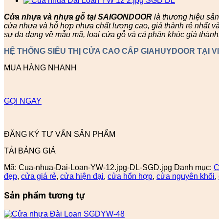
Cửa nhựa và nhựa gỗ tại SAIGONDOOR
là thương hiệu sả
cửa nhựa và hỗ hợp nhựa chất lượng cao, giá thành rẻ nhất v
sự đa dạng về mẫu mã, loại cửa gỗ và cả phân khúc giá thành
HỆ THỐNG SIÊU THỊ CỬA CAO CẤP GIAHUYDOOR TẠI V
MUA HÀNG NHANH
GỌI NGAY
ĐĂNG KÝ TƯ VẤN SẢN PHẨM
TẢI BẢNG GIÁ
Mã:
Cua-nhua-Dai-Loan-YW-12.jpg-DL-SGD.jpg
Danh mục:
C
đẹp
,
cửa giá rẻ
,
cửa hiện đại
,
cửa hổn hợp
,
cửa nguyên khối
,
Sản phẩm tương tự