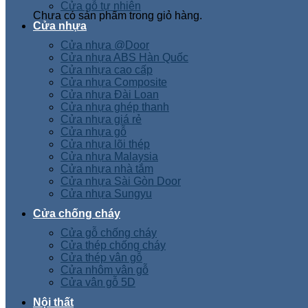
Cửa gỗ tự nhiên
Chưa có sản phẩm trong giỏ hàng.
Cửa nhựa
Cửa nhựa @Door
Cửa nhựa ABS Hàn Quốc
Cửa nhựa cao cấp
Cửa nhựa Composite
Cửa nhựa Đài Loan
Cửa nhựa ghép thanh
Cửa nhựa giá rẻ
Cửa nhựa gỗ
Cửa nhựa lõi thép
Cửa nhựa Malaysia
Cửa nhựa nhà tắm
Cửa nhựa Sài Gòn Door
Cửa nhựa Sungyu
Cửa chống cháy
Cửa gỗ chống cháy
Cửa thép chống cháy
Cửa thép vân gỗ
Cửa nhôm vân gỗ
Cửa vân gỗ 5D
Nội thất