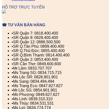
HỖ TRỢ TRỰC TUYẾN
☎ TƯ VẤN BÁN HÀNG
▪️SR Quận 7: 0818.400.400
▪️SR Quận 9: 0828.400.400
▪️SR Quận 12: 0886.500.500
▪️SR Q.Tân Phú: 0899.400.400
▪️SR Q.Thủ Đức: 0855.400.400
▪️SR Q.Bình Thạnh: 0814.400.400
▪️SR Quận 2: 0853.400.400
▪️SR Cần Thơ: 0849.600.600
▪️Mr Lãm: 0933.707.707
▪️Ms Trang SG: 0834.715.715
▪️Ms Lộc SR: 0826.901.901
▪️Ms Sang: 0834.494.494
▪️Ms Trang Eco: 0847.827.827
▪️Mr Lộc SG: 0854.901.901
▪️Ms Phượng: 0849.627.627
▪️Ms Linh: 0839.310.310
▪️Ms Thúy: 0834.531.531
▪️Ms Lợi: 0834.774.774