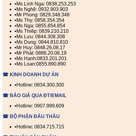
▪️Ms Linh Nga: 0838.253.253
▪️Ms Nghệ: 0932.903.903
▪️Mr Phong: 0829.348.348
▪️Ms Thy: 0858.354.354
▪️Ms Nga: 0855.854.854
▪️Ms Thiếp: 0839.210.210
▪️Ms Lưu: 0844.308.308
▪️Ms Dung: 0844.810.810
▪️Mr Huy: 0848.26.08.17
▪️Mr Phát: 0886.20.06.19
▪️Ms Hạnh:0833.201.201
▪️Ms Loan:0855.890.890
☎ KINH DOANH DỰ ÁN
▪️Hotline: 0834.300.300
☎ BÁO GIÁ QUA ĐT/EMAIL
▪️Hotline: 0907.999.609
☎ BỘ PHẬN ĐẤU THẦU
▪️Hotline: 0834.715.715