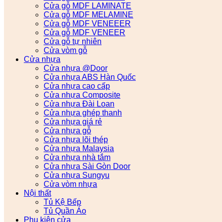
Cửa gỗ MDF LAMINATE
Cửa gỗ MDF MELAMINE
Cửa gỗ MDF VENEEER
Cửa gỗ MDF VENEER
Cửa gỗ tự nhiên
Cửa vòm gỗ
Cửa nhựa
Cửa nhựa @Door
Cửa nhựa ABS Hàn Quốc
Cửa nhựa cao cấp
Cửa nhựa Composite
Cửa nhựa Đài Loan
Cửa nhựa ghép thanh
Cửa nhựa giá rẻ
Cửa nhựa gỗ
Cửa nhựa lõi thép
Cửa nhựa Malaysia
Cửa nhựa nhà tắm
Cửa nhựa Sài Gòn Door
Cửa nhựa Sungyu
Cửa vòm nhựa
Nội thất
Tủ Kệ Bếp
Tủ Quần Áo
Phụ kiện cửa