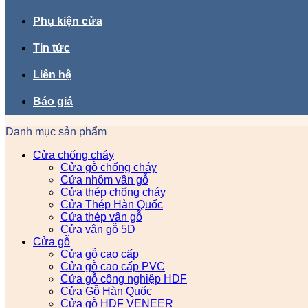
Phụ kiện cửa
Tin tức
Liên hệ
Báo giá
Danh mục sản phẩm
Cửa chống cháy
Cửa gỗ chống cháy
Cửa nhôm vân gỗ
Cửa thép chống cháy
Cửa Thép Hàn Quốc
Cửa thép vân gỗ
Cửa vân gỗ 5D
Cửa gỗ
Cửa gỗ cao cấp
Cửa gỗ cao cấp PVC
Cửa gỗ công nghiệp HDF
Cửa Gỗ Hàn Quốc
Cửa gỗ HDF VENEER