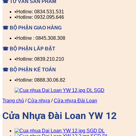
☎ TƯ VẤN SẢN PHẨM
▪️Hotline: 0834.531.531
▪️Hotline: 0932.095.646
☎ BỘ PHẬN GIAO HÀNG
▪️Hotline : 0845.308.308
☎ BỘ PHẬN LẮP ĐẶT
▪️Hotline: 0839.210.210
☎ BỘ PHẬN KẾ TOÁN
▪️Hotline: 0888.30.06.82
Trang chủ
/
Cửa nhựa
/
Cửa nhựa Đài Loan
Cửa Nhựa Đài Loan YW 12