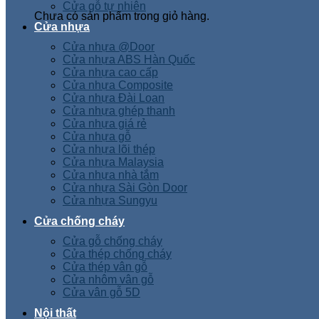
Cửa gỗ tự nhiên
Chưa có sản phẩm trong giỏ hàng.
Cửa nhựa
Cửa nhựa @Door
Cửa nhựa ABS Hàn Quốc
Cửa nhựa cao cấp
Cửa nhựa Composite
Cửa nhựa Đài Loan
Cửa nhựa ghép thanh
Cửa nhựa giá rẻ
Cửa nhựa gỗ
Cửa nhựa lõi thép
Cửa nhựa Malaysia
Cửa nhựa nhà tắm
Cửa nhựa Sài Gòn Door
Cửa nhựa Sungyu
Cửa chống cháy
Cửa gỗ chống cháy
Cửa thép chống cháy
Cửa thép vân gỗ
Cửa nhôm vân gỗ
Cửa vân gỗ 5D
Nội thất