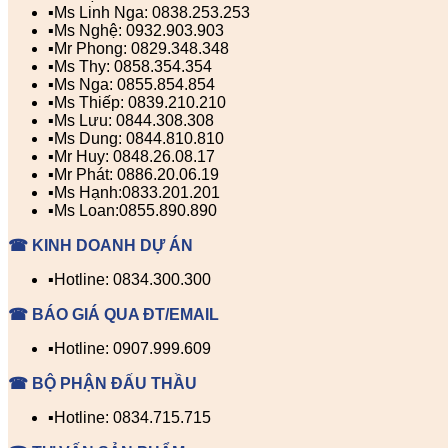
▪️Ms Linh Nga: 0838.253.253
▪️Ms Nghệ: 0932.903.903
▪️Mr Phong: 0829.348.348
▪️Ms Thy: 0858.354.354
▪️Ms Nga: 0855.854.854
▪️Ms Thiếp: 0839.210.210
▪️Ms Lưu: 0844.308.308
▪️Ms Dung: 0844.810.810
▪️Mr Huy: 0848.26.08.17
▪️Mr Phát: 0886.20.06.19
▪️Ms Hạnh:0833.201.201
▪️Ms Loan:0855.890.890
☎ KINH DOANH DỰ ÁN
▪️Hotline: 0834.300.300
☎ BÁO GIÁ QUA ĐT/EMAIL
▪️Hotline: 0907.999.609
☎ BỘ PHẬN ĐẤU THẦU
▪️Hotline: 0834.715.715