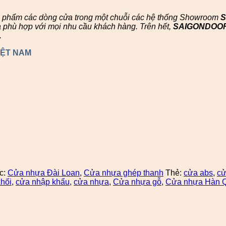
n phẩm các dòng cửa trong một chuỗi các hệ thống Showroom
à phù hợp với mọi nhu cầu khách hàng. Trên hết,
SAIGONDOO
.
IỆT NAM
c:
Cửa nhựa Đài Loan
,
Cửa nhựa ghép thanh
Thẻ:
cửa abs
,
cử
hối
,
cửa nhập khẩu
,
cửa nhựa
,
Cửa nhựa gỗ
,
Cửa nhựa Hàn 