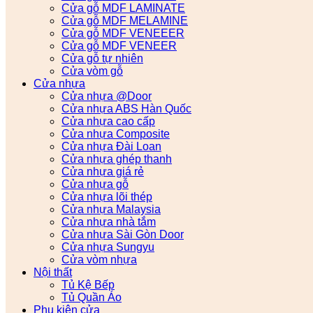
Cửa gỗ MDF LAMINATE
Cửa gỗ MDF MELAMINE
Cửa gỗ MDF VENEEER
Cửa gỗ MDF VENEER
Cửa gỗ tự nhiên
Cửa vòm gỗ
Cửa nhựa
Cửa nhựa @Door
Cửa nhựa ABS Hàn Quốc
Cửa nhựa cao cấp
Cửa nhựa Composite
Cửa nhựa Đài Loan
Cửa nhựa ghép thanh
Cửa nhựa giá rẻ
Cửa nhựa gỗ
Cửa nhựa lõi thép
Cửa nhựa Malaysia
Cửa nhựa nhà tắm
Cửa nhựa Sài Gòn Door
Cửa nhựa Sungyu
Cửa vòm nhựa
Nội thất
Tủ Kệ Bếp
Tủ Quần Áo
Phụ kiện cửa