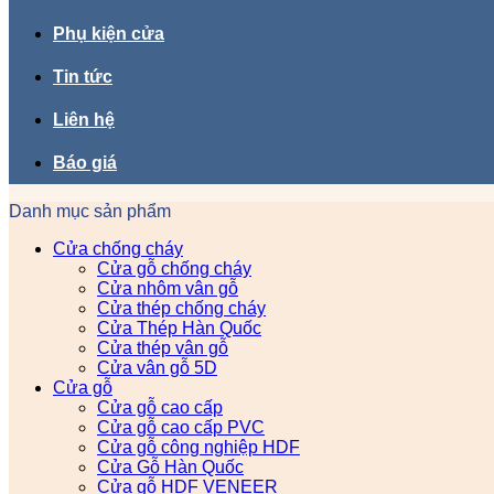
Phụ kiện cửa
Tin tức
Liên hệ
Báo giá
Danh mục sản phẩm
Cửa chống cháy
Cửa gỗ chống cháy
Cửa nhôm vân gỗ
Cửa thép chống cháy
Cửa Thép Hàn Quốc
Cửa thép vân gỗ
Cửa vân gỗ 5D
Cửa gỗ
Cửa gỗ cao cấp
Cửa gỗ cao cấp PVC
Cửa gỗ công nghiệp HDF
Cửa Gỗ Hàn Quốc
Cửa gỗ HDF VENEER