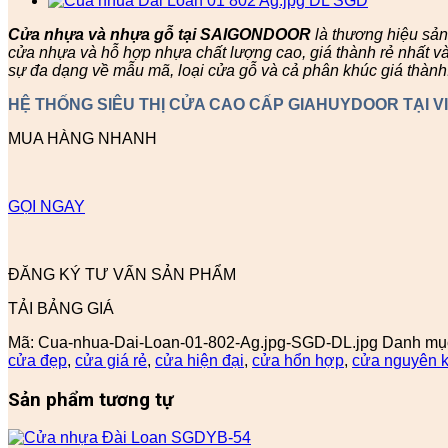
Cửa nhựa và nhựa gỗ tại SAIGONDOOR
là thương hiệu sả
cửa nhựa và hỗ hợp nhựa chất lượng cao, giá thành rẻ nhất v
sự đa dạng về mẫu mã, loại cửa gỗ và cả phân khúc giá thành
HỆ THỐNG SIÊU THỊ CỬA CAO CẤP GIAHUYDOOR TẠI V
MUA HÀNG NHANH
GỌI NGAY
ĐĂNG KÝ TƯ VẤN SẢN PHẨM
TẢI BẢNG GIÁ
Mã:
Cua-nhua-Dai-Loan-01-802-Ag.jpg-SGD-DL.jpg
Danh mụ
cửa đẹp
,
cửa giá rẻ
,
cửa hiện đại
,
cửa hổn hợp
,
cửa nguyên k
Sản phẩm tương tự