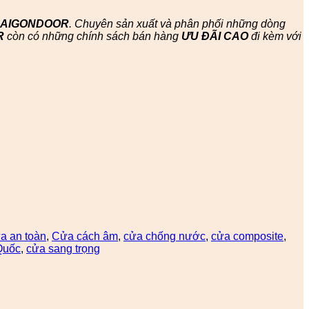
SAIGONDOOR
. Chuyên sản xuất và phân phối những dòng
R
còn có những chính sách bán hàng
ƯU ĐÃI
CAO
đi kèm với
a an toàn
,
Cửa cách âm
,
cửa chống nước
,
cửa composite
,
Quốc
,
cửa sang trọng