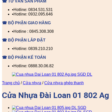
☎ TƯ VẤN SẢN PHẨM
▪️Hotline: 0834.531.531
▪️Hotline: 0932.095.646
☎ BỘ PHẬN GIAO HÀNG
▪️Hotline : 0845.308.308
☎ BỘ PHẬN LẮP ĐẶT
▪️Hotline: 0839.210.210
☎ BỘ PHẬN KẾ TOÁN
▪️Hotline: 0888.30.06.82
Trang chủ
/
Cửa nhựa
/
Cửa nhựa ghép thanh
Cửa Nhựa Đài Loan 01 802 Ag