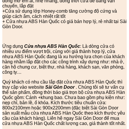
đóng mở êm ái, nhẹ nhàng, đồng thời cửa dễ dàng vận
chuyển, lắp đặt
+Cửa sử dụng lớp Honey-comb tăng cường độ cứng và
giúp cách âm, cách nhiệt rất tốt
+ Cửa nhựa ABS Hàn Quốc có giá bán hợp lý, rẻ nhất tại Sài
Gòn Door.
Ứng dụng
Cửa nhựa ABS Hàn Quốc
: Là dòng cửa có
nhiều ưu điểm vượt trội, cùng với giá thành hợp lý, cửa
nhựa ABS Hàn Quốc đang là xu hướng lựa chọn của khách
hàng nhằm lắp đặt cho các công trình xây dựng như: nhà ở,
căn hộ chung cư, biệt thự, nhà hàng, khách sạn, văn phòng,
công ty…
Quý khách có nhu cầu lắp đặt cửa nhựa ABS Hàn Quốc thì
truy cập vào website
Sài Gòn Door
. Chúng tôi sẽ tư vấn cụ
thể sản phẩm, đồng thời báo giá trọn bộ cửa nhựa ABS Hàn
Quốc gồm: Cánh +khung bao. Chưa bao gồm phụ kiện như:
nẹp chỉ, bản lề, ổ khóa. Kích thước tiêu chuẩn cửa:
800x2100mm hoặc 900x2200mm (đặc biệt Sài Gòn Door
sản xuất mẫu cửa nhựa ABS Hàn Quốc theo kích thước yêu
cầu của khách hàng). Liên hệ ngay Sài Gòn Door để mua
cửa nhựa ABS Hàn Quốc chất lượng cao, giá thành tốt nhất.