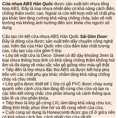
Cửa nhựa ABS Hàn Quốc
được sản xuất bởi nhựa tổng
hợp ABS. Đây là loại nhựa nhiệt dẻo có khả năng cách điện,
chống thấm nước cao. Ngoài ra còn kết hợp một số chất phụ
gia khác làm tăng cường khả năng chống cháy, bảo vệ môi
trường mà không ảnh hưởng đến sức khỏe cho người sử
dụng.
Cấu tạo chi tiết cửa nhựa ABS Hàn Quốc
Sài Gòn Door
:
Đây là dòng cửa được sản xuất trên dây chuyền công nghệ
cao, hiện đại của Hàn Quốc nên cửa đảm bảo chất lượng
cao, cấu tạo của cửa gồm 5 lớp:
+ Lớp bề mặt cửa là Deco- Sheet có độ dày khoảng 3mm là
loại nhựa thông hợp tính có khả năng chống thấm không hút
ẩm và đa dạng về màu sắc vân gỗ giống như màu gỗ thật
+ Tiếp đến là lớp nhựa đặc thù ABS và được kết hợp pha
trộn với các chất phụ gia khác nhằm tăng khả năng chống
cháy và chịu nhiệt.
+ Lớp giữa được thiết kế 1 lớp có gỗ PVC được chạy xung
quanh viền cánh cửa làm tăng độ cứng cho cửa và tạo ra
các liên kết vững chắc cho phần khung và cánh thông qua
bản lề và cho phần khóa.
+ Tiếp theo là lớp gỗ cứng LVL làm tăng khả năng chịu lực,
đồng thời khắc phục khe hở và độ cong vênh của cửa.
+ Cuối cùng sử dụng là Honeycomb được gia cố ở giữa nên
có khả năng cách âm, cách nhiệt cho cửa rất tốt.