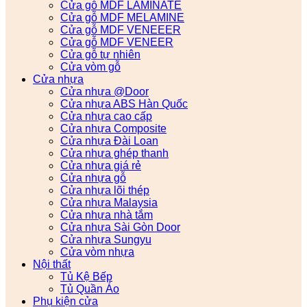
Cửa gỗ MDF LAMINATE
Cửa gỗ MDF MELAMINE
Cửa gỗ MDF VENEEER
Cửa gỗ MDF VENEER
Cửa gỗ tự nhiên
Cửa vòm gỗ
Cửa nhựa
Cửa nhựa @Door
Cửa nhựa ABS Hàn Quốc
Cửa nhựa cao cấp
Cửa nhựa Composite
Cửa nhựa Đài Loan
Cửa nhựa ghép thanh
Cửa nhựa giá rẻ
Cửa nhựa gỗ
Cửa nhựa lõi thép
Cửa nhựa Malaysia
Cửa nhựa nhà tắm
Cửa nhựa Sài Gòn Door
Cửa nhựa Sungyu
Cửa vòm nhựa
Nội thất
Tủ Kệ Bếp
Tủ Quần Áo
Phụ kiện cửa