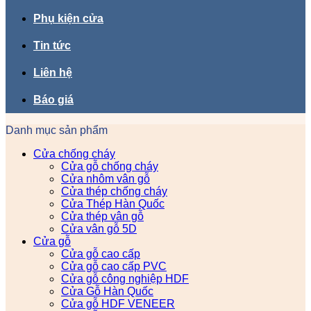
Phụ kiện cửa
Tin tức
Liên hệ
Báo giá
Danh mục sản phẩm
Cửa chống cháy
Cửa gỗ chống cháy
Cửa nhôm vân gỗ
Cửa thép chống cháy
Cửa Thép Hàn Quốc
Cửa thép vân gỗ
Cửa vân gỗ 5D
Cửa gỗ
Cửa gỗ cao cấp
Cửa gỗ cao cấp PVC
Cửa gỗ công nghiệp HDF
Cửa Gỗ Hàn Quốc
Cửa gỗ HDF VENEER