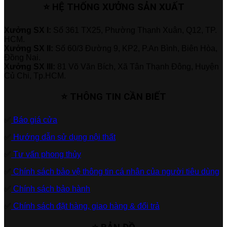
⭐ HỆ THỐNG XƯỞNG SẢN XUẤT
Xưởng SX I:
Số 361 TX25, Phường Thạnh Xuân, Q12, TP.
HCM.
Xưởng SX II:
Số 60/3 Đường 9, KP2, P.An Bình, Biên Hòa,
Đồng Nai.
Xưởng SX III:
81 Võ Văn Bích, Xã Tân Thạnh Đông, Huyện
Củ Chi, Tp.HCM.
⭐ THÔNG TIN CẦN BIẾT
✅
Báo giá cửa
✅
Hướng dẫn sử dụng nội thất
✅
Tư vấn phong thủy
✅
Chính sách bảo vệ thông tin cá nhân của người tiêu dùng
✅
Chính sách bảo hành
✅
Chính sách đặt hàng, giao hàng & đổi trả