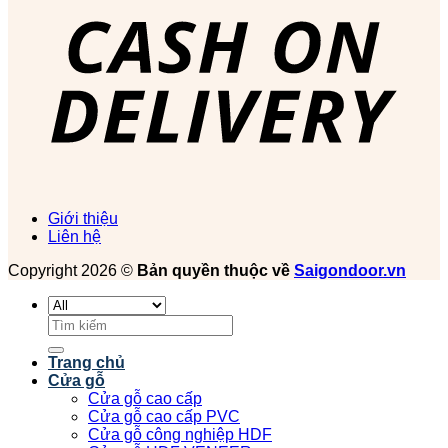
Giới thiệu
Liên hệ
Copyright 2026 ©
Bản quyền thuộc về
Saigondoor.vn
Tìm
kiếm:
Trang chủ
Cửa gỗ
Cửa gỗ cao cấp
Cửa gỗ cao cấp PVC
Cửa gỗ công nghiệp HDF