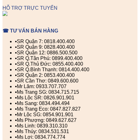
HỖ TRỢ TRỰC TUYẾN
☎ TƯ VẤN BÁN HÀNG
▪️SR Quận 7: 0818.400.400
▪️SR Quận 9: 0828.400.400
▪️SR Quận 12: 0886.500.500
▪️SR Q.Tân Phú: 0899.400.400
▪️SR Q.Thủ Đức: 0855.400.400
▪️SR Q.Bình Thạnh: 0814.400.400
▪️SR Quận 2: 0853.400.400
▪️SR Cần Thơ: 0849.600.600
▪️Mr Lãm: 0933.707.707
▪️Ms Trang SG: 0834.715.715
▪️Ms Lộc SR: 0826.901.901
▪️Ms Sang: 0834.494.494
▪️Ms Trang Eco: 0847.827.827
▪️Mr Lộc SG: 0854.901.901
▪️Ms Phượng: 0849.627.627
▪️Ms Linh: 0839.310.310
▪️Ms Thúy: 0834.531.531
▪️Ms Lợi: 0834.774.774