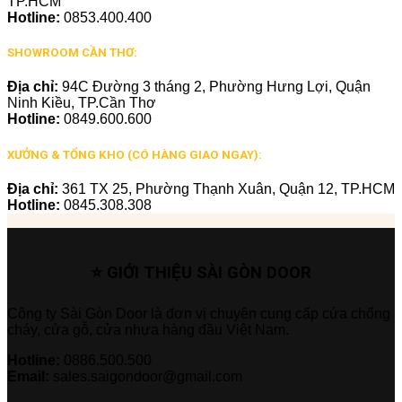
TP.HCM
Hotline:
0853.400.400
SHOWROOM CẦN THƠ:
Địa chỉ:
94C Đường 3 tháng 2, Phường Hưng Lợi, Quận
Ninh Kiều, TP.Cần Thơ
Hotline:
0849.600.600
XƯỞNG & TỔNG KHO (CÓ HÀNG GIAO NGAY):
Địa chỉ:
361 TX 25, Phường Thạnh Xuân, Quận 12, TP.HCM
Hotline:
0845.308.308
⭐ GIỚI THIỆU SÀI GÒN DOOR
Công ty Sài Gòn Door là đơn vị chuyên cung cấp cửa chống
cháy, cửa gỗ, cửa nhựa hàng đầu Việt Nam.
Hotline:
0886.500.500
Email:
sales.saigondoor@gmail.com