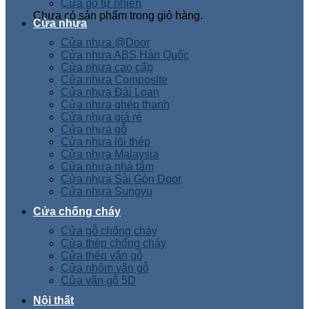
Cửa gỗ tự nhiên
Chưa có sản phẩm trong giỏ hàng.
Cửa nhựa
Cửa nhựa @Door
Cửa nhựa ABS Hàn Quốc
Cửa nhựa cao cấp
Cửa nhựa Composite
Cửa nhựa Đài Loan
Cửa nhựa ghép thanh
Cửa nhựa giá rẻ
Cửa nhựa gỗ
Cửa nhựa lõi thép
Cửa nhựa Malaysia
Cửa nhựa nhà tắm
Cửa nhựa Sài Gòn Door
Cửa nhựa Sungyu
Cửa chống cháy
Cửa gỗ chống cháy
Cửa thép chống cháy
Cửa thép vân gỗ
Cửa nhôm vân gỗ
Cửa vân gỗ 5D
Nội thất