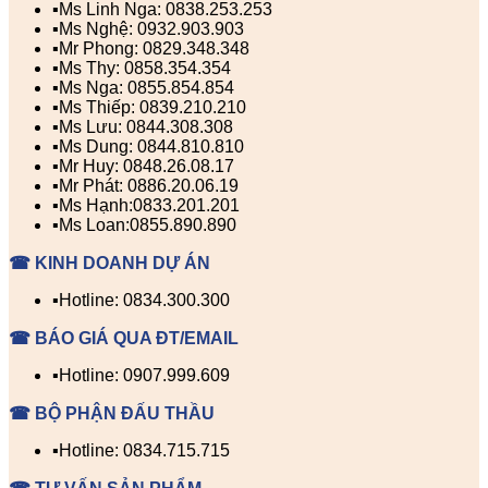
▪️Ms Linh Nga: 0838.253.253
▪️Ms Nghệ: 0932.903.903
▪️Mr Phong: 0829.348.348
▪️Ms Thy: 0858.354.354
▪️Ms Nga: 0855.854.854
▪️Ms Thiếp: 0839.210.210
▪️Ms Lưu: 0844.308.308
▪️Ms Dung: 0844.810.810
▪️Mr Huy: 0848.26.08.17
▪️Mr Phát: 0886.20.06.19
▪️Ms Hạnh:0833.201.201
▪️Ms Loan:0855.890.890
☎ KINH DOANH DỰ ÁN
▪️Hotline: 0834.300.300
☎ BÁO GIÁ QUA ĐT/EMAIL
▪️Hotline: 0907.999.609
☎ BỘ PHẬN ĐẤU THẦU
▪️Hotline: 0834.715.715