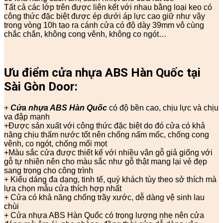
Tất cả các lớp trên được liên kết với nhau bằng loại keo có
công thức đặc biệt được ép dưới áp lực cao giữ như vậy
trong vòng 10h tạo ra cánh cửa có độ dày 39mm vô cùng
chắc chắn, không cong vênh, không co ngót…
Ưu điểm cửa nhựa ABS Hàn Quốc tại
Sài Gòn Door:
+
Cửa nhựa ABS Hàn Quốc
có độ bền cao, chịu lực và chịu
va đập mạnh
+Được sản xuất với công thức đặc biệt do đó cửa có khả
năng chịu thấm nước tốt nên chống nấm mốc, chống cong
vênh, co ngót, chống mối mọt
+Màu sắc cửa được thiết kế với nhiều vân gỗ giả giống với
gỗ tự nhiên nên cho màu sắc như gỗ thật mang lại vẻ đẹp
sang trọng cho công trình
+ Kiểu dáng đa dạng, tinh tế, quý khách tùy theo sở thích mà
lựa chọn mẫu cửa thích hợp nhất
+ Cửa có khả năng chống trầy xước, dễ dàng vệ sinh lau
chùi
+ Cửa nhựa ABS Hàn Quốc có trọng lượng nhẹ nên cửa