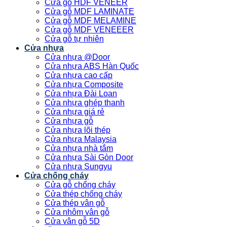
Cửa gỗ HDF VENEER
Cửa gỗ MDF LAMINATE
Cửa gỗ MDF MELAMINE
Cửa gỗ MDF VENEEER
Cửa gỗ tự nhiên
Cửa nhựa
Cửa nhựa @Door
Cửa nhựa ABS Hàn Quốc
Cửa nhựa cao cấp
Cửa nhựa Composite
Cửa nhựa Đài Loan
Cửa nhựa ghép thanh
Cửa nhựa giá rẻ
Cửa nhựa gỗ
Cửa nhựa lõi thép
Cửa nhựa Malaysia
Cửa nhựa nhà tắm
Cửa nhựa Sài Gòn Door
Cửa nhựa Sungyu
Cửa chống cháy
Cửa gỗ chống cháy
Cửa thép chống cháy
Cửa thép vân gỗ
Cửa nhôm vân gỗ
Cửa vân gỗ 5D