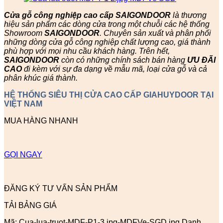
Cửa gỗ công nghiệp cao cấp SAIGONDOOR
là thương
hiệu sản phẩm các dòng cửa trong một chuỗi các hệ thống
Showroom
SAIGONDOOR
. Chuyên sản xuất và phân phối
những dòng cửa gỗ công nghiệp chất lượng cao, giá thành
phù hợp với mọi nhu cầu khách hàng. Trên hết,
SAIGONDOOR
còn có những chính sách bán hàng
ƯU ĐÃI
CAO
đi kèm với sự đa dạng về mẫu mã, loại cửa gỗ và cả
phân khúc giá thành.
HỆ THỐNG SIÊU THỊ CỬA CAO CẤP GIAHUYDOOR TẠI
VIỆT NAM
MUA HÀNG NHANH
GỌI NGAY
ĐĂNG KÝ TƯ VẤN SẢN PHẨM
TẢI BẢNG GIÁ
Mã:
Cua-lua-truot-MDF-P1-3.jpg-MDFVe-SGD.jpg
Danh