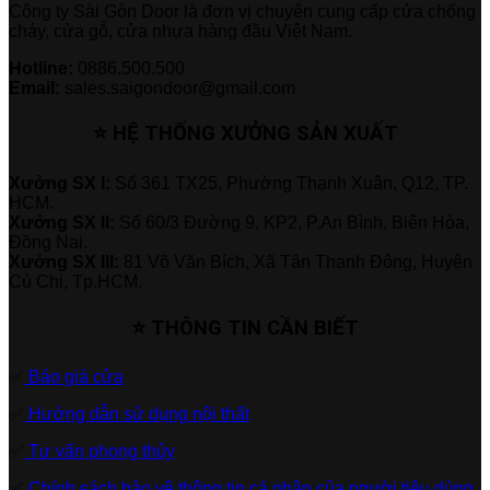
Công ty Sài Gòn Door là đơn vị chuyên cung cấp cửa chống
cháy, cửa gỗ, cửa nhựa hàng đầu Việt Nam.
Hotline:
0886.500.500
Email:
sales.saigondoor@gmail.com
⭐ HỆ THỐNG XƯỞNG SẢN XUẤT
Xưởng SX I:
Số 361 TX25, Phường Thạnh Xuân, Q12, TP.
HCM.
Xưởng SX II:
Số 60/3 Đường 9, KP2, P.An Bình, Biên Hòa,
Đồng Nai.
Xưởng SX III:
81 Võ Văn Bích, Xã Tân Thạnh Đông, Huyện
Củ Chi, Tp.HCM.
⭐ THÔNG TIN CẦN BIẾT
✅
Báo giá cửa
✅
Hướng dẫn sử dụng nội thất
✅
Tư vấn phong thủy
✅
Chính sách bảo vệ thông tin cá nhân của người tiêu dùng