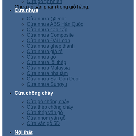
Cửa gỗ tự nhiên
Chưa có sản phẩm trong giỏ hàng.
Cửa nhựa
Cửa nhựa @Door
Cửa nhựa ABS Hàn Quốc
Cửa nhựa cao cấp
Cửa nhựa Composite
Cửa nhựa Đài Loan
Cửa nhựa ghép thanh
Cửa nhựa giá rẻ
Cửa nhựa gỗ
Cửa nhựa lõi thép
Cửa nhựa Malaysia
Cửa nhựa nhà tắm
Cửa nhựa Sài Gòn Door
Cửa nhựa Sungyu
Cửa chống cháy
Cửa gỗ chống cháy
Cửa thép chống cháy
Cửa thép vân gỗ
Cửa nhôm vân gỗ
Cửa vân gỗ 5D
Nội thất