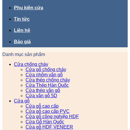
Phụ kiện cửa
Tin tức
Liên hệ
Báo giá
Danh mục sản phẩm
Cửa chống cháy
Cửa gỗ chống cháy
Cửa nhôm vân gỗ
Cửa thép chống cháy
Cửa Thép Hàn Quốc
Cửa thép vân gỗ
Cửa vân gỗ 5D
Cửa gỗ
Cửa gỗ cao cấp
Cửa gỗ cao cấp PVC
Cửa gỗ công nghiệp HDF
Cửa Gỗ Hàn Quốc
Cửa gỗ HDF VENEER