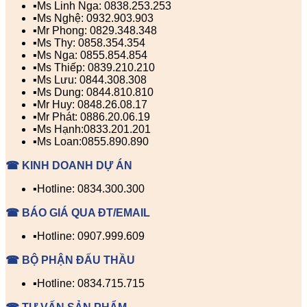
▪️Ms Linh Nga: 0838.253.253
▪️Ms Nghệ: 0932.903.903
▪️Mr Phong: 0829.348.348
▪️Ms Thy: 0858.354.354
▪️Ms Nga: 0855.854.854
▪️Ms Thiếp: 0839.210.210
▪️Ms Lưu: 0844.308.308
▪️Ms Dung: 0844.810.810
▪️Mr Huy: 0848.26.08.17
▪️Mr Phát: 0886.20.06.19
▪️Ms Hạnh:0833.201.201
▪️Ms Loan:0855.890.890
☎ KINH DOANH DỰ ÁN
▪️Hotline: 0834.300.300
☎ BÁO GIÁ QUA ĐT/EMAIL
▪️Hotline: 0907.999.609
☎ BỘ PHẬN ĐẤU THẦU
▪️Hotline: 0834.715.715