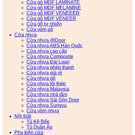
Cửa gỗ MDF LAMINATE
Cửa gỗ MDF MELAMINE
Cửa gỗ MDF VENEEER
Cửa gỗ MDF VENEER
Cửa gỗ tự nhiên
Cửa vòm gỗ
Cửa nhựa
Cửa nhựa @Door
Cửa nhựa ABS Hàn Quốc
Cửa nhựa cao cấp
Cửa nhựa Composite
Cửa nhựa Đài Loan
Cửa nhựa ghép thanh
Cửa nhựa giá rẻ
Cửa nhựa gỗ
Cửa nhựa lõi thép
Cửa nhựa Malaysia
Cửa nhựa nhà tắm
Cửa nhựa Sài Gòn Door
Cửa nhựa Sungyu
Cửa vòm nhựa
Nội thất
Tủ Kệ Bếp
Tủ Quần Áo
Phụ kiện cửa