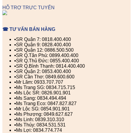
HỖ TRỢ TRỰC TUYẾN
☎ TƯ VẤN BÁN HÀNG
▪️SR Quận 7: 0818.400.400
▪️SR Quận 9: 0828.400.400
▪️SR Quận 12: 0886.500.500
▪️SR Q.Tân Phú: 0899.400.400
▪️SR Q.Thủ Đức: 0855.400.400
▪️SR Q.Bình Thạnh: 0814.400.400
▪️SR Quận 2: 0853.400.400
▪️SR Cần Thơ: 0849.600.600
▪️Mr Lãm: 0933.707.707
▪️Ms Trang SG: 0834.715.715
▪️Ms Lộc SR: 0826.901.901
▪️Ms Sang: 0834.494.494
▪️Ms Trang Eco: 0847.827.827
▪️Mr Lộc SG: 0854.901.901
▪️Ms Phượng: 0849.627.627
▪️Ms Linh: 0839.310.310
▪️Ms Thúy: 0834.531.531
▪️Ms Lợi: 0834.774.774