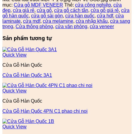
mục:
Cửa gỗ MDF VENEER
Thẻ:
cửa công nghiệp
,
cửa
đẹp
,
cửa giá rẻ
,
cửa gỗ
,
cửa gỗ cách tân
,
cửa gỗ giá rẻ
,
cửa
gỗ hàn quốc
,
cửa gỗ sài gòn
,
cửa hàn quốc
,
cửa hdf
,
cửa
laminate
,
cửa mdf
,
cửa melamine
,
cửa nhập khẩu
,
cửa sang
trọng
,
Cửa thông phòng
,
cửa văn phòng
,
cửa veneer
Sản phẩm tương tự
Quick View
Cửa Gỗ Hàn Quốc
Cửa Gỗ Hàn Quốc 3A1
Quick View
Cửa Gỗ Hàn Quốc
Cửa Gỗ Hàn Quốc 4PN C1 phao chi noi
Quick View