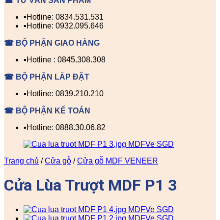
☎ TƯ VẤN SẢN PHẨM
▪️Hotline: 0834.531.531
▪️Hotline: 0932.095.646
☎ BỘ PHẬN GIAO HÀNG
▪️Hotline : 0845.308.308
☎ BỘ PHẬN LẮP ĐẶT
▪️Hotline: 0839.210.210
☎ BỘ PHẬN KẾ TOÁN
▪️Hotline: 0888.30.06.82
Trang chủ
/
Cửa gỗ
/
Cửa gỗ MDF VENEER
Cửa Lùa Trượt MDF P1 3