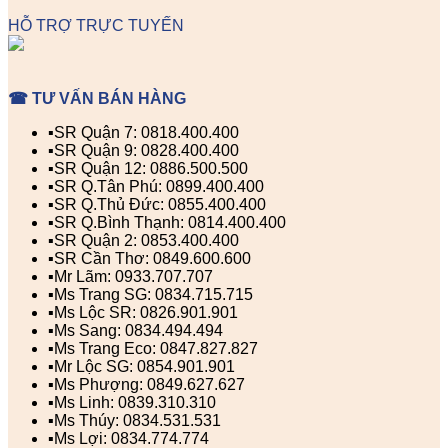
HỖ TRỢ TRỰC TUYẾN
☎ TƯ VẤN BÁN HÀNG
▪️SR Quận 7: 0818.400.400
▪️SR Quận 9: 0828.400.400
▪️SR Quận 12: 0886.500.500
▪️SR Q.Tân Phú: 0899.400.400
▪️SR Q.Thủ Đức: 0855.400.400
▪️SR Q.Bình Thạnh: 0814.400.400
▪️SR Quận 2: 0853.400.400
▪️SR Cần Thơ: 0849.600.600
▪️Mr Lãm: 0933.707.707
▪️Ms Trang SG: 0834.715.715
▪️Ms Lộc SR: 0826.901.901
▪️Ms Sang: 0834.494.494
▪️Ms Trang Eco: 0847.827.827
▪️Mr Lộc SG: 0854.901.901
▪️Ms Phượng: 0849.627.627
▪️Ms Linh: 0839.310.310
▪️Ms Thúy: 0834.531.531
▪️Ms Lợi: 0834.774.774