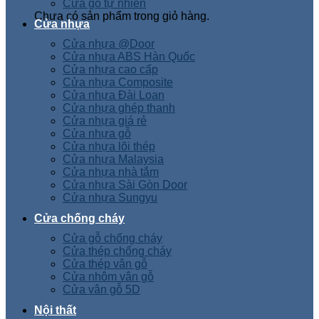
Cửa gỗ tự nhiên
Chưa có sản phẩm trong giỏ hàng.
Cửa nhựa
Cửa nhựa @Door
Cửa nhựa ABS Hàn Quốc
Cửa nhựa cao cấp
Cửa nhựa Composite
Cửa nhựa Đài Loan
Cửa nhựa ghép thanh
Cửa nhựa giá rẻ
Cửa nhựa gỗ
Cửa nhựa lõi thép
Cửa nhựa Malaysia
Cửa nhựa nhà tắm
Cửa nhựa Sài Gòn Door
Cửa nhựa Sungyu
Cửa chống cháy
Cửa gỗ chống cháy
Cửa thép chống cháy
Cửa thép vân gỗ
Cửa nhôm vân gỗ
Cửa vân gỗ 5D
Nội thất