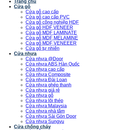
Trang chủ
Cửa gỗ
Cửa gỗ cao cấp
Cửa gỗ cao cấp PVC
Cửa gỗ công nghiệp HDF
Cửa gỗ HDF VENEER
Cửa gỗ MDF LAMINATE
Cửa gỗ MDF MELAMINE
Cửa gỗ MDF VENEEER
Cửa gỗ tự nhiên
Cửa nhựa
Cửa nhựa @Door
Cửa nhựa ABS Hàn Quốc
Cửa nhựa cao cấp
Cửa nhựa Composite
Cửa nhựa Đài Loan
Cửa nhựa ghép thanh
Cửa nhựa giá rẻ
Cửa nhựa gỗ
Cửa nhựa lõi thép
Cửa nhựa Malaysia
Cửa nhựa nhà tắm
Cửa nhựa Sài Gòn Door
Cửa nhựa Sungyu
Cửa chống cháy