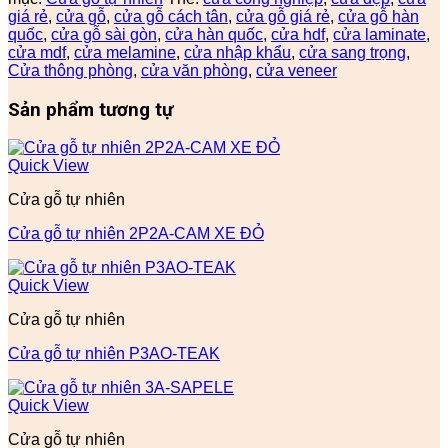
giá rẻ
,
cửa gỗ
,
cửa gỗ cách tân
,
cửa gỗ giá rẻ
,
cửa gỗ hàn
quốc
,
cửa gỗ sài gòn
,
cửa hàn quốc
,
cửa hdf
,
cửa laminate
,
cửa mdf
,
cửa melamine
,
cửa nhập khẩu
,
cửa sang trọng
,
Cửa thông phòng
,
cửa văn phòng
,
cửa veneer
Sản phẩm tương tự
Quick View
Cửa gỗ tự nhiên
Cửa gỗ tự nhiên 2P2A-CAM XE ĐỎ
Quick View
Cửa gỗ tự nhiên
Cửa gỗ tự nhiên P3AO-TEAK
Quick View
Cửa gỗ tự nhiên