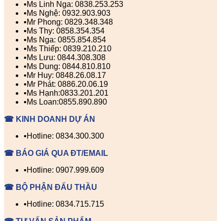
▪️Ms Linh Nga: 0838.253.253
▪️Ms Nghệ: 0932.903.903
▪️Mr Phong: 0829.348.348
▪️Ms Thy: 0858.354.354
▪️Ms Nga: 0855.854.854
▪️Ms Thiếp: 0839.210.210
▪️Ms Lưu: 0844.308.308
▪️Ms Dung: 0844.810.810
▪️Mr Huy: 0848.26.08.17
▪️Mr Phát: 0886.20.06.19
▪️Ms Hạnh:0833.201.201
▪️Ms Loan:0855.890.890
☎ KINH DOANH DỰ ÁN
▪️Hotline: 0834.300.300
☎ BÁO GIÁ QUA ĐT/EMAIL
▪️Hotline: 0907.999.609
☎ BỘ PHẬN ĐẤU THẦU
▪️Hotline: 0834.715.715