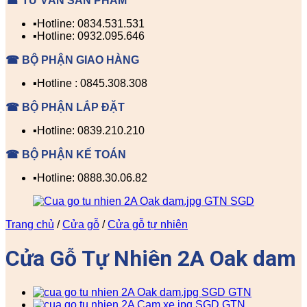
☎ TƯ VẤN SẢN PHẨM
▪️Hotline: 0834.531.531
▪️Hotline: 0932.095.646
☎ BỘ PHẬN GIAO HÀNG
▪️Hotline : 0845.308.308
☎ BỘ PHẬN LẮP ĐẶT
▪️Hotline: 0839.210.210
☎ BỘ PHẬN KẾ TOÁN
▪️Hotline: 0888.30.06.82
Trang chủ
/
Cửa gỗ
/
Cửa gỗ tự nhiên
Cửa Gỗ Tự Nhiên 2A Oak dam