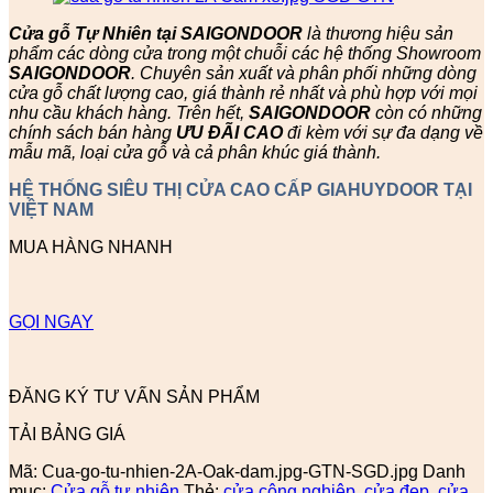
Cửa gỗ Tự Nhiên tại SAIGONDOOR
là thương hiệu sản
phẩm các dòng cửa trong một chuỗi các hệ thống Showroom
SAIGONDOOR
. Chuyên sản xuất và phân phối những dòng
cửa gỗ chất lượng cao, giá thành rẻ nhất và phù hợp với mọi
nhu cầu khách hàng. Trên hết,
SAIGONDOOR
còn có những
chính sách bán hàng
ƯU ĐÃI
CAO
đi kèm với sự đa dạng về
mẫu mã, loại cửa gỗ và cả phân khúc giá thành.
HỆ THỐNG SIÊU THỊ CỬA CAO CẤP GIAHUYDOOR TẠI
VIỆT NAM
MUA HÀNG NHANH
GỌI NGAY
ĐĂNG KÝ TƯ VẤN SẢN PHẨM
TẢI BẢNG GIÁ
Mã:
Cua-go-tu-nhien-2A-Oak-dam.jpg-GTN-SGD.jpg
Danh
mục:
Cửa gỗ tự nhiên
Thẻ:
cửa công nghiệp
,
cửa đẹp
,
cửa