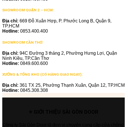
SHOWROOM QUẬN 2 – HCM:
Địa chỉ:
669 Đỗ Xuân Hợp, P. Phước Long B, Quận 9,
TP.HCM
Hotline:
0853.400.400
SHOWROOM CẦN THƠ:
Địa chỉ:
94C Đường 3 tháng 2, Phường Hưng Lợi, Quận
Ninh Kiều, TP.Cần Thơ
Hotline:
0849.600.600
XƯỞNG & TỔNG KHO (CÓ HÀNG GIAO NGAY):
Địa chỉ:
361 TX 25, Phường Thạnh Xuân, Quận 12, TP.HCM
Hotline:
0845.308.308
⭐ GIỚI THIỆU SÀI GÒN DOOR
Công ty Sài Gòn Door là đơn vị chuyên cung cấp cửa chống