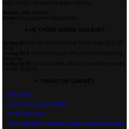
cháy, cửa gỗ, cửa nhựa hàng đầu Việt Nam.
Hotline:
0886.500.500
Email:
sales.saigondoor@gmail.com
⭐ HỆ THỐNG XƯỞNG SẢN XUẤT
Xưởng SX I:
Số 361 TX25, Phường Thạnh Xuân, Q12, TP.
HCM.
Xưởng SX II:
Số 60/3 Đường 9, KP2, P.An Bình, Biên Hòa,
Đồng Nai.
Xưởng SX III:
81 Võ Văn Bích, Xã Tân Thạnh Đông, Huyện
Củ Chi, Tp.HCM.
⭐ THÔNG TIN CẦN BIẾT
✅
Báo giá cửa
✅
Hướng dẫn sử dụng nội thất
✅
Tư vấn phong thủy
✅
Chính sách bảo vệ thông tin cá nhân của người tiêu dùng