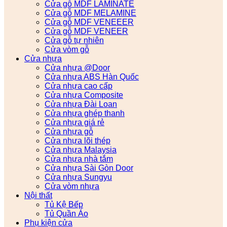
Cửa gỗ MDF LAMINATE
Cửa gỗ MDF MELAMINE
Cửa gỗ MDF VENEEER
Cửa gỗ MDF VENEER
Cửa gỗ tự nhiên
Cửa vòm gỗ
Cửa nhựa
Cửa nhựa @Door
Cửa nhựa ABS Hàn Quốc
Cửa nhựa cao cấp
Cửa nhựa Composite
Cửa nhựa Đài Loan
Cửa nhựa ghép thanh
Cửa nhựa giá rẻ
Cửa nhựa gỗ
Cửa nhựa lõi thép
Cửa nhựa Malaysia
Cửa nhựa nhà tắm
Cửa nhựa Sài Gòn Door
Cửa nhựa Sungyu
Cửa vòm nhựa
Nội thất
Tủ Kệ Bếp
Tủ Quần Áo
Phụ kiện cửa