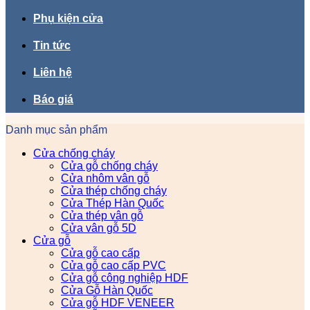
Phụ kiện cửa
Tin tức
Liên hệ
Báo giá
Danh mục sản phẩm
Cửa chống cháy
Cửa gỗ chống cháy
Cửa nhôm vân gỗ
Cửa thép chống cháy
Cửa Thép Hàn Quốc
Cửa thép vân gỗ
Cửa vân gỗ 5D
Cửa gỗ
Cửa gỗ cao cấp
Cửa gỗ cao cấp PVC
Cửa gỗ công nghiệp HDF
Cửa Gỗ Hàn Quốc
Cửa gỗ HDF VENEER