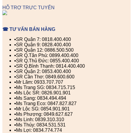
HỖ TRỢ TRỰC TUYẾN
☎ TƯ VẤN BÁN HÀNG
▪️SR Quận 7: 0818.400.400
▪️SR Quận 9: 0828.400.400
▪️SR Quận 12: 0886.500.500
▪️SR Q.Tân Phú: 0899.400.400
▪️SR Q.Thủ Đức: 0855.400.400
▪️SR Q.Bình Thạnh: 0814.400.400
▪️SR Quận 2: 0853.400.400
▪️SR Cần Thơ: 0849.600.600
▪️Mr Lãm: 0933.707.707
▪️Ms Trang SG: 0834.715.715
▪️Ms Lộc SR: 0826.901.901
▪️Ms Sang: 0834.494.494
▪️Ms Trang Eco: 0847.827.827
▪️Mr Lộc SG: 0854.901.901
▪️Ms Phượng: 0849.627.627
▪️Ms Linh: 0839.310.310
▪️Ms Thúy: 0834.531.531
▪️Ms Lợi: 0834.774.774