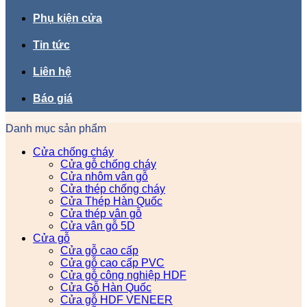
Phụ kiện cửa
Tin tức
Liên hệ
Báo giá
Danh mục sản phẩm
Cửa chống cháy
Cửa gỗ chống cháy
Cửa nhôm vân gỗ
Cửa thép chống cháy
Cửa Thép Hàn Quốc
Cửa thép vân gỗ
Cửa vân gỗ 5D
Cửa gỗ
Cửa gỗ cao cấp
Cửa gỗ cao cấp PVC
Cửa gỗ công nghiệp HDF
Cửa Gỗ Hàn Quốc
Cửa gỗ HDF VENEER