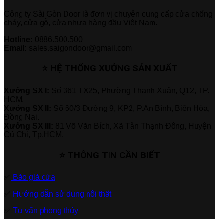
Công ty Sài Gòn Door là đơn vị chuyên cung cấp cửa chống
cháy, cửa gỗ, cửa nhựa hàng đầu Việt Nam.
Hotline:
0886.500.500
Email:
sales.saigondoor@gmail.com
⭐ HỆ THỐNG XƯỞNG SẢN XUẤT
Xưởng SX I:
Số 361 TX25, Phường Thạnh Xuân, Q12, TP.
HCM.
Xưởng SX II:
Số 60/3 Đường 9, KP2, P.An Bình, Biên Hòa,
Đồng Nai.
Xưởng SX III:
81 Võ Văn Bích, Xã Tân Thạnh Đông, Huyện
Củ Chi, Tp.HCM.
⭐ THÔNG TIN CẦN BIẾT
✅
Báo giá cửa
✅
Hướng dẫn sử dụng nội thất
✅
Tư vấn phong thủy