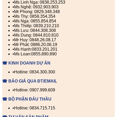
▪️Ms Linh Nga: 0838.253.253
▪️Ms Nghệ: 0932.903.903
▪️Mr Phong: 0829.348.348
▪️Ms Thy: 0858.354.354
▪️Ms Nga: 0855.854.854
▪️Ms Thiếp: 0839.210.210
▪️Ms Lưu: 0844.308.308
▪️Ms Dung: 0844.810.810
▪️Mr Huy: 0848.26.08.17
▪️Mr Phát: 0886.20.06.19
▪️Ms Hạnh:0833.201.201
▪️Ms Loan:0855.890.890
☎ KINH DOANH DỰ ÁN
▪️Hotline: 0834.300.300
☎ BÁO GIÁ QUA ĐT/EMAIL
▪️Hotline: 0907.999.609
☎ BỘ PHẬN ĐẤU THẦU
▪️Hotline: 0834.715.715