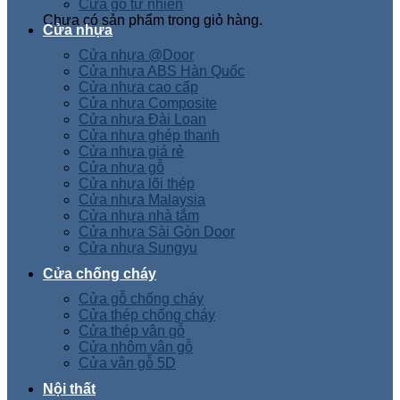
Cửa gỗ tự nhiên
Chưa có sản phẩm trong giỏ hàng.
Cửa nhựa
Cửa nhựa @Door
Cửa nhựa ABS Hàn Quốc
Cửa nhựa cao cấp
Cửa nhựa Composite
Cửa nhựa Đài Loan
Cửa nhựa ghép thanh
Cửa nhựa giá rẻ
Cửa nhựa gỗ
Cửa nhựa lõi thép
Cửa nhựa Malaysia
Cửa nhựa nhà tắm
Cửa nhựa Sài Gòn Door
Cửa nhựa Sungyu
Cửa chống cháy
Cửa gỗ chống cháy
Cửa thép chống cháy
Cửa thép vân gỗ
Cửa nhôm vân gỗ
Cửa vân gỗ 5D
Nội thất