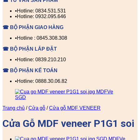
☎ TƯ VẤN SẢN PHẨM
▪️Hotline: 0834.531.531
▪️Hotline: 0932.095.646
☎ BỘ PHẬN GIAO HÀNG
▪️Hotline : 0845.308.308
☎ BỘ PHẬN LẮP ĐẶT
▪️Hotline: 0839.210.210
☎ BỘ PHẬN KẾ TOÁN
▪️Hotline: 0888.30.06.82
Trang chủ
/
Cửa gỗ
/
Cửa gỗ MDF VENEER
Cửa Gỗ MDF veneer P1G1 soi