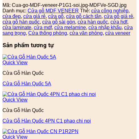
Mã:
Cua-go-MDF-veneer-P1G1-soi.jpg-MDFVe-SGD.jpg
Danh mục:
Cửa gỗ MDF VENEER
Thẻ:
cửa công nghiệp
,
cửa đẹp
,
cửa giá rẻ
,
cửa gỗ
,
cửa gỗ cách tân
,
cửa gỗ giá rẻ
,
cửa gỗ hàn quốc
,
cửa gỗ sài gòn
,
cửa hàn quốc
,
cửa hdf
,
cửa laminate
,
cửa mdf
,
cửa melamine
,
cửa nhập khẩu
,
cửa
sang trọng
,
Cửa thông phòng
,
cửa văn phòng
,
cửa veneer
Sản phẩm tương tự
Quick View
Cửa Gỗ Hàn Quốc
Cửa Gỗ Hàn Quốc 5A
Quick View
Cửa Gỗ Hàn Quốc
Cửa Gỗ Hàn Quốc 4PN C1 phao chi noi
Quick View