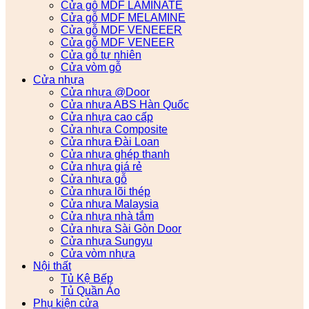
Cửa gỗ MDF LAMINATE
Cửa gỗ MDF MELAMINE
Cửa gỗ MDF VENEEER
Cửa gỗ MDF VENEER
Cửa gỗ tự nhiên
Cửa vòm gỗ
Cửa nhựa
Cửa nhựa @Door
Cửa nhựa ABS Hàn Quốc
Cửa nhựa cao cấp
Cửa nhựa Composite
Cửa nhựa Đài Loan
Cửa nhựa ghép thanh
Cửa nhựa giá rẻ
Cửa nhựa gỗ
Cửa nhựa lõi thép
Cửa nhựa Malaysia
Cửa nhựa nhà tắm
Cửa nhựa Sài Gòn Door
Cửa nhựa Sungyu
Cửa vòm nhựa
Nội thất
Tủ Kệ Bếp
Tủ Quần Áo
Phụ kiện cửa