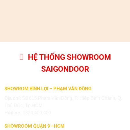
HỆ THỐNG SHOWROOM
SAIGONDOOR
SHOWROM BÌNH LỢI – PHẠM VĂN ĐỒNG
Địa chỉ:
Số 615 Phạm Văn Đồng, P. Hiệp Bình Chánh, Q.
Thủ Đức, Tp.HCM
Hotline:
0824.400.400
SHOWROOM QUẬN 9 –HCM