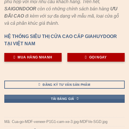
phù hợp với mọi nhu cầu khách hàng. Trên hết,
SAIGONDOOR
còn có những chính sách bán hàng
ƯU
ĐÃI
CAO
đi kèm với sự đa dạng về mẫu mã, loại cửa gỗ
và cả phân khúc giá thành.
HỆ THỐNG SIÊU THỊ CỬA CAO CẤP GIAHUYDOOR
TẠI VIỆT NAM
MUA HÀNG NHANH
GỌI NGAY
ĐĂNG KÝ TƯ VẤN SẢN PHẨM
TẢI BẢNG GIÁ
Mã:
Cua-go-MDF-veneer-P1G1-cam-xe-3.jpg-MDFVe-SGD.jpg