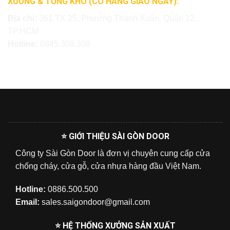
XƯỞNG & TỔNG KHO (CÓ HÀNG GIAO NGAY):
Địa chỉ:
361 TX 25, Phường Thạnh Xuân, Quận 12,
TP.HCM
Hotline:
0845.308.308
⭐ GIỚI THIỆU SÀI GÒN DOOR
Công ty Sài Gòn Door là đơn vị chuyên cung cấp cửa
chống cháy, cửa gỗ, cửa nhựa hàng đầu Việt Nam.
Hotline:
0886.500.500
Email:
sales.saigondoor@gmail.com
⭐ HỆ THỐNG XƯỞNG SẢN XUẤT