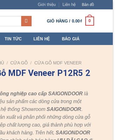
Giới thiệu
Liên hệ
Bản đồ
0
GIỎ HÀNG /
0.00
₫
TIN TỨC
LIÊN HỆ
BÁO GIÁ
HỦ
/
CỬA GỖ
/
CỬA GỖ MDF VENEER
Gỗ MDF Veneer P12R5 2
công nghiệp cao cấp SAIGONDOOR
là
ệu sản phẩm các dòng cửa trong một
c hệ thống Showroom
SAIGONDOOR
.
ản xuất và phân phối những dòng cửa gỗ
ệp chất lượng cao, giá thành phù hợp với
ầu khách hàng. Trên hết,
SAIGONDOOR