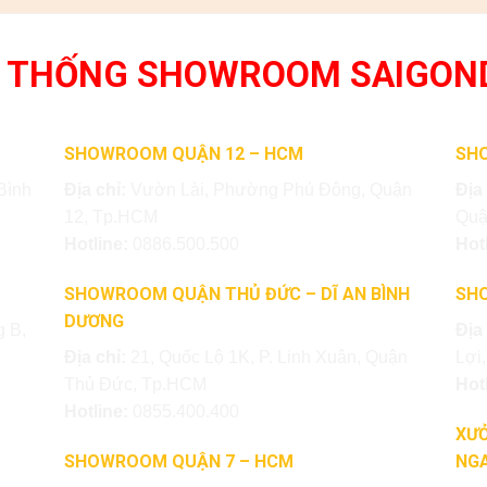
 THỐNG SHOWROOM SAIGON
SHOWROOM QUẬN 12 – HCM
SH
Bình
Địa chỉ:
Vườn Lài, Phường Phú Đông, Quận
Địa
12, Tp.HCM
Quậ
Hotline:
0886.500.500
Hot
SHOWROOM QUẬN THỦ ĐỨC – DĨ AN BÌNH
SH
DƯƠNG
 B,
Địa
Địa chỉ:
21, Quốc Lộ 1K, P. Linh Xuân, Quận
Lợi
Thủ Đức, Tp.HCM
Hot
Hotline:
0855.400.400
XƯỞ
SHOWROOM QUẬN 7 – HCM
NGA