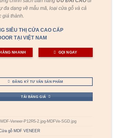
hững chính sách bán hàng
ƯU ĐÃI
CAO
đi
ự đa dạng về mẫu mã, loại cửa gỗ và cả
 giá thành.
G SIÊU THỊ CỬA CAO CẤP
OOR TẠI VIỆT NAM
HÀNG NHANH
GỌI NGAY
ĐĂNG KÝ TƯ VẤN SẢN PHẨM
TẢI BẢNG GIÁ
-MDF-Veneer-P12R5-2.jpg-MDFVe-SGD.jpg
Cửa gỗ MDF VENEER