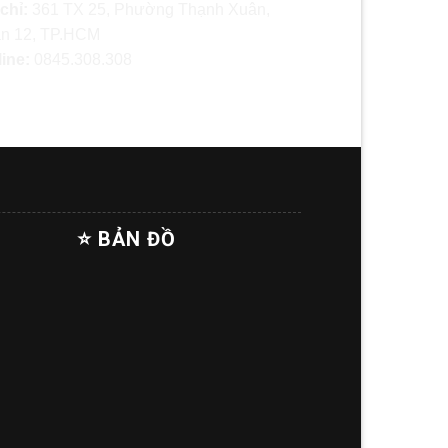
 chỉ:
361 TX 25, Phường Thạnh Xuân,
n 12, TP.HCM
line:
0845.308.308
⭐ BẢN ĐỒ