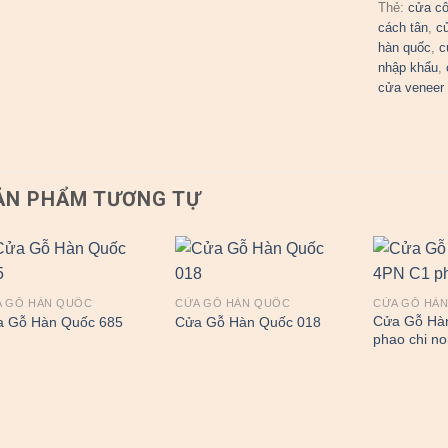
Thẻ:
cửa cô
cách tân
,
c
hàn quốc
,
c
nhập khẩu
,
cửa veneer
ẢN PHẨM TƯƠNG TỰ
A GỖ HÀN QUỐC
CỬA GỖ HÀN QUỐC
CỬA GỖ HÀ
Cửa Gỗ Hà
a Gỗ Hàn Quốc 685
Cửa Gỗ Hàn Quốc 018
phao chi no