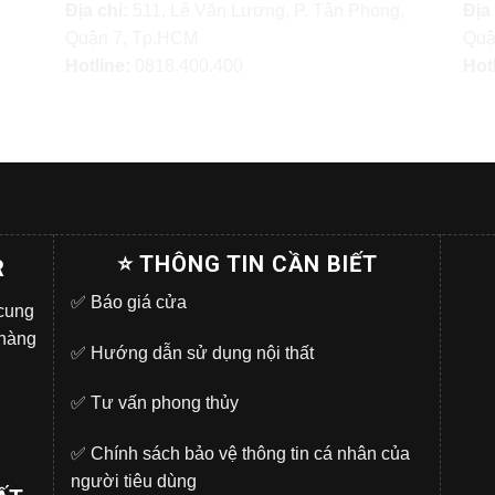
Địa chỉ:
511, Lê Văn Lương, P. Tân Phong,
Địa
Quận 7, Tp.HCM
Quậ
Hotline:
0818.400.400
Hot
⭐ THÔNG TIN CẦN BIẾT
R
✅
Báo giá cửa
 cung
 hàng
✅
Hướng dẫn sử dụng nội thất
✅
Tư vấn phong thủy
✅
Chính sách bảo vệ thông tin cá nhân của
người tiêu dùng