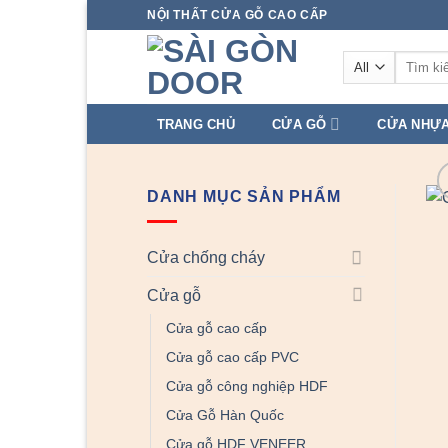
Skip
NỘI THẤT CỬA GỖ CAO CẤP
to
Tìm
content
kiếm:
TRANG CHỦ
CỬA GỖ
CỬA NHỰ
DANH MỤC SẢN PHẨM
Cửa chống cháy
Cửa gỗ
Cửa gỗ cao cấp
Cửa gỗ cao cấp PVC
Cửa gỗ công nghiệp HDF
Cửa Gỗ Hàn Quốc
Cửa gỗ HDF VENEER