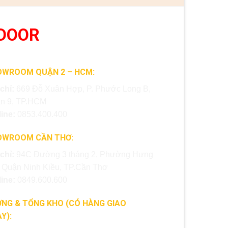
DOOR
OWROOM QUẬN 2 – HCM:
 chỉ:
669 Đỗ Xuân Hợp, P. Phước Long B,
n 9, TP.HCM
line:
0853.400.400
OWROOM CẦN THƠ:
 chỉ:
94C Đường 3 tháng 2, Phường Hưng
, Quận Ninh Kiều, TP.Cần Thơ
line:
0849.600.600
NG & TỔNG KHO (CÓ HÀNG GIAO
Y):