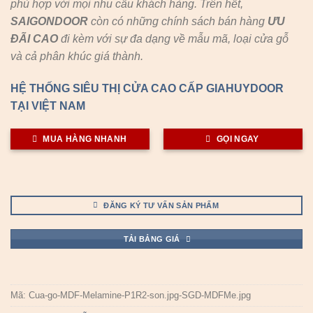
phù hợp với mọi nhu cầu khách hàng. Trên hết,
SAIGONDOOR
còn có những chính sách bán hàng
ƯU
ĐÃI
CAO
đi kèm với sự đa dạng về mẫu mã, loại cửa gỗ
và cả phân khúc giá thành.
HỆ THỐNG SIÊU THỊ CỬA CAO CẤP GIAHUYDOOR
TẠI VIỆT NAM
MUA HÀNG NHANH
GỌI NGAY
ĐĂNG KÝ TƯ VẤN SẢN PHẨM
TẢI BẢNG GIÁ
Mã:
Cua-go-MDF-Melamine-P1R2-son.jpg-SGD-MDFMe.jpg