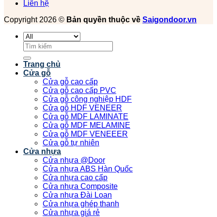
Liên hệ
Copyright 2026 ©
Bản quyền thuộc về
Saigondoor.vn
Tìm
kiếm:
Trang chủ
Cửa gỗ
Cửa gỗ cao cấp
Cửa gỗ cao cấp PVC
Cửa gỗ công nghiệp HDF
Cửa gỗ HDF VENEER
Cửa gỗ MDF LAMINATE
Cửa gỗ MDF MELAMINE
Cửa gỗ MDF VENEEER
Cửa gỗ tự nhiên
Cửa nhựa
Cửa nhựa @Door
Cửa nhựa ABS Hàn Quốc
Cửa nhựa cao cấp
Cửa nhựa Composite
Cửa nhựa Đài Loan
Cửa nhựa ghép thanh
Cửa nhựa giá rẻ