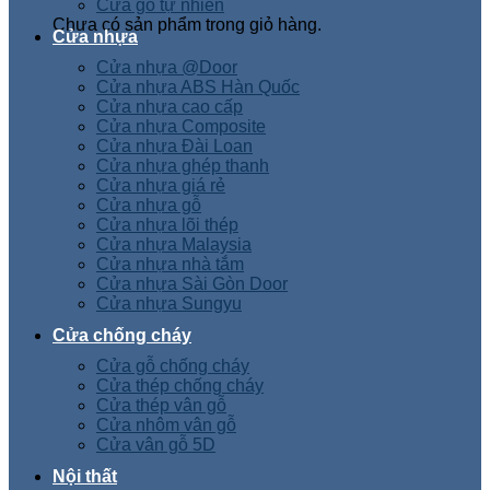
Cửa gỗ tự nhiên
Chưa có sản phẩm trong giỏ hàng.
Cửa nhựa
Cửa nhựa @Door
Cửa nhựa ABS Hàn Quốc
Cửa nhựa cao cấp
Cửa nhựa Composite
Cửa nhựa Đài Loan
Cửa nhựa ghép thanh
Cửa nhựa giá rẻ
Cửa nhựa gỗ
Cửa nhựa lõi thép
Cửa nhựa Malaysia
Cửa nhựa nhà tắm
Cửa nhựa Sài Gòn Door
Cửa nhựa Sungyu
Cửa chống cháy
Cửa gỗ chống cháy
Cửa thép chống cháy
Cửa thép vân gỗ
Cửa nhôm vân gỗ
Cửa vân gỗ 5D
Nội thất