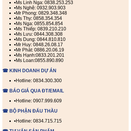
▪️Ms Linh Nga: 0838.253.253
▪️Ms Nghệ: 0932.903.903
▪️Mr Phong: 0829.348.348
▪️Ms Thy: 0858.354.354
▪️Ms Nga: 0855.854.854
▪️Ms Thiếp: 0839.210.210
▪️Ms Lưu: 0844.308.308
▪️Ms Dung: 0844.810.810
▪️Mr Huy: 0848.26.08.17
▪️Mr Phát: 0886.20.06.19
▪️Ms Hạnh:0833.201.201
▪️Ms Loan:0855.890.890
☎ KINH DOANH DỰ ÁN
▪️Hotline: 0834.300.300
☎ BÁO GIÁ QUA ĐT/EMAIL
▪️Hotline: 0907.999.609
☎ BỘ PHẬN ĐẤU THẦU
▪️Hotline: 0834.715.715