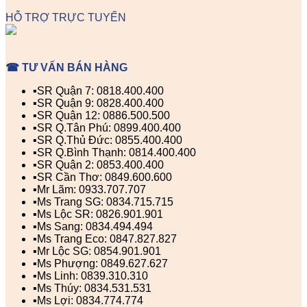
HỖ TRỢ TRỰC TUYẾN
☎ TƯ VẤN BÁN HÀNG
▪️SR Quận 7: 0818.400.400
▪️SR Quận 9: 0828.400.400
▪️SR Quận 12: 0886.500.500
▪️SR Q.Tân Phú: 0899.400.400
▪️SR Q.Thủ Đức: 0855.400.400
▪️SR Q.Bình Thạnh: 0814.400.400
▪️SR Quận 2: 0853.400.400
▪️SR Cần Thơ: 0849.600.600
▪️Mr Lãm: 0933.707.707
▪️Ms Trang SG: 0834.715.715
▪️Ms Lộc SR: 0826.901.901
▪️Ms Sang: 0834.494.494
▪️Ms Trang Eco: 0847.827.827
▪️Mr Lộc SG: 0854.901.901
▪️Ms Phượng: 0849.627.627
▪️Ms Linh: 0839.310.310
▪️Ms Thúy: 0834.531.531
▪️Ms Lợi: 0834.774.774