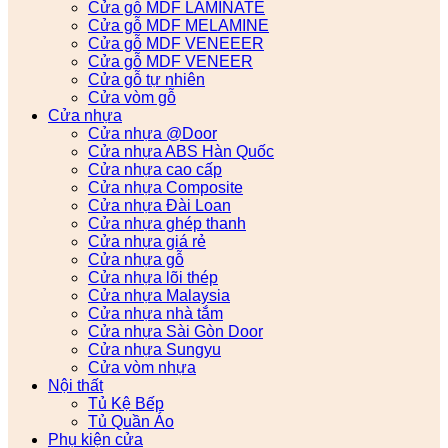
Cửa gỗ MDF LAMINATE
Cửa gỗ MDF MELAMINE
Cửa gỗ MDF VENEEER
Cửa gỗ MDF VENEER
Cửa gỗ tự nhiên
Cửa vòm gỗ
Cửa nhựa
Cửa nhựa @Door
Cửa nhựa ABS Hàn Quốc
Cửa nhựa cao cấp
Cửa nhựa Composite
Cửa nhựa Đài Loan
Cửa nhựa ghép thanh
Cửa nhựa giá rẻ
Cửa nhựa gỗ
Cửa nhựa lõi thép
Cửa nhựa Malaysia
Cửa nhựa nhà tắm
Cửa nhựa Sài Gòn Door
Cửa nhựa Sungyu
Cửa vòm nhựa
Nội thất
Tủ Kệ Bếp
Tủ Quần Áo
Phụ kiện cửa