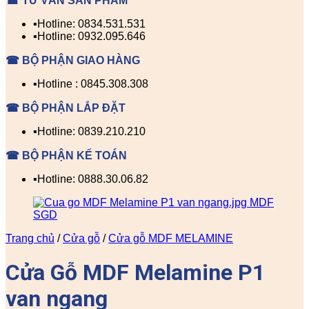
☎ TƯ VẤN SẢN PHẨM
▪️Hotline: 0834.531.531
▪️Hotline: 0932.095.646
☎ BỘ PHẬN GIAO HÀNG
▪️Hotline : 0845.308.308
☎ BỘ PHẬN LẮP ĐẶT
▪️Hotline: 0839.210.210
☎ BỘ PHẬN KẾ TOÁN
▪️Hotline: 0888.30.06.82
Trang chủ
/
Cửa gỗ
/
Cửa gỗ MDF MELAMINE
Cửa Gỗ MDF Melamine P1
van ngang