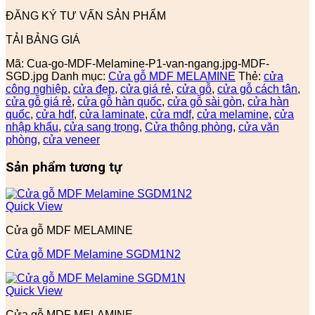
ĐĂNG KÝ TƯ VẤN SẢN PHẨM
TẢI BẢNG GIÁ
Mã:
Cua-go-MDF-Melamine-P1-van-ngang.jpg-MDF-
SGD.jpg
Danh mục:
Cửa gỗ MDF MELAMINE
Thẻ:
cửa
công nghiệp
,
cửa đẹp
,
cửa giá rẻ
,
cửa gỗ
,
cửa gỗ cách tân
,
cửa gỗ giá rẻ
,
cửa gỗ hàn quốc
,
cửa gỗ sài gòn
,
cửa hàn
quốc
,
cửa hdf
,
cửa laminate
,
cửa mdf
,
cửa melamine
,
cửa
nhập khẩu
,
cửa sang trọng
,
Cửa thông phòng
,
cửa văn
phòng
,
cửa veneer
Sản phẩm tương tự
Quick View
Cửa gỗ MDF MELAMINE
Cửa gỗ MDF Melamine SGDM1N2
Quick View
Cửa gỗ MDF MELAMINE