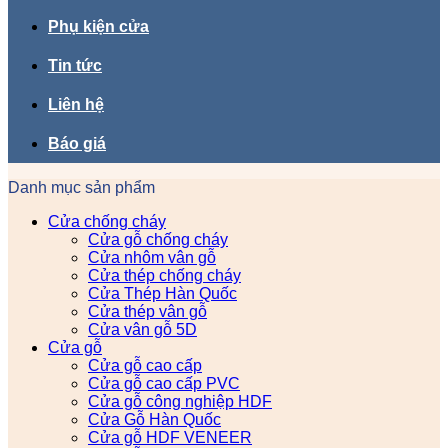
Phụ kiện cửa
Tin tức
Liên hệ
Báo giá
Danh mục sản phẩm
Cửa chống cháy
Cửa gỗ chống cháy
Cửa nhôm vân gỗ
Cửa thép chống cháy
Cửa Thép Hàn Quốc
Cửa thép vân gỗ
Cửa vân gỗ 5D
Cửa gỗ
Cửa gỗ cao cấp
Cửa gỗ cao cấp PVC
Cửa gỗ công nghiệp HDF
Cửa Gỗ Hàn Quốc
Cửa gỗ HDF VENEER