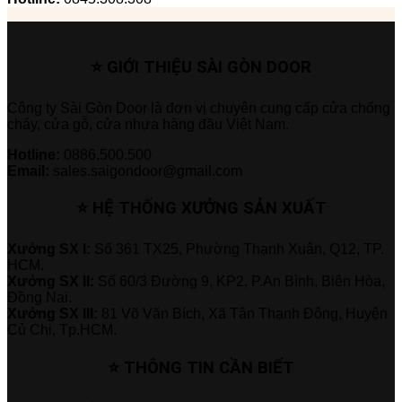
⭐ GIỚI THIỆU SÀI GÒN DOOR
Công ty Sài Gòn Door là đơn vị chuyên cung cấp cửa chống
cháy, cửa gỗ, cửa nhựa hàng đầu Việt Nam.
Hotline:
0886.500.500
Email:
sales.saigondoor@gmail.com
⭐ HỆ THỐNG XƯỞNG SẢN XUẤT
Xưởng SX I:
Số 361 TX25, Phường Thạnh Xuân, Q12, TP.
HCM.
Xưởng SX II:
Số 60/3 Đường 9, KP2, P.An Bình, Biên Hòa,
Đồng Nai.
Xưởng SX III:
81 Võ Văn Bích, Xã Tân Thạnh Đông, Huyện
Củ Chi, Tp.HCM.
⭐ THÔNG TIN CẦN BIẾT