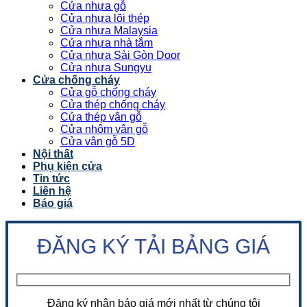
Cửa nhựa gỗ
Cửa nhựa lõi thép
Cửa nhựa Malaysia
Cửa nhựa nhà tắm
Cửa nhựa Sài Gòn Door
Cửa nhựa Sungyu
Cửa chống cháy
Cửa gỗ chống cháy
Cửa thép chống cháy
Cửa thép vân gỗ
Cửa nhôm vân gỗ
Cửa vân gỗ 5D
Nội thất
Phụ kiện cửa
Tin tức
Liên hệ
Báo giá
ĐĂNG KÝ TẢI BẢNG GIÁ
Đăng ký nhận báo giá mới nhất từ chúng tôi