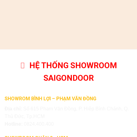
HỆ THỐNG SHOWROOM
SAIGONDOOR
SHOWROM BÌNH LỢI – PHẠM VĂN ĐỒNG
Địa chỉ:
Số 615 Phạm Văn Đồng, P. Hiệp Bình Chánh, Q.
Thủ Đức, Tp.HCM
Hotline:
0824.400.400