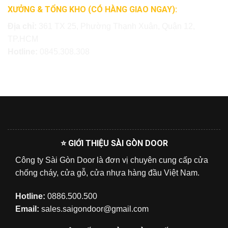
XƯỞNG & TỔNG KHO (CÓ HÀNG GIAO NGAY):
Địa chỉ:
361 TX 25, Phường Thạnh Xuân, Quận 12,
TP.HCM
Hotline:
0845.308.308
⭐ GIỚI THIỆU SÀI GÒN DOOR
Công ty Sài Gòn Door là đơn vị chuyên cung cấp cửa
chống cháy, cửa gỗ, cửa nhựa hàng đầu Việt Nam.
Hotline:
0886.500.500
Email:
sales.saigondoor@gmail.com