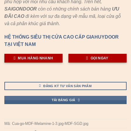
phù hợp với mọi nhu cầu khách hàng. Trên hết,
SAIGONDOOR
còn có những chính sách bán hàng
ƯU
ĐÃI
CAO
đi kèm với sự đa dạng về mẫu mã, loại cửa gỗ
và cả phân khúc giá thành.
HỆ THỐNG SIÊU THỊ CỬA CAO CẤP GIAHUYDOOR
TẠI VIỆT NAM
MUA HÀNG NHANH
GỌI NGAY
ĐĂNG KÝ TƯ VẤN SẢN PHẨM
TẢI BẢNG GIÁ
Mã:
Cua-go-MDF-Melamine-1-3.jpg-MDF-SGD.jpg