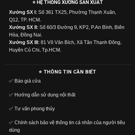
⭐ HỆ THỐNG XƯỞNG SẢN XUẤT
Xưởng SX I:
Số 361 TX25, Phường Thạnh Xuân,
Q12, TP. HCM.
Xưởng SX II:
Số 60/3 Đường 9, KP2, P.An Bình, Biên
Hòa, Đồng Nai.
Xưởng SX III:
81 Võ Văn Bích, Xã Tân Thạnh Đông,
Huyện Củ Chi, Tp.HCM.
⭐ THÔNG TIN CẦN BIẾT
✅
Báo giá cửa
✅
Hướng dẫn sử dụng nội thất
✅
Tư vấn phong thủy
✅
Chính sách bảo vệ thông tin cá nhân của người tiêu
dùng