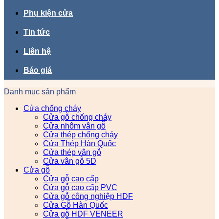
Phụ kiện cửa
Tin tức
Liên hệ
Báo giá
Danh mục sản phẩm
Cửa chống cháy
Cửa gỗ chống cháy
Cửa nhôm vân gỗ
Cửa thép chống cháy
Cửa Thép Hàn Quốc
Cửa thép vân gỗ
Cửa vân gỗ 5D
Cửa gỗ
Cửa gỗ cao cấp
Cửa gỗ cao cấp PVC
Cửa gỗ công nghiệp HDF
Cửa Gỗ Hàn Quốc
Cửa gỗ HDF VENEER