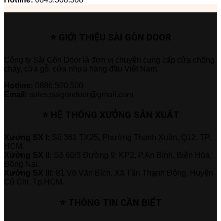
⭐ GIỚI THIỆU SÀI GÒN DOOR
Công ty Sài Gòn Door là đơn vị chuyên cung cấp cửa chống
cháy, cửa gỗ, cửa nhựa hàng đầu Việt Nam.
Hotline:
0886.500.500
Email:
sales.saigondoor@gmail.com
⭐ HỆ THỐNG XƯỞNG SẢN XUẤT
Xưởng SX I:
Số 361 TX25, Phường Thạnh Xuân, Q12, TP.
HCM.
Xưởng SX II:
Số 60/3 Đường 9, KP2, P.An Bình, Biên Hòa,
Đồng Nai.
Xưởng SX III:
81 Võ Văn Bích, Xã Tân Thạnh Đông, Huyện
Củ Chi, Tp.HCM.
⭐ THÔNG TIN CẦN BIẾT