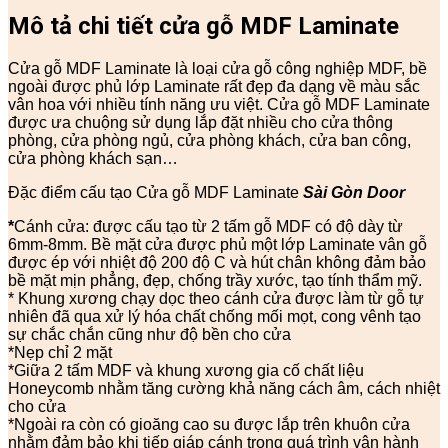
Mô tả chi tiết cửa gỗ
MDF Laminate
Cửa gỗ MDF Laminate là loại cửa gỗ công nghiệp MDF, bề
ngoài được phủ lớp Laminate rất đẹp đa dạng về màu sắc
vân hoa với nhiều tính năng ưu việt. Cửa gỗ MDF Laminate
được ưa chuộng sử dụng lắp đặt nhiều cho cửa thông
phòng, cửa phòng ngủ, cửa phòng khách, cửa ban công,
cửa phòng khách sạn…
Đặc điểm cấu tạo Cửa gỗ MDF Laminate
Sài Gòn Door
*
Cánh cửa: được cấu tạo từ 2 tấm gỗ MDF có độ dày từ
6mm-8mm. Bề mặt cửa được phủ một lớp Laminate vân gỗ
được ép với nhiệt độ 200 độ C và hút chân không đảm bảo
bề mặt mịn phẳng, đẹp, chống trầy xước, tạo tính thẩm mỹ.
* Khung xương chạy dọc theo cánh cửa được làm từ gỗ tự
nhiên đã qua xử lý hóa chất chống mối mọt, cong vênh tạo
sự chắc chắn cũng như độ bền cho cửa
*Nẹp chỉ 2 mặt
*Giữa 2 tấm MDF và khung xương gia cố chất liệu
Honeycomb nhằm tăng cường khả năng cách âm, cách nhiệt
cho cửa
*Ngoài ra còn có gioăng cao su được lắp trên khuôn cửa
nhằm đảm bảo khi tiếp giáp cánh trong quá trình vận hành