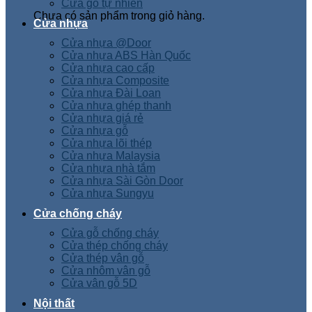
Cửa gỗ tự nhiên
Chưa có sản phẩm trong giỏ hàng.
Cửa nhựa
Cửa nhựa @Door
Cửa nhựa ABS Hàn Quốc
Cửa nhựa cao cấp
Cửa nhựa Composite
Cửa nhựa Đài Loan
Cửa nhựa ghép thanh
Cửa nhựa giá rẻ
Cửa nhựa gỗ
Cửa nhựa lõi thép
Cửa nhựa Malaysia
Cửa nhựa nhà tắm
Cửa nhựa Sài Gòn Door
Cửa nhựa Sungyu
Cửa chống cháy
Cửa gỗ chống cháy
Cửa thép chống cháy
Cửa thép vân gỗ
Cửa nhôm vân gỗ
Cửa vân gỗ 5D
Nội thất