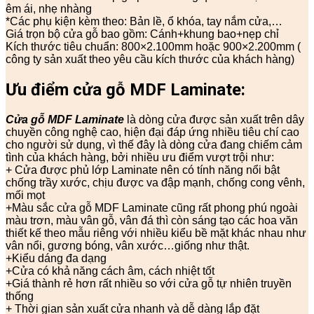
êm ái, nhẹ nhàng
*Các phụ kiện kèm theo: Bản lề, ổ khóa, tay nắm cửa,…
Giá trọn bộ cửa gỗ bao gồm: Cánh+khung bao+nẹp chỉ
Kích thước tiêu chuẩn: 800×2.100mm hoặc 900×2.200mm (
công ty sản xuất theo yêu cầu kích thước của khách hàng)
Ưu điểm cửa gỗ
MDF Laminate:
Cửa gỗ MDF Laminate
là dòng cửa được sản xuất trên dây
chuyền công nghệ cao, hiện đại đáp ứng nhiều tiêu chí cao
cho người sử dụng, vì thế đây là dòng cửa đang chiếm cảm
tình của khách hàng, bởi nhiều ưu điểm vượt trội như:
+ Cửa được phủ lớp Laminate nên có tính năng nổi bật
chống trầy xước, chịu được va đập mạnh, chống cong vênh,
mối mọt
+Màu sắc cửa gỗ MDF Laminate cũng rất phong phú ngoài
màu trơn, màu vân gỗ, vân đá thì còn sáng tạo các hoa văn
thiết kế theo mẫu riêng với nhiều kiểu bề mặt khác nhau như
vân nổi, gương bóng, vân xước…giống như thật.
+Kiểu dáng đa dạng
+Cửa có khả năng cách âm, cách nhiệt tốt
+Giá thành rẻ hơn rất nhiều so với cửa gỗ tự nhiên truyền
thống
+ Thời gian sản xuất cửa nhanh và dễ dàng lắp đặt