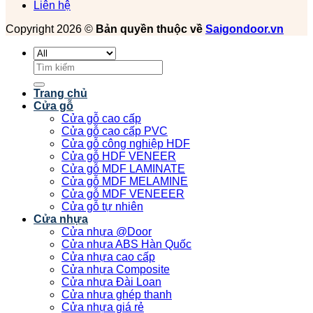
Liên hệ
Copyright 2026 ©
Bản quyền thuộc về
Saigondoor.vn
Tìm
kiếm:
Trang chủ
Cửa gỗ
Cửa gỗ cao cấp
Cửa gỗ cao cấp PVC
Cửa gỗ công nghiệp HDF
Cửa gỗ HDF VENEER
Cửa gỗ MDF LAMINATE
Cửa gỗ MDF MELAMINE
Cửa gỗ MDF VENEEER
Cửa gỗ tự nhiên
Cửa nhựa
Cửa nhựa @Door
Cửa nhựa ABS Hàn Quốc
Cửa nhựa cao cấp
Cửa nhựa Composite
Cửa nhựa Đài Loan
Cửa nhựa ghép thanh
Cửa nhựa giá rẻ