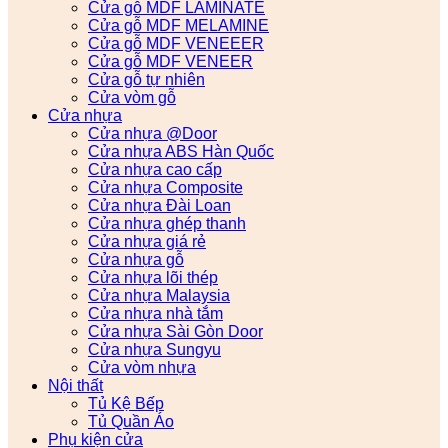
Cửa gỗ MDF LAMINATE
Cửa gỗ MDF MELAMINE
Cửa gỗ MDF VENEEER
Cửa gỗ MDF VENEER
Cửa gỗ tự nhiên
Cửa vòm gỗ
Cửa nhựa
Cửa nhựa @Door
Cửa nhựa ABS Hàn Quốc
Cửa nhựa cao cấp
Cửa nhựa Composite
Cửa nhựa Đài Loan
Cửa nhựa ghép thanh
Cửa nhựa giá rẻ
Cửa nhựa gỗ
Cửa nhựa lõi thép
Cửa nhựa Malaysia
Cửa nhựa nhà tắm
Cửa nhựa Sài Gòn Door
Cửa nhựa Sungyu
Cửa vòm nhựa
Nội thất
Tủ Kệ Bếp
Tủ Quần Áo
Phụ kiện cửa