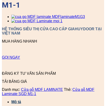
M1-1
HỆ THỐNG SIÊU THỊ CỬA CAO CẤP GIAHUYDOOR TẠI
VIỆT NAM
MUA HÀNG NHANH
GỌI NGAY
ĐĂNG KÝ TƯ VẤN SẢN PHẨM
TẢI BẢNG GIÁ
Danh mục:
Cửa gỗ MDF LAMINATE
Thẻ:
Cửa gỗ MDF
Laminate SGD M1-1
Mô tả