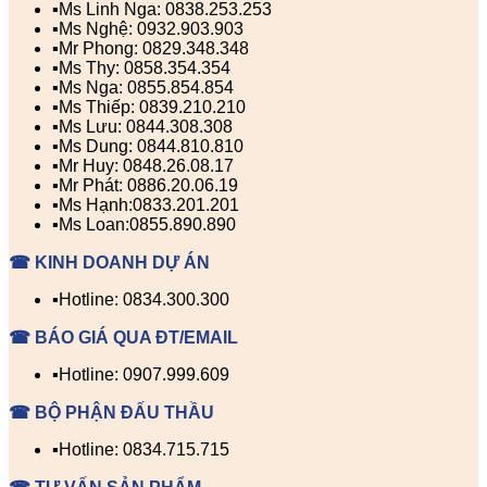
▪️Ms Linh Nga: 0838.253.253
▪️Ms Nghệ: 0932.903.903
▪️Mr Phong: 0829.348.348
▪️Ms Thy: 0858.354.354
▪️Ms Nga: 0855.854.854
▪️Ms Thiếp: 0839.210.210
▪️Ms Lưu: 0844.308.308
▪️Ms Dung: 0844.810.810
▪️Mr Huy: 0848.26.08.17
▪️Mr Phát: 0886.20.06.19
▪️Ms Hạnh:0833.201.201
▪️Ms Loan:0855.890.890
☎ KINH DOANH DỰ ÁN
▪️Hotline: 0834.300.300
☎ BÁO GIÁ QUA ĐT/EMAIL
▪️Hotline: 0907.999.609
☎ BỘ PHẬN ĐẤU THẦU
▪️Hotline: 0834.715.715