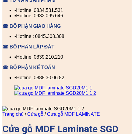
☎ TƯ VẤN SẢN PHẨM
▪️Hotline: 0834.531.531
▪️Hotline: 0932.095.646
☎ BỘ PHẬN GIAO HÀNG
▪️Hotline : 0845.308.308
☎ BỘ PHẬN LẮP ĐẶT
▪️Hotline: 0839.210.210
☎ BỘ PHẬN KẾ TOÁN
▪️Hotline: 0888.30.06.82
Trang chủ
/
Cửa gỗ
/
Cửa gỗ MDF LAMINATE
Cửa gỗ MDF Laminate SGD