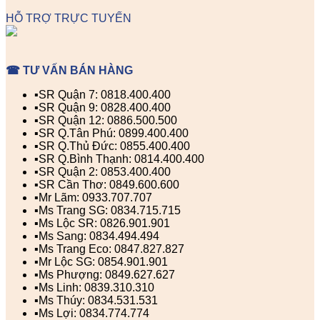
HỖ TRỢ TRỰC TUYẾN
☎ TƯ VẤN BÁN HÀNG
▪️SR Quận 7: 0818.400.400
▪️SR Quận 9: 0828.400.400
▪️SR Quận 12: 0886.500.500
▪️SR Q.Tân Phú: 0899.400.400
▪️SR Q.Thủ Đức: 0855.400.400
▪️SR Q.Bình Thạnh: 0814.400.400
▪️SR Quận 2: 0853.400.400
▪️SR Cần Thơ: 0849.600.600
▪️Mr Lãm: 0933.707.707
▪️Ms Trang SG: 0834.715.715
▪️Ms Lộc SR: 0826.901.901
▪️Ms Sang: 0834.494.494
▪️Ms Trang Eco: 0847.827.827
▪️Mr Lộc SG: 0854.901.901
▪️Ms Phượng: 0849.627.627
▪️Ms Linh: 0839.310.310
▪️Ms Thúy: 0834.531.531
▪️Ms Lợi: 0834.774.774