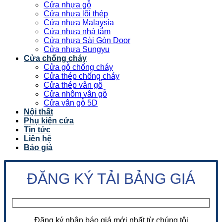
Cửa nhựa gỗ
Cửa nhựa lõi thép
Cửa nhựa Malaysia
Cửa nhựa nhà tắm
Cửa nhựa Sài Gòn Door
Cửa nhựa Sungyu
Cửa chống cháy
Cửa gỗ chống cháy
Cửa thép chống cháy
Cửa thép vân gỗ
Cửa nhôm vân gỗ
Cửa vân gỗ 5D
Nội thất
Phụ kiện cửa
Tin tức
Liên hệ
Báo giá
ĐĂNG KÝ TẢI BẢNG GIÁ
Đăng ký nhận báo giá mới nhất từ chúng tôi