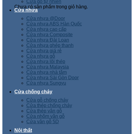
Cửa gỗ tự nhiên
Chưa có sản phẩm trong giỏ hàng.
Cửa nhựa
Cửa nhựa @Door
Cửa nhựa ABS Hàn Quốc
Cửa nhựa cao cấp
Cửa nhựa Composite
Cửa nhựa Đài Loan
Cửa nhựa ghép thanh
Cửa nhựa giá rẻ
Cửa nhựa gỗ
Cửa nhựa lõi thép
Cửa nhựa Malaysia
Cửa nhựa nhà tắm
Cửa nhựa Sài Gòn Door
Cửa nhựa Sungyu
Cửa chống cháy
Cửa gỗ chống cháy
Cửa thép chống cháy
Cửa thép vân gỗ
Cửa nhôm vân gỗ
Cửa vân gỗ 5D
Nội thất