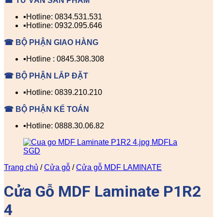
☎ TƯ VẤN SẢN PHẨM
▪️Hotline: 0834.531.531
▪️Hotline: 0932.095.646
☎ BỘ PHẬN GIAO HÀNG
▪️Hotline : 0845.308.308
☎ BỘ PHẬN LẮP ĐẶT
▪️Hotline: 0839.210.210
☎ BỘ PHẬN KẾ TOÁN
▪️Hotline: 0888.30.06.82
Trang chủ
/
Cửa gỗ
/
Cửa gỗ MDF LAMINATE
Cửa Gỗ MDF Laminate P1R2
4