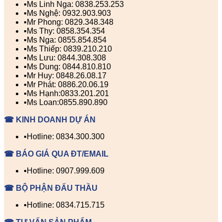
▪️Ms Linh Nga: 0838.253.253
▪️Ms Nghệ: 0932.903.903
▪️Mr Phong: 0829.348.348
▪️Ms Thy: 0858.354.354
▪️Ms Nga: 0855.854.854
▪️Ms Thiếp: 0839.210.210
▪️Ms Lưu: 0844.308.308
▪️Ms Dung: 0844.810.810
▪️Mr Huy: 0848.26.08.17
▪️Mr Phát: 0886.20.06.19
▪️Ms Hạnh:0833.201.201
▪️Ms Loan:0855.890.890
☎ KINH DOANH DỰ ÁN
▪️Hotline: 0834.300.300
☎ BÁO GIÁ QUA ĐT/EMAIL
▪️Hotline: 0907.999.609
☎ BỘ PHẬN ĐẤU THẦU
▪️Hotline: 0834.715.715