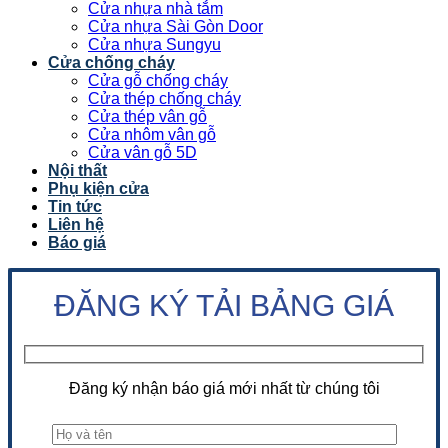
Cửa nhựa nhà tắm
Cửa nhựa Sài Gòn Door
Cửa nhựa Sungyu
Cửa chống cháy
Cửa gỗ chống cháy
Cửa thép chống cháy
Cửa thép vân gỗ
Cửa nhôm vân gỗ
Cửa vân gỗ 5D
Nội thất
Phụ kiện cửa
Tin tức
Liên hệ
Báo giá
ĐĂNG KÝ TẢI BẢNG GIÁ
Đăng ký nhận báo giá mới nhất từ chúng tôi