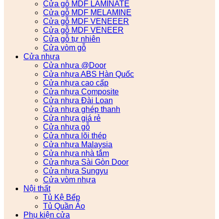
Cửa gỗ MDF LAMINATE
Cửa gỗ MDF MELAMINE
Cửa gỗ MDF VENEEER
Cửa gỗ MDF VENEER
Cửa gỗ tự nhiên
Cửa vòm gỗ
Cửa nhựa
Cửa nhựa @Door
Cửa nhựa ABS Hàn Quốc
Cửa nhựa cao cấp
Cửa nhựa Composite
Cửa nhựa Đài Loan
Cửa nhựa ghép thanh
Cửa nhựa giá rẻ
Cửa nhựa gỗ
Cửa nhựa lõi thép
Cửa nhựa Malaysia
Cửa nhựa nhà tắm
Cửa nhựa Sài Gòn Door
Cửa nhựa Sungyu
Cửa vòm nhựa
Nội thất
Tủ Kệ Bếp
Tủ Quần Áo
Phụ kiện cửa