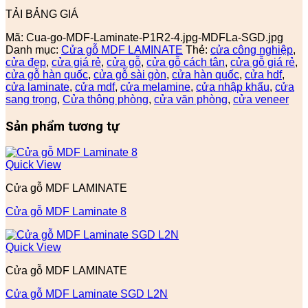
TẢI BẢNG GIÁ
Mã:
Cua-go-MDF-Laminate-P1R2-4.jpg-MDFLa-SGD.jpg
Danh mục:
Cửa gỗ MDF LAMINATE
Thẻ:
cửa công nghiệp
,
cửa đẹp
,
cửa giá rẻ
,
cửa gỗ
,
cửa gỗ cách tân
,
cửa gỗ giá rẻ
,
cửa gỗ hàn quốc
,
cửa gỗ sài gòn
,
cửa hàn quốc
,
cửa hdf
,
cửa laminate
,
cửa mdf
,
cửa melamine
,
cửa nhập khẩu
,
cửa
sang trọng
,
Cửa thông phòng
,
cửa văn phòng
,
cửa veneer
Sản phẩm tương tự
Quick View
Cửa gỗ MDF LAMINATE
Cửa gỗ MDF Laminate 8
Quick View
Cửa gỗ MDF LAMINATE
Cửa gỗ MDF Laminate SGD L2N