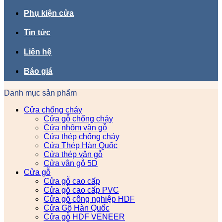
Phụ kiện cửa
Tin tức
Liên hệ
Báo giá
Danh mục sản phẩm
Cửa chống cháy
Cửa gỗ chống cháy
Cửa nhôm vân gỗ
Cửa thép chống cháy
Cửa Thép Hàn Quốc
Cửa thép vân gỗ
Cửa vân gỗ 5D
Cửa gỗ
Cửa gỗ cao cấp
Cửa gỗ cao cấp PVC
Cửa gỗ công nghiệp HDF
Cửa Gỗ Hàn Quốc
Cửa gỗ HDF VENEER