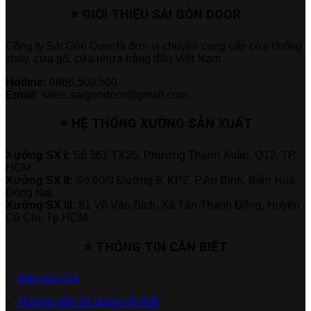
⭐ GIỚI THIỆU SÀI GÒN DOOR
Công ty Sài Gòn Door là đơn vị chuyên cung cấp cửa chống
cháy, cửa gỗ, cửa nhựa hàng đầu Việt Nam.
Hotline:
0886.500.500
Email:
sales.saigondoor@gmail.com
⭐ HỆ THỐNG XƯỞNG SẢN XUẤT
Xưởng SX I:
Số 361 TX25, Phường Thạnh Xuân, Q12, TP.
HCM.
Xưởng SX II:
Số 60/3 Đường 9, KP2, P.An Bình, Biên Hòa,
Đồng Nai.
Xưởng SX III:
81 Võ Văn Bích, Xã Tân Thạnh Đông, Huyện
Củ Chi, Tp.HCM.
⭐ THÔNG TIN CẦN BIẾT
✅
Báo giá cửa
✅
Hướng dẫn sử dụng nội thất