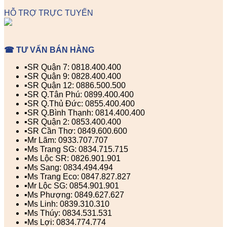
HỖ TRỢ TRỰC TUYẾN
☎ TƯ VẤN BÁN HÀNG
▪️SR Quận 7: 0818.400.400
▪️SR Quận 9: 0828.400.400
▪️SR Quận 12: 0886.500.500
▪️SR Q.Tân Phú: 0899.400.400
▪️SR Q.Thủ Đức: 0855.400.400
▪️SR Q.Bình Thạnh: 0814.400.400
▪️SR Quận 2: 0853.400.400
▪️SR Cần Thơ: 0849.600.600
▪️Mr Lãm: 0933.707.707
▪️Ms Trang SG: 0834.715.715
▪️Ms Lộc SR: 0826.901.901
▪️Ms Sang: 0834.494.494
▪️Ms Trang Eco: 0847.827.827
▪️Mr Lộc SG: 0854.901.901
▪️Ms Phượng: 0849.627.627
▪️Ms Linh: 0839.310.310
▪️Ms Thúy: 0834.531.531
▪️Ms Lợi: 0834.774.774