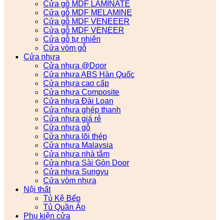
Cửa gỗ MDF LAMINATE
Cửa gỗ MDF MELAMINE
Cửa gỗ MDF VENEEER
Cửa gỗ MDF VENEER
Cửa gỗ tự nhiên
Cửa vòm gỗ
Cửa nhựa
Cửa nhựa @Door
Cửa nhựa ABS Hàn Quốc
Cửa nhựa cao cấp
Cửa nhựa Composite
Cửa nhựa Đài Loan
Cửa nhựa ghép thanh
Cửa nhựa giá rẻ
Cửa nhựa gỗ
Cửa nhựa lõi thép
Cửa nhựa Malaysia
Cửa nhựa nhà tắm
Cửa nhựa Sài Gòn Door
Cửa nhựa Sungyu
Cửa vòm nhựa
Nội thất
Tủ Kệ Bếp
Tủ Quần Áo
Phụ kiện cửa