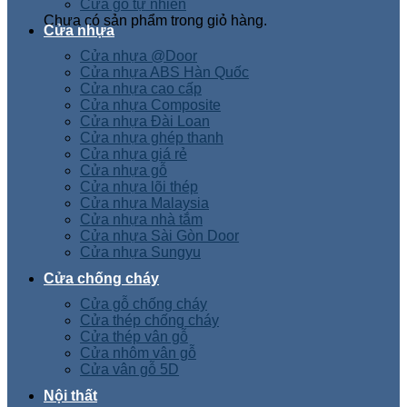
Cửa gỗ tự nhiên
Chưa có sản phẩm trong giỏ hàng.
Cửa nhựa
Cửa nhựa @Door
Cửa nhựa ABS Hàn Quốc
Cửa nhựa cao cấp
Cửa nhựa Composite
Cửa nhựa Đài Loan
Cửa nhựa ghép thanh
Cửa nhựa giá rẻ
Cửa nhựa gỗ
Cửa nhựa lõi thép
Cửa nhựa Malaysia
Cửa nhựa nhà tắm
Cửa nhựa Sài Gòn Door
Cửa nhựa Sungyu
Cửa chống cháy
Cửa gỗ chống cháy
Cửa thép chống cháy
Cửa thép vân gỗ
Cửa nhôm vân gỗ
Cửa vân gỗ 5D
Nội thất