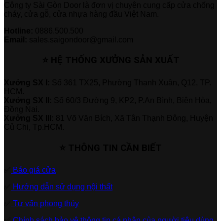
Công ty Sài Gòn Door là đơn vị chuyên cung cấp cửa chống
cháy, cửa gỗ, cửa nhựa hàng đầu Việt Nam.
Hotline:
0886.500.500
Email:
sales.saigondoor@gmail.com
⭐ HỆ THỐNG XƯỞNG SẢN XUẤT
Xưởng SX I:
Số 361 TX25, Phường Thạnh Xuân, Q12, TP.
HCM.
Xưởng SX II:
Số 60/3 Đường 9, KP2, P.An Bình, Biên Hòa,
Đồng Nai.
Xưởng SX III:
81 Võ Văn Bích, Xã Tân Thạnh Đông, Huyện
Củ Chi, Tp.HCM.
⭐ THÔNG TIN CẦN BIẾT
✅
Báo giá cửa
✅
Hướng dẫn sử dụng nội thất
✅
Tư vấn phong thủy
✅
Chính sách bảo vệ thông tin cá nhân của người tiêu dùng