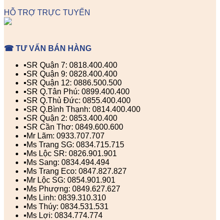
HỖ TRỢ TRỰC TUYẾN
☎ TƯ VẤN BÁN HÀNG
▪️SR Quận 7: 0818.400.400
▪️SR Quận 9: 0828.400.400
▪️SR Quận 12: 0886.500.500
▪️SR Q.Tân Phú: 0899.400.400
▪️SR Q.Thủ Đức: 0855.400.400
▪️SR Q.Bình Thạnh: 0814.400.400
▪️SR Quận 2: 0853.400.400
▪️SR Cần Thơ: 0849.600.600
▪️Mr Lãm: 0933.707.707
▪️Ms Trang SG: 0834.715.715
▪️Ms Lộc SR: 0826.901.901
▪️Ms Sang: 0834.494.494
▪️Ms Trang Eco: 0847.827.827
▪️Mr Lộc SG: 0854.901.901
▪️Ms Phượng: 0849.627.627
▪️Ms Linh: 0839.310.310
▪️Ms Thúy: 0834.531.531
▪️Ms Lợi: 0834.774.774