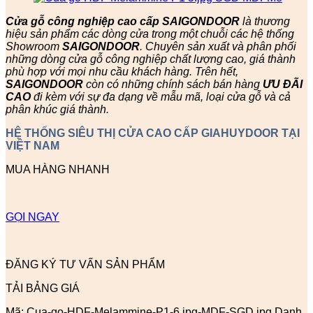
Cửa gỗ công nghiệp cao cấp SAIGONDOOR
là thương
hiệu sản phẩm các dòng cửa trong một chuỗi các hệ thống
Showroom
SAIGONDOOR
. Chuyên sản xuất và phân phối
những dòng cửa gỗ công nghiệp chất lượng cao, giá thành
phù hợp với mọi nhu cầu khách hàng. Trên hết,
SAIGONDOOR
còn có những chính sách bán hàng
ƯU ĐÃI
CAO
đi kèm với sự đa dạng về mẫu mã, loại cửa gỗ và cả
phân khúc giá thành.
HỆ THỐNG SIÊU THỊ CỬA CAO CẤP GIAHUYDOOR TẠI
VIỆT NAM
MUA HÀNG NHANH
GỌI NGAY
ĐĂNG KÝ TƯ VẤN SẢN PHẨM
TẢI BẢNG GIÁ
Mã:
Cua-go-HDF-Melammine-P1-6.jpg-MDF-SGD.jpg
Danh