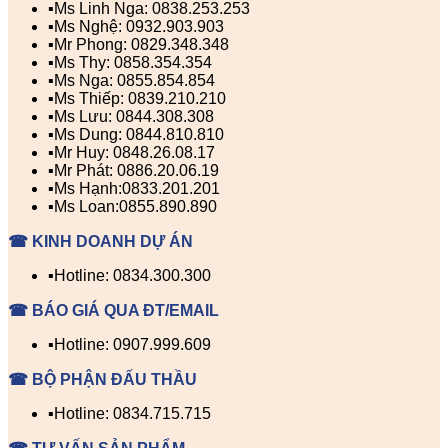
▪️Ms Linh Nga: 0838.253.253
▪️Ms Nghệ: 0932.903.903
▪️Mr Phong: 0829.348.348
▪️Ms Thy: 0858.354.354
▪️Ms Nga: 0855.854.854
▪️Ms Thiếp: 0839.210.210
▪️Ms Lưu: 0844.308.308
▪️Ms Dung: 0844.810.810
▪️Mr Huy: 0848.26.08.17
▪️Mr Phát: 0886.20.06.19
▪️Ms Hạnh:0833.201.201
▪️Ms Loan:0855.890.890
☎ KINH DOANH DỰ ÁN
▪️Hotline: 0834.300.300
☎ BÁO GIÁ QUA ĐT/EMAIL
▪️Hotline: 0907.999.609
☎ BỘ PHẬN ĐẤU THẦU
▪️Hotline: 0834.715.715