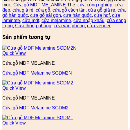
mục:
Cửa gỗ MDF MELAMINE
Thẻ:
cửa công nghiệp
,
cửa
đẹp
,
cửa giá rẻ
,
cửa gỗ
,
cửa gỗ cách tân
,
cửa gỗ giá rẻ
,
cửa
gỗ hàn quốc
,
cửa gỗ sài gòn
,
cửa hàn quốc
,
cửa hdf
,
cửa
laminate
,
cửa mdf
,
cửa melamine
,
cửa nhập khẩu
,
cửa sang
trọng
,
Cửa thông phòng
,
cửa văn phòng
,
cửa veneer
Sản phẩm tương tự
Quick View
Cửa gỗ MDF MELAMINE
Cửa gỗ MDF Melamine SGDM2N
Quick View
Cửa gỗ MDF MELAMINE
Cửa gỗ MDF Melamine SGDM2
Quick View