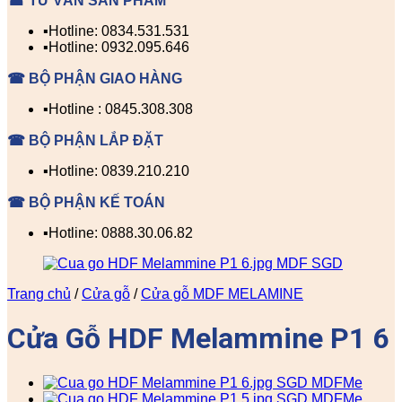
☎ TƯ VẤN SẢN PHẨM
▪️Hotline: 0834.531.531
▪️Hotline: 0932.095.646
☎ BỘ PHẬN GIAO HÀNG
▪️Hotline : 0845.308.308
☎ BỘ PHẬN LẮP ĐẶT
▪️Hotline: 0839.210.210
☎ BỘ PHẬN KẾ TOÁN
▪️Hotline: 0888.30.06.82
Trang chủ
/
Cửa gỗ
/
Cửa gỗ MDF MELAMINE
Cửa Gỗ HDF Melammine P1 6