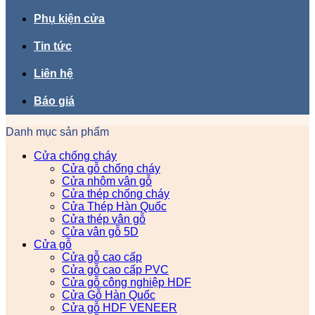
Phụ kiện cửa
Tin tức
Liên hệ
Báo giá
Danh mục sản phẩm
Cửa chống cháy
Cửa gỗ chống cháy
Cửa nhôm vân gỗ
Cửa thép chống cháy
Cửa Thép Hàn Quốc
Cửa thép vân gỗ
Cửa vân gỗ 5D
Cửa gỗ
Cửa gỗ cao cấp
Cửa gỗ cao cấp PVC
Cửa gỗ công nghiệp HDF
Cửa Gỗ Hàn Quốc
Cửa gỗ HDF VENEER