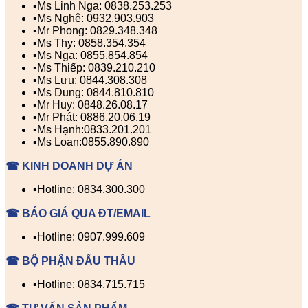
▪️Ms Linh Nga: 0838.253.253
▪️Ms Nghệ: 0932.903.903
▪️Mr Phong: 0829.348.348
▪️Ms Thy: 0858.354.354
▪️Ms Nga: 0855.854.854
▪️Ms Thiếp: 0839.210.210
▪️Ms Lưu: 0844.308.308
▪️Ms Dung: 0844.810.810
▪️Mr Huy: 0848.26.08.17
▪️Mr Phát: 0886.20.06.19
▪️Ms Hạnh:0833.201.201
▪️Ms Loan:0855.890.890
☎ KINH DOANH DỰ ÁN
▪️Hotline: 0834.300.300
☎ BÁO GIÁ QUA ĐT/EMAIL
▪️Hotline: 0907.999.609
☎ BỘ PHẬN ĐẤU THẦU
▪️Hotline: 0834.715.715