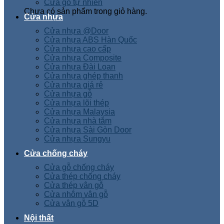
Cửa gỗ tự nhiên
Chưa có sản phẩm trong giỏ hàng.
Cửa nhựa
Cửa nhựa @Door
Cửa nhựa ABS Hàn Quốc
Cửa nhựa cao cấp
Cửa nhựa Composite
Cửa nhựa Đài Loan
Cửa nhựa ghép thanh
Cửa nhựa giá rẻ
Cửa nhựa gỗ
Cửa nhựa lõi thép
Cửa nhựa Malaysia
Cửa nhựa nhà tắm
Cửa nhựa Sài Gòn Door
Cửa nhựa Sungyu
Cửa chống cháy
Cửa gỗ chống cháy
Cửa thép chống cháy
Cửa thép vân gỗ
Cửa nhôm vân gỗ
Cửa vân gỗ 5D
Nội thất