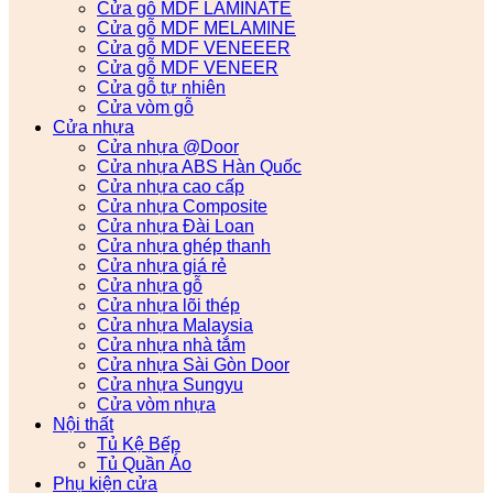
Cửa gỗ MDF LAMINATE
Cửa gỗ MDF MELAMINE
Cửa gỗ MDF VENEEER
Cửa gỗ MDF VENEER
Cửa gỗ tự nhiên
Cửa vòm gỗ
Cửa nhựa
Cửa nhựa @Door
Cửa nhựa ABS Hàn Quốc
Cửa nhựa cao cấp
Cửa nhựa Composite
Cửa nhựa Đài Loan
Cửa nhựa ghép thanh
Cửa nhựa giá rẻ
Cửa nhựa gỗ
Cửa nhựa lõi thép
Cửa nhựa Malaysia
Cửa nhựa nhà tắm
Cửa nhựa Sài Gòn Door
Cửa nhựa Sungyu
Cửa vòm nhựa
Nội thất
Tủ Kệ Bếp
Tủ Quần Áo
Phụ kiện cửa