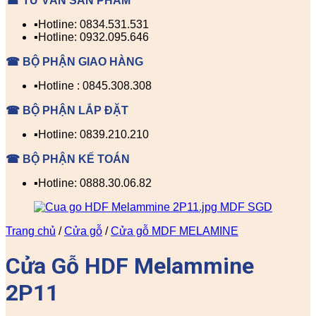
☎ TƯ VẤN SẢN PHẨM
▪️Hotline: 0834.531.531
▪️Hotline: 0932.095.646
☎ BỘ PHẬN GIAO HÀNG
▪️Hotline : 0845.308.308
☎ BỘ PHẬN LẮP ĐẶT
▪️Hotline: 0839.210.210
☎ BỘ PHẬN KẾ TOÁN
▪️Hotline: 0888.30.06.82
Trang chủ
/
Cửa gỗ
/
Cửa gỗ MDF MELAMINE
Cửa Gỗ HDF Melammine
2P11