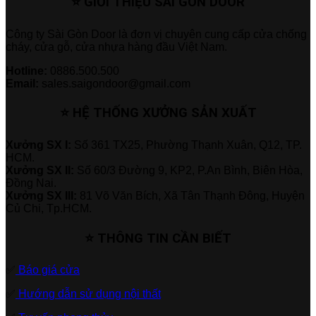
⭐ GIỚI THIỆU SÀI GÒN DOOR
Công ty Sài Gòn Door là đơn vị chuyên cung cấp cửa chống
cháy, cửa gỗ, cửa nhựa hàng đầu Việt Nam.
Hotline:
0886.500.500
Email:
sales.saigondoor@gmail.com
⭐ HỆ THỐNG XƯỞNG SẢN XUẤT
Xưởng SX I:
Số 361 TX25, Phường Thạnh Xuân, Q12, TP.
HCM.
Xưởng SX II:
Số 60/3 Đường 9, KP2, P.An Bình, Biên Hòa,
Đồng Nai.
Xưởng SX III:
81 Võ Văn Bích, Xã Tân Thạnh Đông, Huyện
Củ Chi, Tp.HCM.
⭐ THÔNG TIN CẦN BIẾT
✅
Báo giá cửa
✅
Hướng dẫn sử dụng nội thất