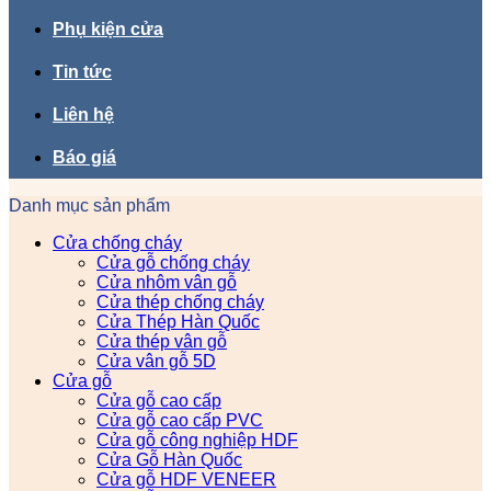
Phụ kiện cửa
Tin tức
Liên hệ
Báo giá
Danh mục sản phẩm
Cửa chống cháy
Cửa gỗ chống cháy
Cửa nhôm vân gỗ
Cửa thép chống cháy
Cửa Thép Hàn Quốc
Cửa thép vân gỗ
Cửa vân gỗ 5D
Cửa gỗ
Cửa gỗ cao cấp
Cửa gỗ cao cấp PVC
Cửa gỗ công nghiệp HDF
Cửa Gỗ Hàn Quốc
Cửa gỗ HDF VENEER