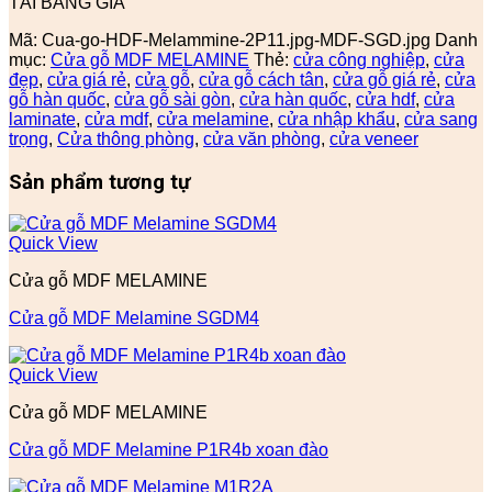
TẢI BẢNG GIÁ
Mã:
Cua-go-HDF-Melammine-2P11.jpg-MDF-SGD.jpg
Danh
mục:
Cửa gỗ MDF MELAMINE
Thẻ:
cửa công nghiệp
,
cửa
đẹp
,
cửa giá rẻ
,
cửa gỗ
,
cửa gỗ cách tân
,
cửa gỗ giá rẻ
,
cửa
gỗ hàn quốc
,
cửa gỗ sài gòn
,
cửa hàn quốc
,
cửa hdf
,
cửa
laminate
,
cửa mdf
,
cửa melamine
,
cửa nhập khẩu
,
cửa sang
trọng
,
Cửa thông phòng
,
cửa văn phòng
,
cửa veneer
Sản phẩm tương tự
Quick View
Cửa gỗ MDF MELAMINE
Cửa gỗ MDF Melamine SGDM4
Quick View
Cửa gỗ MDF MELAMINE
Cửa gỗ MDF Melamine P1R4b xoan đào