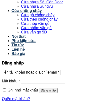
Cửa nhựa Sài Gòn Door
Cửa nhựa Sungyu
Cửa chống cháy
Cửa gỗ chống cháy
Cửa thép chống cháy
Cửa thép vân gỗ
Cửa nhôm vân gỗ
Cửa vân gỗ 5D
Nội thất
Phụ kiện cửa
Tin tức
Liên hệ
Báo giá
Đăng nhập
Tên tài khoản hoặc địa chỉ email
*
Mật khẩu
*
Ghi nhớ mật khẩu
Đăng nhập
Quên mật khẩu?