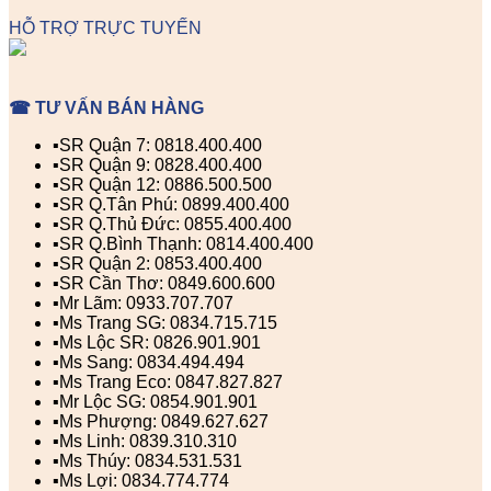
HỖ TRỢ TRỰC TUYẾN
☎ TƯ VẤN BÁN HÀNG
▪️SR Quận 7: 0818.400.400
▪️SR Quận 9: 0828.400.400
▪️SR Quận 12: 0886.500.500
▪️SR Q.Tân Phú: 0899.400.400
▪️SR Q.Thủ Đức: 0855.400.400
▪️SR Q.Bình Thạnh: 0814.400.400
▪️SR Quận 2: 0853.400.400
▪️SR Cần Thơ: 0849.600.600
▪️Mr Lãm: 0933.707.707
▪️Ms Trang SG: 0834.715.715
▪️Ms Lộc SR: 0826.901.901
▪️Ms Sang: 0834.494.494
▪️Ms Trang Eco: 0847.827.827
▪️Mr Lộc SG: 0854.901.901
▪️Ms Phượng: 0849.627.627
▪️Ms Linh: 0839.310.310
▪️Ms Thúy: 0834.531.531
▪️Ms Lợi: 0834.774.774