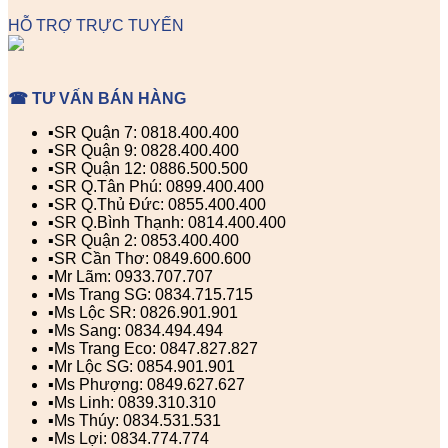
HỖ TRỢ TRỰC TUYẾN
☎ TƯ VẤN BÁN HÀNG
▪️SR Quận 7: 0818.400.400
▪️SR Quận 9: 0828.400.400
▪️SR Quận 12: 0886.500.500
▪️SR Q.Tân Phú: 0899.400.400
▪️SR Q.Thủ Đức: 0855.400.400
▪️SR Q.Bình Thạnh: 0814.400.400
▪️SR Quận 2: 0853.400.400
▪️SR Cần Thơ: 0849.600.600
▪️Mr Lãm: 0933.707.707
▪️Ms Trang SG: 0834.715.715
▪️Ms Lộc SR: 0826.901.901
▪️Ms Sang: 0834.494.494
▪️Ms Trang Eco: 0847.827.827
▪️Mr Lộc SG: 0854.901.901
▪️Ms Phượng: 0849.627.627
▪️Ms Linh: 0839.310.310
▪️Ms Thúy: 0834.531.531
▪️Ms Lợi: 0834.774.774