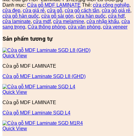
Danh mục:
Cửa gỗ MDF LAMINATE
Thẻ:
cửa công nghiệp
,
cửa đẹp
,
cửa giá rẻ
,
cửa gỗ
,
cửa gỗ cách tân
,
cửa gỗ giá rẻ
,
cửa gỗ hàn quốc
,
cửa gỗ sài gòn
,
cửa hàn quốc
,
cửa hdf
,
cửa laminate
,
cửa mdf
,
cửa melamine
,
cửa nhập khẩu
,
cửa
sang trọng
,
Cửa thông phòng
,
cửa văn phòng
,
cửa veneer
Sản phẩm tương tự
Quick View
Cửa gỗ MDF LAMINATE
Cửa gỗ MDF Laminate SGD L8 (GHD)
Quick View
Cửa gỗ MDF LAMINATE
Cửa gỗ MDF Laminate SGD L4
Quick View