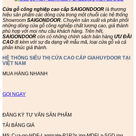
Cửa gỗ công nghiệp cao cấp SAIGONDOOR
là thương
hiệu sản phẩm các dòng cửa trong một chuỗi các hệ thống
Showroom
SAIGONDOOR
. Chuyên sản xuất và phân phối
những dòng cửa gỗ công nghiệp chất lượng cao, giá thành
phù hợp với mọi nhu cầu khách hàng. Trên hết,
SAIGONDOOR
còn có những chính sách bán hàng
ƯU ĐÃI
CAO
đi kèm với sự đa dạng về mẫu mã, loại cửa gỗ và cả
phân khúc giá thành.
HỆ THỐNG SIÊU THỊ CỬA CAO CẤP GIAHUYDOOR TẠI
VIỆT NAM
MUA HÀNG NHANH
GỌI NGAY
ĐĂNG KÝ TƯ VẤN SẢN PHẨM
TẢI BẢNG GIÁ
Mã:
Cua-go-HDF-Laminate-P1R2s.jpg-MDFLa-SGD.jpg