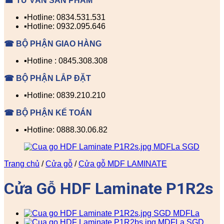
☎ TƯ VẤN SẢN PHẨM
▪️Hotline: 0834.531.531
▪️Hotline: 0932.095.646
☎ BỘ PHẬN GIAO HÀNG
▪️Hotline : 0845.308.308
☎ BỘ PHẬN LẮP ĐẶT
▪️Hotline: 0839.210.210
☎ BỘ PHẬN KẾ TOÁN
▪️Hotline: 0888.30.06.82
Trang chủ
/
Cửa gỗ
/
Cửa gỗ MDF LAMINATE
Cửa Gỗ HDF Laminate P1R2s