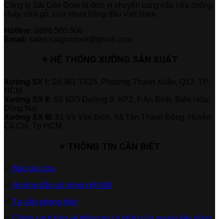
Công ty Sài Gòn Door là đơn vị chuyên cung cấp cửa chống
cháy, cửa gỗ, cửa nhựa hàng đầu Việt Nam.
Hotline:
0886.500.500
Email:
sales.saigondoor@gmail.com
⭐ HỆ THỐNG XƯỞNG SẢN XUẤT
Xưởng SX I:
Số 361 TX25, Phường Thạnh Xuân, Q12, TP.
HCM.
Xưởng SX II:
Số 60/3 Đường 9, KP2, P.An Bình, Biên Hòa,
Đồng Nai.
Xưởng SX III:
81 Võ Văn Bích, Xã Tân Thạnh Đông, Huyện
Củ Chi, Tp.HCM.
⭐ THÔNG TIN CẦN BIẾT
✅
Báo giá cửa
✅
Hướng dẫn sử dụng nội thất
✅
Tư vấn phong thủy
✅
Chính sách bảo vệ thông tin cá nhân của người tiêu dùng