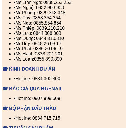
▪️Ms Linh Nga: 0838.253.253
▪️Ms Nghệ: 0932.903.903
▪️Mr Phong: 0829.348.348
▪️Ms Thy: 0858.354.354
▪️Ms Nga: 0855.854.854
▪️Ms Thiếp: 0839.210.210
▪️Ms Lưu: 0844.308.308
▪️Ms Dung: 0844.810.810
▪️Mr Huy: 0848.26.08.17
▪️Mr Phát: 0886.20.06.19
▪️Ms Hạnh:0833.201.201
▪️Ms Loan:0855.890.890
☎ KINH DOANH DỰ ÁN
▪️Hotline: 0834.300.300
☎ BÁO GIÁ QUA ĐT/EMAIL
▪️Hotline: 0907.999.609
☎ BỘ PHẬN ĐẤU THẦU
▪️Hotline: 0834.715.715