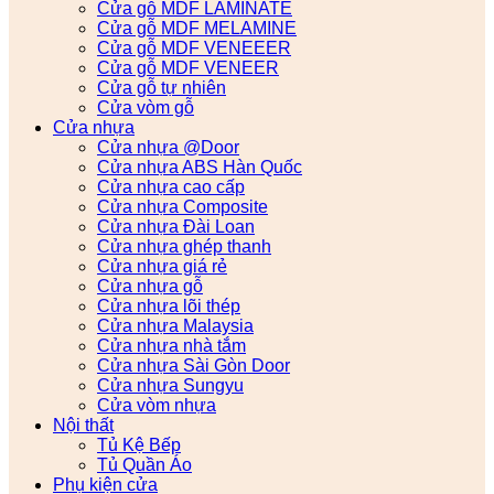
Cửa gỗ MDF LAMINATE
Cửa gỗ MDF MELAMINE
Cửa gỗ MDF VENEEER
Cửa gỗ MDF VENEER
Cửa gỗ tự nhiên
Cửa vòm gỗ
Cửa nhựa
Cửa nhựa @Door
Cửa nhựa ABS Hàn Quốc
Cửa nhựa cao cấp
Cửa nhựa Composite
Cửa nhựa Đài Loan
Cửa nhựa ghép thanh
Cửa nhựa giá rẻ
Cửa nhựa gỗ
Cửa nhựa lõi thép
Cửa nhựa Malaysia
Cửa nhựa nhà tắm
Cửa nhựa Sài Gòn Door
Cửa nhựa Sungyu
Cửa vòm nhựa
Nội thất
Tủ Kệ Bếp
Tủ Quần Áo
Phụ kiện cửa