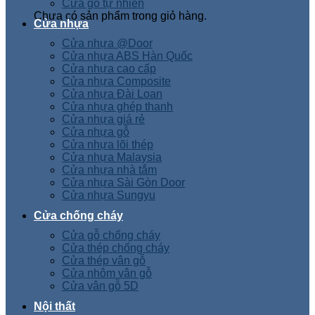
Cửa gỗ tự nhiên
Chưa có sản phẩm trong giỏ hàng.
Cửa nhựa
Cửa nhựa @Door
Cửa nhựa ABS Hàn Quốc
Cửa nhựa cao cấp
Cửa nhựa Composite
Cửa nhựa Đài Loan
Cửa nhựa ghép thanh
Cửa nhựa giá rẻ
Cửa nhựa gỗ
Cửa nhựa lõi thép
Cửa nhựa Malaysia
Cửa nhựa nhà tắm
Cửa nhựa Sài Gòn Door
Cửa nhựa Sungyu
Cửa chống cháy
Cửa gỗ chống cháy
Cửa thép chống cháy
Cửa thép vân gỗ
Cửa nhôm vân gỗ
Cửa vân gỗ 5D
Nội thất