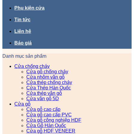
Phụ kiện cửa
Tin tức
Liên hệ
Báo giá
Danh mục sản phẩm
Cửa chống cháy
Cửa gỗ chống cháy
Cửa nhôm vân gỗ
Cửa thép chống cháy
Cửa Thép Hàn Quốc
Cửa thép vân gỗ
Cửa vân gỗ 5D
Cửa gỗ
Cửa gỗ cao cấp
Cửa gỗ cao cấp PVC
Cửa gỗ công nghiệp HDF
Cửa Gỗ Hàn Quốc
Cửa gỗ HDF VENEER