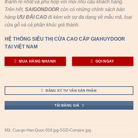
thành rẻ nhất và phù hợp với mọi nhu cầu khách hàng.
Trên hết,
SAIGONDOOR
còn có những chính sách bán
hàng
ƯU ĐÃI
CAO
đi kèm với sự đa dạng về mẫu mã, loại
cửa gỗ và cả phân khúc giá thành.
HỆ THỐNG SIÊU THỊ CỬA CAO CẤP GIAHUYDOOR
TẠI VIỆT NAM
MUA HÀNG NHANH
GỌI NGAY
ĐĂNG KÝ TƯ VẤN SẢN PHẨM
TẢI BẢNG GIÁ
Mã:
Cua-go-Han-Quoc-018.jpg-SGD-Compos.jpg