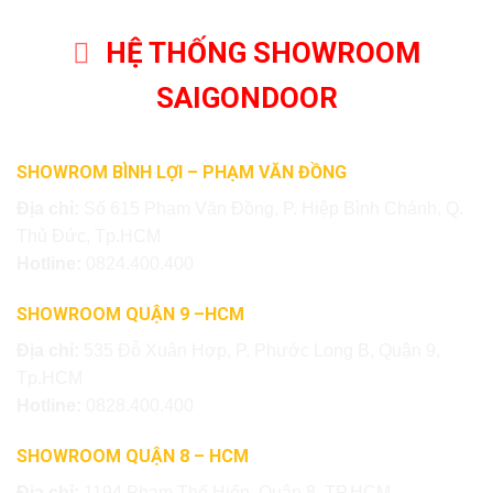
HỆ THỐNG SHOWROOM
SAIGONDOOR
SHOWROM BÌNH LỢI – PHẠM VĂN ĐỒNG
Địa chỉ:
Số 615 Phạm Văn Đồng, P. Hiệp Bình Chánh, Q.
Thủ Đức, Tp.HCM
Hotline:
0824.400.400
SHOWROOM QUẬN 9 –HCM
Địa chỉ:
535 Đỗ Xuân Hợp, P. Phước Long B, Quận 9,
Tp.HCM
Hotline:
0828.400.400
SHOWROOM QUẬN 8 – HCM
Địa chỉ:
1194 Phạm Thế Hiển, Quận 8, TP.HCM