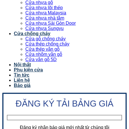
Cửa nhựa gỗ
Cửa nhựa lõi thép
Cửa nhựa Malaysia
Cửa nhựa nhà tắm
Cửa nhựa Sài Gòn Door
Cửa nhựa Sungyu
Cửa chống cháy
Cửa gỗ chống cháy
Cửa thép chống cháy
Cửa thép vân gỗ
Cửa nhôm vân gỗ
Cửa vân gỗ 5D
Nội thất
Phụ kiện cửa
Tin tức
Liên hệ
Báo giá
ĐĂNG KÝ TẢI BẢNG GIÁ
Đăng ký nhận báo giá mới nhất từ chúng tôi