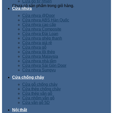
Cửa gỗ tự nhiên
Chưa có sản phẩm trong giỏ hàng.
Cửa nhựa
Cửa nhựa @Door
Cửa nhựa ABS Hàn Quốc
Cửa nhựa cao cấp
Cửa nhựa Composite
Cửa nhựa Đài Loan
Cửa nhựa ghép thanh
Cửa nhựa giá rẻ
Cửa nhựa gỗ
Cửa nhựa lõi thép
Cửa nhựa Malaysia
Cửa nhựa nhà tắm
Cửa nhựa Sài Gòn Door
Cửa nhựa Sungyu
Cửa chống cháy
Cửa gỗ chống cháy
Cửa thép chống cháy
Cửa thép vân gỗ
Cửa nhôm vân gỗ
Cửa vân gỗ 5D
Nội thất