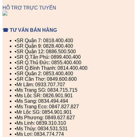
HỖ TRỢ TRỰC TUYẾN
☎ TƯ VẤN BÁN HÀNG
▪️SR Quận 7: 0818.400.400
▪️SR Quận 9: 0828.400.400
▪️SR Quận 12: 0886.500.500
▪️SR Q.Tân Phú: 0899.400.400
▪️SR Q.Thủ Đức: 0855.400.400
▪️SR Q.Bình Thạnh: 0814.400.400
▪️SR Quận 2: 0853.400.400
▪️SR Cần Thơ: 0849.600.600
▪️Mr Lãm: 0933.707.707
▪️Ms Trang SG: 0834.715.715
▪️Ms Lộc SR: 0826.901.901
▪️Ms Sang: 0834.494.494
▪️Ms Trang Eco: 0847.827.827
▪️Mr Lộc SG: 0854.901.901
▪️Ms Phượng: 0849.627.627
▪️Ms Linh: 0839.310.310
▪️Ms Thúy: 0834.531.531
▪️Ms Lợi: 0834.774.774