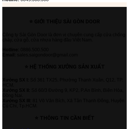
⭐ GIỚI THIỆU SÀI GÒN DOOR
Công ty Sài Gòn Door là đơn vị chuyên cung cấp cửa chống
cháy, cửa gỗ, cửa nhựa hàng đầu Việt Nam.
Hotline:
0886.500.500
Email:
sales.saigondoor@gmail.com
⭐ HỆ THỐNG XƯỞNG SẢN XUẤT
Xưởng SX I:
Số 361 TX25, Phường Thạnh Xuân, Q12, TP.
HCM.
Xưởng SX II:
Số 60/3 Đường 9, KP2, P.An Bình, Biên Hòa,
Đồng Nai.
Xưởng SX III:
81 Võ Văn Bích, Xã Tân Thạnh Đông, Huyện
Củ Chi, Tp.HCM.
⭐ THÔNG TIN CẦN BIẾT