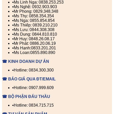
▪️Ms Linh Nga: 0838.253.253
▪️Ms Nghệ: 0932.903.903
▪️Mr Phong: 0829.348.348
▪️Ms Thy: 0858.354.354
▪️Ms Nga: 0855.854.854
▪️Ms Thiếp: 0839.210.210
▪️Ms Lưu: 0844.308.308
▪️Ms Dung: 0844.810.810
▪️Mr Huy: 0848.26.08.17
▪️Mr Phát: 0886.20.06.19
▪️Ms Hạnh:0833.201.201
▪️Ms Loan:0855.890.890
☎ KINH DOANH DỰ ÁN
▪️Hotline: 0834.300.300
☎ BÁO GIÁ QUA ĐT/EMAIL
▪️Hotline: 0907.999.609
☎ BỘ PHẬN ĐẤU THẦU
▪️Hotline: 0834.715.715