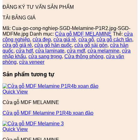
ĐĂNG KÝ TƯ VẤN SẢN PHẨM
TẢI BẢNG GIÁ
Mã:
Cua-go-cong-nghiep-SGD-Melamine-P1R2.jpg-SGD-
MDFMe.jpg
Danh mục:
Cửa gỗ MDF MELAMINE
Thẻ:
cửa
công nghiệp
,
cửa đẹp
,
cửa giá rẻ
,
cửa gỗ
,
cửa gỗ cách tân
,
cửa gỗ giá rẻ
,
cửa gỗ hàn quốc
,
cửa gỗ sài gòn
,
cửa hàn
quốc
,
cửa hdf
,
cửa laminate
,
cửa mdf
,
cửa melamine
,
cửa
nhập khẩu
,
cửa sang trọng
,
Cửa thông phòng
,
cửa văn
phòng
,
cửa veneer
Sản phẩm tương tự
Quick View
Cửa gỗ MDF MELAMINE
Cửa gỗ MDF Melamine P1R4b xoan đào
Quick View
Cửa gỗ MDF MELAMINE