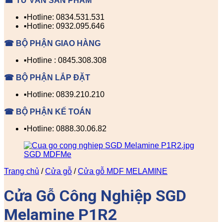
☎ TƯ VẤN SẢN PHẨM
▪️Hotline: 0834.531.531
▪️Hotline: 0932.095.646
☎ BỘ PHẬN GIAO HÀNG
▪️Hotline : 0845.308.308
☎ BỘ PHẬN LẮP ĐẶT
▪️Hotline: 0839.210.210
☎ BỘ PHẬN KẾ TOÁN
▪️Hotline: 0888.30.06.82
Trang chủ
/
Cửa gỗ
/
Cửa gỗ MDF MELAMINE
Cửa Gỗ Công Nghiệp SGD
Melamine P1R2