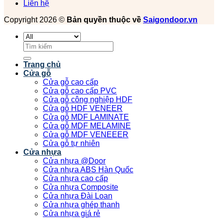
Liên hệ
Copyright 2026 ©
Bản quyền thuộc về
Saigondoor.vn
Tìm
kiếm:
Trang chủ
Cửa gỗ
Cửa gỗ cao cấp
Cửa gỗ cao cấp PVC
Cửa gỗ công nghiệp HDF
Cửa gỗ HDF VENEER
Cửa gỗ MDF LAMINATE
Cửa gỗ MDF MELAMINE
Cửa gỗ MDF VENEEER
Cửa gỗ tự nhiên
Cửa nhựa
Cửa nhựa @Door
Cửa nhựa ABS Hàn Quốc
Cửa nhựa cao cấp
Cửa nhựa Composite
Cửa nhựa Đài Loan
Cửa nhựa ghép thanh
Cửa nhựa giá rẻ