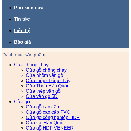
Phụ kiện cửa
Tin tức
Liên hệ
Báo giá
Danh mục sản phẩm
Cửa chống cháy
Cửa gỗ chống cháy
Cửa nhôm vân gỗ
Cửa thép chống cháy
Cửa Thép Hàn Quốc
Cửa thép vân gỗ
Cửa vân gỗ 5D
Cửa gỗ
Cửa gỗ cao cấp
Cửa gỗ cao cấp PVC
Cửa gỗ công nghiệp HDF
Cửa Gỗ Hàn Quốc
Cửa gỗ HDF VENEER