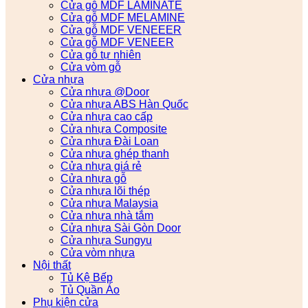
Cửa gỗ MDF LAMINATE
Cửa gỗ MDF MELAMINE
Cửa gỗ MDF VENEEER
Cửa gỗ MDF VENEER
Cửa gỗ tự nhiên
Cửa vòm gỗ
Cửa nhựa
Cửa nhựa @Door
Cửa nhựa ABS Hàn Quốc
Cửa nhựa cao cấp
Cửa nhựa Composite
Cửa nhựa Đài Loan
Cửa nhựa ghép thanh
Cửa nhựa giá rẻ
Cửa nhựa gỗ
Cửa nhựa lõi thép
Cửa nhựa Malaysia
Cửa nhựa nhà tắm
Cửa nhựa Sài Gòn Door
Cửa nhựa Sungyu
Cửa vòm nhựa
Nội thất
Tủ Kệ Bếp
Tủ Quần Áo
Phụ kiện cửa