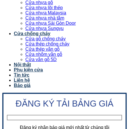
Cửa nhựa gỗ
Cửa nhựa lõi thép
Cửa nhựa Malaysia
Cửa nhựa nhà tắm
Cửa nhựa Sài Gòn Door
Cửa nhựa Sungyu
Cửa chống cháy
Cửa gỗ chống cháy
Cửa thép chống cháy
Cửa thép vân gỗ
Cửa nhôm vân gỗ
Cửa vân gỗ 5D
Nội thất
Phụ kiện cửa
Tin tức
Liên hệ
Báo giá
ĐĂNG KÝ TẢI BẢNG GIÁ
Đăng ký nhận báo giá mới nhất từ chúng tôi