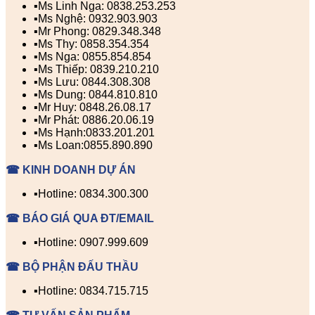
▪️Ms Linh Nga: 0838.253.253
▪️Ms Nghệ: 0932.903.903
▪️Mr Phong: 0829.348.348
▪️Ms Thy: 0858.354.354
▪️Ms Nga: 0855.854.854
▪️Ms Thiếp: 0839.210.210
▪️Ms Lưu: 0844.308.308
▪️Ms Dung: 0844.810.810
▪️Mr Huy: 0848.26.08.17
▪️Mr Phát: 0886.20.06.19
▪️Ms Hạnh:0833.201.201
▪️Ms Loan:0855.890.890
☎ KINH DOANH DỰ ÁN
▪️Hotline: 0834.300.300
☎ BÁO GIÁ QUA ĐT/EMAIL
▪️Hotline: 0907.999.609
☎ BỘ PHẬN ĐẤU THẦU
▪️Hotline: 0834.715.715