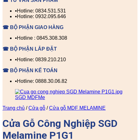
☎ TƯ VẤN SẢN PHẨM
▪️Hotline: 0834.531.531
▪️Hotline: 0932.095.646
☎ BỘ PHẬN GIAO HÀNG
▪️Hotline : 0845.308.308
☎ BỘ PHẬN LẮP ĐẶT
▪️Hotline: 0839.210.210
☎ BỘ PHẬN KẾ TOÁN
▪️Hotline: 0888.30.06.82
Trang chủ
/
Cửa gỗ
/
Cửa gỗ MDF MELAMINE
Cửa Gỗ Công Nghiệp SGD
Melamine P1G1