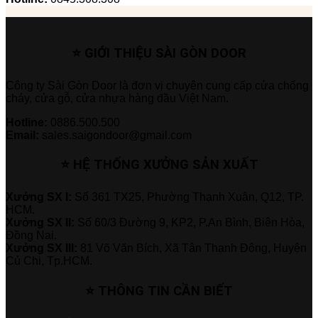
⭐ GIỚI THIỆU SÀI GÒN DOOR
Công ty Sài Gòn Door là đơn vị chuyên cung cấp cửa chống
cháy, cửa gỗ, cửa nhựa hàng đầu Việt Nam.
Hotline:
0886.500.500
Email:
sales.saigondoor@gmail.com
⭐ HỆ THỐNG XƯỞNG SẢN XUẤT
Xưởng SX I:
Số 361 TX25, Phường Thạnh Xuân, Q12, TP.
HCM.
Xưởng SX II:
Số 60/3 Đường 9, KP2, P.An Bình, Biên Hòa,
Đồng Nai.
Xưởng SX III:
81 Võ Văn Bích, Xã Tân Thạnh Đông, Huyện
Củ Chi, Tp.HCM.
⭐ THÔNG TIN CẦN BIẾT