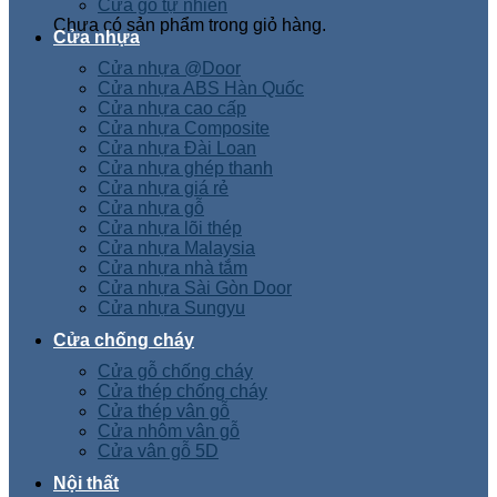
Cửa gỗ tự nhiên
Chưa có sản phẩm trong giỏ hàng.
Cửa nhựa
Cửa nhựa @Door
Cửa nhựa ABS Hàn Quốc
Cửa nhựa cao cấp
Cửa nhựa Composite
Cửa nhựa Đài Loan
Cửa nhựa ghép thanh
Cửa nhựa giá rẻ
Cửa nhựa gỗ
Cửa nhựa lõi thép
Cửa nhựa Malaysia
Cửa nhựa nhà tắm
Cửa nhựa Sài Gòn Door
Cửa nhựa Sungyu
Cửa chống cháy
Cửa gỗ chống cháy
Cửa thép chống cháy
Cửa thép vân gỗ
Cửa nhôm vân gỗ
Cửa vân gỗ 5D
Nội thất