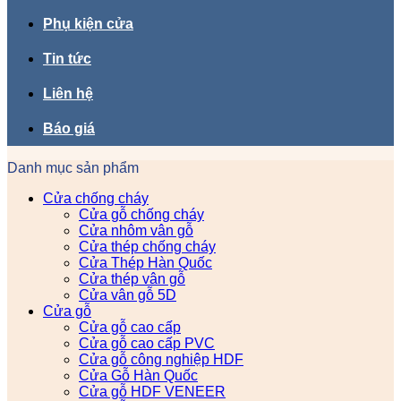
Phụ kiện cửa
Tin tức
Liên hệ
Báo giá
Danh mục sản phẩm
Cửa chống cháy
Cửa gỗ chống cháy
Cửa nhôm vân gỗ
Cửa thép chống cháy
Cửa Thép Hàn Quốc
Cửa thép vân gỗ
Cửa vân gỗ 5D
Cửa gỗ
Cửa gỗ cao cấp
Cửa gỗ cao cấp PVC
Cửa gỗ công nghiệp HDF
Cửa Gỗ Hàn Quốc
Cửa gỗ HDF VENEER