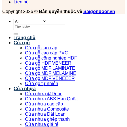
Liên hệ
Copyright 2026 ©
Bản quyền thuộc về
Saigondoor.vn
Tìm
kiếm:
Trang chủ
Cửa gỗ
Cửa gỗ cao cấp
Cửa gỗ cao cấp PVC
Cửa gỗ công nghiệp HDF
Cửa gỗ HDF VENEER
Cửa gỗ MDF LAMINATE
Cửa gỗ MDF MELAMINE
Cửa gỗ MDF VENEEER
Cửa gỗ tự nhiên
Cửa nhựa
Cửa nhựa @Door
Cửa nhựa ABS Hàn Quốc
Cửa nhựa cao cấp
Cửa nhựa Composite
Cửa nhựa Đài Loan
Cửa nhựa ghép thanh
Cửa nhựa giá rẻ