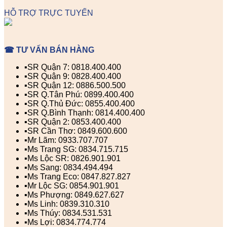
HỖ TRỢ TRỰC TUYẾN
☎ TƯ VẤN BÁN HÀNG
▪️SR Quận 7: 0818.400.400
▪️SR Quận 9: 0828.400.400
▪️SR Quận 12: 0886.500.500
▪️SR Q.Tân Phú: 0899.400.400
▪️SR Q.Thủ Đức: 0855.400.400
▪️SR Q.Bình Thạnh: 0814.400.400
▪️SR Quận 2: 0853.400.400
▪️SR Cần Thơ: 0849.600.600
▪️Mr Lãm: 0933.707.707
▪️Ms Trang SG: 0834.715.715
▪️Ms Lộc SR: 0826.901.901
▪️Ms Sang: 0834.494.494
▪️Ms Trang Eco: 0847.827.827
▪️Mr Lộc SG: 0854.901.901
▪️Ms Phượng: 0849.627.627
▪️Ms Linh: 0839.310.310
▪️Ms Thúy: 0834.531.531
▪️Ms Lợi: 0834.774.774