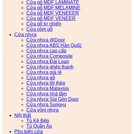
Cửa gỗ MDF LAMINATE
Cửa gỗ MDF MELAMINE
Cửa gỗ MDF VENEEER
Cửa gỗ MDF VENEER
Cửa gỗ tự nhiên
Cửa vòm gỗ
Cửa nhựa
Cửa nhựa @Door
Cửa nhựa ABS Hàn Quốc
Cửa nhựa cao cấp
Cửa nhựa Composite
Cửa nhựa Đài Loan
Cửa nhựa ghép thanh
Cửa nhựa giá rẻ
Cửa nhựa gỗ
Cửa nhựa lõi thép
Cửa nhựa Malaysia
Cửa nhựa nhà tắm
Cửa nhựa Sài Gòn Door
Cửa nhựa Sungyu
Cửa vòm nhựa
Nội thất
Tủ Kệ Bếp
Tủ Quần Áo
Phụ kiện cửa