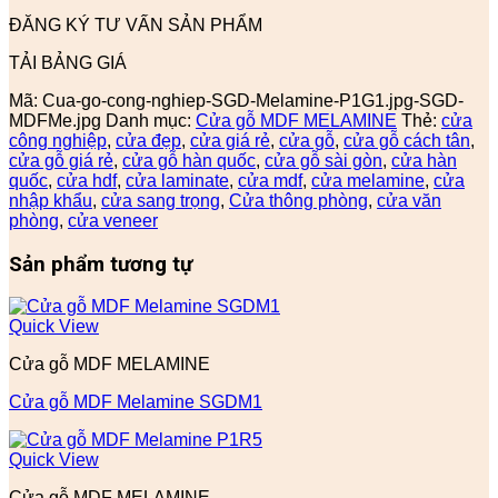
ĐĂNG KÝ TƯ VẤN SẢN PHẨM
TẢI BẢNG GIÁ
Mã:
Cua-go-cong-nghiep-SGD-Melamine-P1G1.jpg-SGD-
MDFMe.jpg
Danh mục:
Cửa gỗ MDF MELAMINE
Thẻ:
cửa
công nghiệp
,
cửa đẹp
,
cửa giá rẻ
,
cửa gỗ
,
cửa gỗ cách tân
,
cửa gỗ giá rẻ
,
cửa gỗ hàn quốc
,
cửa gỗ sài gòn
,
cửa hàn
quốc
,
cửa hdf
,
cửa laminate
,
cửa mdf
,
cửa melamine
,
cửa
nhập khẩu
,
cửa sang trọng
,
Cửa thông phòng
,
cửa văn
phòng
,
cửa veneer
Sản phẩm tương tự
Quick View
Cửa gỗ MDF MELAMINE
Cửa gỗ MDF Melamine SGDM1
Quick View
Cửa gỗ MDF MELAMINE