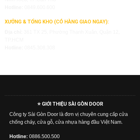
Hotline:
0849.600.600
XƯỞNG & TỔNG KHO (CÓ HÀNG GIAO NGAY):
Địa chỉ:
361 TX 25, Phường Thạnh Xuân, Quận 12,
TP.HCM
Hotline:
0845.308.308
⭐ GIỚI THIỆU SÀI GÒN DOOR
Công ty Sài Gòn Door là đơn vị chuyên cung cấp cửa
chống cháy, cửa gỗ, cửa nhựa hàng đầu Việt Nam.
Hotline:
0886.500.500