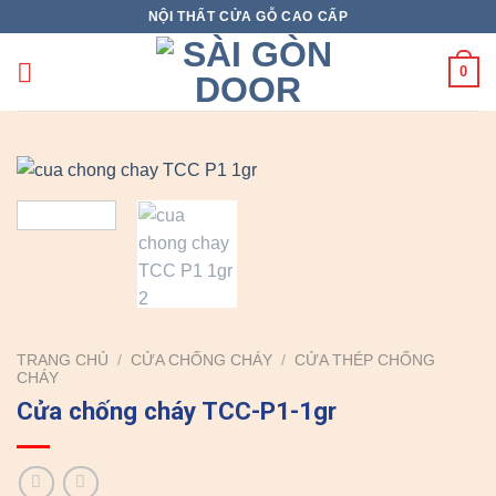
Skip
NỘI THẤT CỬA GỖ CAO CẤP
to
content
0
TRANG CHỦ
/
CỬA CHỐNG CHÁY
/
CỬA THÉP CHỐNG
CHÁY
Cửa chống cháy TCC-P1-1gr