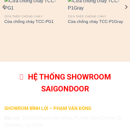
CỬA THÉP CHỐNG CHÁY
CỬA THÉP CHỐNG CHÁY
Cửa chống cháy TCC-PG1
Cửa chống cháy TCC-P1Gray
HỆ THỐNG SHOWROOM
SAIGONDOOR
SHOWROM BÌNH LỢI – PHẠM VĂN ĐỒNG
Địa chỉ:
Số 615 Phạm Văn Đồng, P. Hiệp Bình Chánh, Q.
Thủ Đức, Tp.HCM