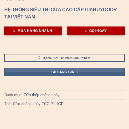
HỆ THỐNG SIÊU THỊ CỬA CAO CẤP GIAHUYDOOR
TẠI VIỆT NAM
MUA HÀNG NHANH
GỌI NGAY
ĐĂNG KÝ TƯ VẤN SẢN PHẨM
TẢI BẢNG GIÁ
Danh mục:
Cửa thép chống cháy
Thẻ:
Cửa chống cháy TCC-P1-1GR