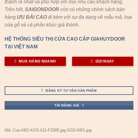
thành rẻ nhất và phù hợp với mọi nhu cầu khách hàng.
Trên hết,
SAIGONDOOR
còn có những chính sách bán
hàng
ƯU ĐÃI
CAO
đi kèm với sự đa dạng về mẫu mã, loại
cửa gỗ và cả phân khúc giá thành.
HỆ THỐNG SIÊU THỊ CỬA CAO CẤP GIAHUYDOOR
TẠI VIỆT NAM
MUA HÀNG NHANH
GỌI NGAY
ĐĂNG KÝ TƯ VẤN SẢN PHẨM
TẢI BẢNG GIÁ
Mã:
Cua-ABS-KOS-611-FZ805.jpg-SGD-ABS.jpg