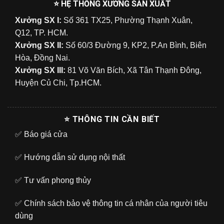
⭐ HỆ THỐNG XƯỞNG SẢN XUẤT
Xưởng SX I:
Số 361 TX25, Phường Thạnh Xuân,
Q12, TP. HCM.
Xưởng SX II:
Số 60/3 Đường 9, KP2, P.An Bình, Biên
Hòa, Đồng Nai.
Xưởng SX III:
81 Võ Văn Bích, Xã Tân Thạnh Đông,
Huyện Củ Chi, Tp.HCM.
⭐ THÔNG TIN CẦN BIẾT
✅
Báo giá cửa
✅
Hướng dẫn sử dụng nội thất
✅
Tư vấn phong thủy
✅
Chính sách bảo vệ thông tin cá nhân của người tiêu
dùng