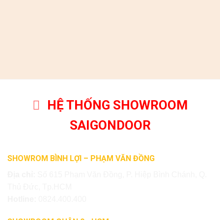
HỆ THỐNG SHOWROOM
SAIGONDOOR
SHOWROM BÌNH LỢI – PHẠM VĂN ĐỒNG
Địa chỉ:
Số 615 Phạm Văn Đồng, P. Hiệp Bình Chánh, Q.
Thủ Đức, Tp.HCM
Hotline:
0824.400.400