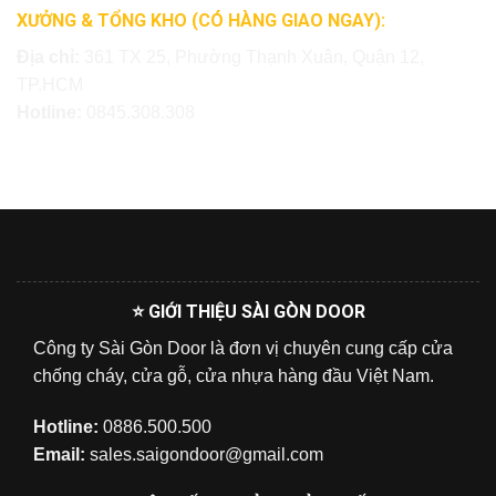
XƯỞNG & TỔNG KHO (CÓ HÀNG GIAO NGAY):
Địa chỉ:
361 TX 25, Phường Thạnh Xuân, Quận 12,
TP.HCM
Hotline:
0845.308.308
⭐ GIỚI THIỆU SÀI GÒN DOOR
Công ty Sài Gòn Door là đơn vị chuyên cung cấp cửa
chống cháy, cửa gỗ, cửa nhựa hàng đầu Việt Nam.
Hotline:
0886.500.500
Email:
sales.saigondoor@gmail.com