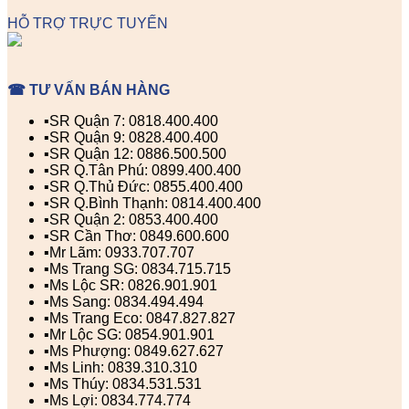
HỖ TRỢ TRỰC TUYẾN
☎ TƯ VẤN BÁN HÀNG
▪️SR Quận 7: 0818.400.400
▪️SR Quận 9: 0828.400.400
▪️SR Quận 12: 0886.500.500
▪️SR Q.Tân Phú: 0899.400.400
▪️SR Q.Thủ Đức: 0855.400.400
▪️SR Q.Bình Thạnh: 0814.400.400
▪️SR Quận 2: 0853.400.400
▪️SR Cần Thơ: 0849.600.600
▪️Mr Lãm: 0933.707.707
▪️Ms Trang SG: 0834.715.715
▪️Ms Lộc SR: 0826.901.901
▪️Ms Sang: 0834.494.494
▪️Ms Trang Eco: 0847.827.827
▪️Mr Lộc SG: 0854.901.901
▪️Ms Phượng: 0849.627.627
▪️Ms Linh: 0839.310.310
▪️Ms Thúy: 0834.531.531
▪️Ms Lợi: 0834.774.774