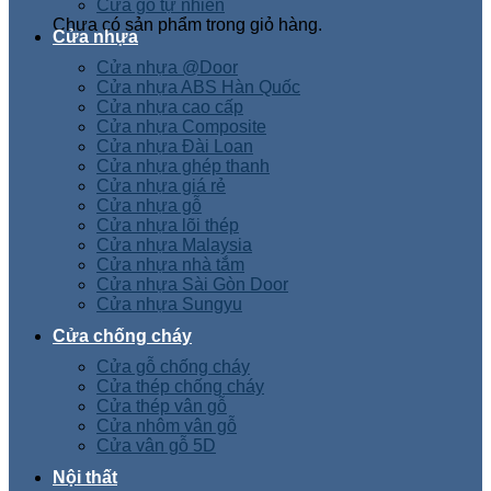
Cửa gỗ tự nhiên
Chưa có sản phẩm trong giỏ hàng.
Cửa nhựa
Cửa nhựa @Door
Cửa nhựa ABS Hàn Quốc
Cửa nhựa cao cấp
Cửa nhựa Composite
Cửa nhựa Đài Loan
Cửa nhựa ghép thanh
Cửa nhựa giá rẻ
Cửa nhựa gỗ
Cửa nhựa lõi thép
Cửa nhựa Malaysia
Cửa nhựa nhà tắm
Cửa nhựa Sài Gòn Door
Cửa nhựa Sungyu
Cửa chống cháy
Cửa gỗ chống cháy
Cửa thép chống cháy
Cửa thép vân gỗ
Cửa nhôm vân gỗ
Cửa vân gỗ 5D
Nội thất