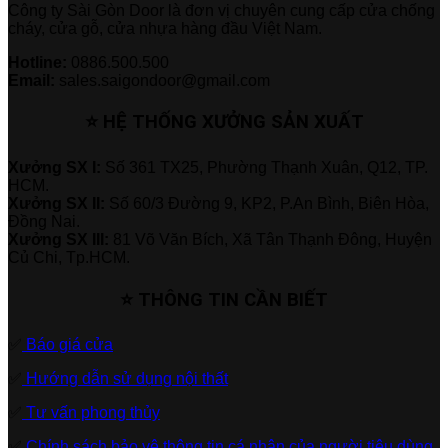
Công ty Sài Gòn Door là đơn vị chuyên cung cấp cửa chống
cháy, cửa gỗ, cửa nhựa hàng đầu Việt Nam.
Hotline:
0886.500.500
Email:
sales.saigondoor@gmail.com
⭐ HỆ THỐNG XƯỞNG SẢN XUẤT
Xưởng SX I:
Số 361 TX25, Phường Thạnh Xuân, Q12, TP.
HCM.
Xưởng SX II:
Số 60/3 Đường 9, KP2, P.An Bình, Biên Hòa,
Đồng Nai.
Xưởng SX III:
81 Võ Văn Bích, Xã Tân Thạnh Đông, Huyện
Củ Chi, Tp.HCM.
⭐ THÔNG TIN CẦN BIẾT
✅
Báo giá cửa
✅
Hướng dẫn sử dụng nội thất
✅
Tư vấn phong thủy
✅
Chính sách bảo vệ thông tin cá nhân của người tiêu dùng