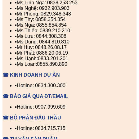
▪️Ms Linh Nga: 0838.253.253
▪️Ms Nghệ: 0932.903.903
▪️Mr Phong: 0829.348.348
▪️Ms Thy: 0858.354.354
▪️Ms Nga: 0855.854.854
▪️Ms Thiếp: 0839.210.210
▪️Ms Lưu: 0844.308.308
▪️Ms Dung: 0844.810.810
▪️Mr Huy: 0848.26.08.17
▪️Mr Phát: 0886.20.06.19
▪️Ms Hạnh:0833.201.201
▪️Ms Loan:0855.890.890
☎ KINH DOANH DỰ ÁN
▪️Hotline: 0834.300.300
☎ BÁO GIÁ QUA ĐT/EMAIL
▪️Hotline: 0907.999.609
☎ BỘ PHẬN ĐẤU THẦU
▪️Hotline: 0834.715.715