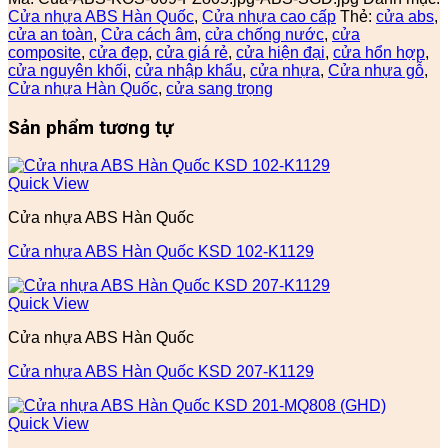
Cửa nhựa ABS Hàn Quốc
,
Cửa nhựa cao cấp
Thẻ:
cửa abs
,
cửa an toàn
,
Cửa cách âm
,
cửa chống nước
,
cửa
composite
,
cửa đẹp
,
cửa giá rẻ
,
cửa hiện đại
,
cửa hổn hợp
,
cửa nguyên khối
,
cửa nhập khẩu
,
cửa nhựa
,
Cửa nhựa gỗ
,
Cửa nhựa Hàn Quốc
,
cửa sang trọng
Sản phẩm tương tự
Quick View
Cửa nhựa ABS Hàn Quốc
Cửa nhựa ABS Hàn Quốc KSD 102-K1129
Quick View
Cửa nhựa ABS Hàn Quốc
Cửa nhựa ABS Hàn Quốc KSD 207-K1129
Quick View