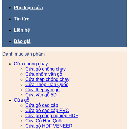
Phụ kiện cửa
Tin tức
Liên hệ
Báo giá
Danh mục sản phẩm
Cửa chống cháy
Cửa gỗ chống cháy
Cửa nhôm vân gỗ
Cửa thép chống cháy
Cửa Thép Hàn Quốc
Cửa thép vân gỗ
Cửa vân gỗ 5D
Cửa gỗ
Cửa gỗ cao cấp
Cửa gỗ cao cấp PVC
Cửa gỗ công nghiệp HDF
Cửa Gỗ Hàn Quốc
Cửa gỗ HDF VENEER