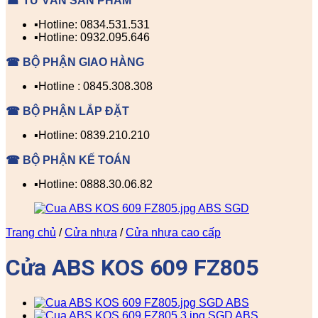
☎ TƯ VẤN SẢN PHẨM
▪️Hotline: 0834.531.531
▪️Hotline: 0932.095.646
☎ BỘ PHẬN GIAO HÀNG
▪️Hotline : 0845.308.308
☎ BỘ PHẬN LẮP ĐẶT
▪️Hotline: 0839.210.210
☎ BỘ PHẬN KẾ TOÁN
▪️Hotline: 0888.30.06.82
Trang chủ
/
Cửa nhựa
/
Cửa nhựa cao cấp
Cửa ABS KOS 609 FZ805