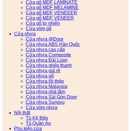
Cửa gỗ MDF LAMINATE
Cửa gỗ MDF MELAMINE
Cửa gỗ MDF VENEEER
Cửa gỗ MDF VENEER
Cửa gỗ tự nhiên
Cửa vòm gỗ
Cửa nhựa
Cửa nhựa @Door
Cửa nhựa ABS Hàn Quốc
Cửa nhựa cao cấp
Cửa nhựa Composite
Cửa nhựa Đài Loan
Cửa nhựa ghép thanh
Cửa nhựa giá rẻ
Cửa nhựa gỗ
Cửa nhựa lõi thép
Cửa nhựa Malaysia
Cửa nhựa nhà tắm
Cửa nhựa Sài Gòn Door
Cửa nhựa Sungyu
Cửa vòm nhựa
Nội thất
Tủ Kệ Bếp
Tủ Quần Áo
Phụ kiện cửa