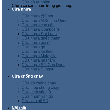
Cửa gỗ tự nhiên
Chưa có sản phẩm trong giỏ hàng.
Cửa nhựa
Cửa nhựa @Door
Cửa nhựa ABS Hàn Quốc
Cửa nhựa cao cấp
Cửa nhựa Composite
Cửa nhựa Đài Loan
Cửa nhựa ghép thanh
Cửa nhựa giá rẻ
Cửa nhựa gỗ
Cửa nhựa lõi thép
Cửa nhựa Malaysia
Cửa nhựa nhà tắm
Cửa nhựa Sài Gòn Door
Cửa nhựa Sungyu
Cửa chống cháy
Cửa gỗ chống cháy
Cửa thép chống cháy
Cửa thép vân gỗ
Cửa nhôm vân gỗ
Cửa vân gỗ 5D
Nội thất