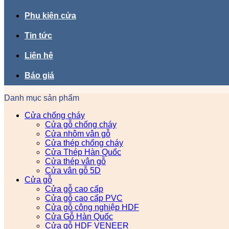
Phụ kiện cửa
Tin tức
Liên hệ
Báo giá
Danh mục sản phẩm
Cửa chống cháy
Cửa gỗ chống cháy
Cửa nhôm vân gỗ
Cửa thép chống cháy
Cửa Thép Hàn Quốc
Cửa thép vân gỗ
Cửa vân gỗ 5D
Cửa gỗ
Cửa gỗ cao cấp
Cửa gỗ cao cấp PVC
Cửa gỗ công nghiệp HDF
Cửa Gỗ Hàn Quốc
Cửa gỗ HDF VENEER