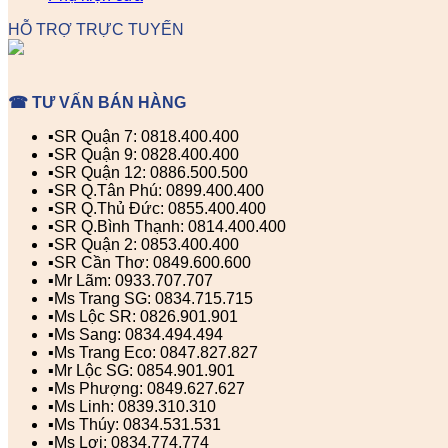
HỖ TRỢ TRỰC TUYẾN
☎ TƯ VẤN BÁN HÀNG
▪️SR Quận 7: 0818.400.400
▪️SR Quận 9: 0828.400.400
▪️SR Quận 12: 0886.500.500
▪️SR Q.Tân Phú: 0899.400.400
▪️SR Q.Thủ Đức: 0855.400.400
▪️SR Q.Bình Thạnh: 0814.400.400
▪️SR Quận 2: 0853.400.400
▪️SR Cần Thơ: 0849.600.600
▪️Mr Lãm: 0933.707.707
▪️Ms Trang SG: 0834.715.715
▪️Ms Lộc SR: 0826.901.901
▪️Ms Sang: 0834.494.494
▪️Ms Trang Eco: 0847.827.827
▪️Mr Lộc SG: 0854.901.901
▪️Ms Phượng: 0849.627.627
▪️Ms Linh: 0839.310.310
▪️Ms Thúy: 0834.531.531
▪️Ms Lợi: 0834.774.774