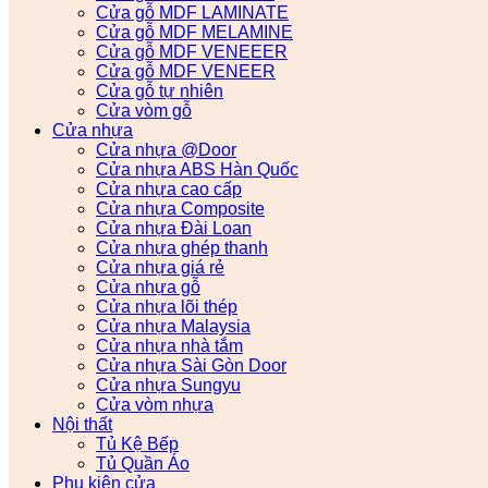
Cửa gỗ MDF LAMINATE
Cửa gỗ MDF MELAMINE
Cửa gỗ MDF VENEEER
Cửa gỗ MDF VENEER
Cửa gỗ tự nhiên
Cửa vòm gỗ
Cửa nhựa
Cửa nhựa @Door
Cửa nhựa ABS Hàn Quốc
Cửa nhựa cao cấp
Cửa nhựa Composite
Cửa nhựa Đài Loan
Cửa nhựa ghép thanh
Cửa nhựa giá rẻ
Cửa nhựa gỗ
Cửa nhựa lõi thép
Cửa nhựa Malaysia
Cửa nhựa nhà tắm
Cửa nhựa Sài Gòn Door
Cửa nhựa Sungyu
Cửa vòm nhựa
Nội thất
Tủ Kệ Bếp
Tủ Quần Áo
Phụ kiện cửa