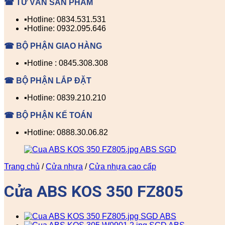
☎ TƯ VẤN SẢN PHẨM
▪️Hotline: 0834.531.531
▪️Hotline: 0932.095.646
☎ BỘ PHẬN GIAO HÀNG
▪️Hotline : 0845.308.308
☎ BỘ PHẬN LẮP ĐẶT
▪️Hotline: 0839.210.210
☎ BỘ PHẬN KẾ TOÁN
▪️Hotline: 0888.30.06.82
Trang chủ
/
Cửa nhựa
/
Cửa nhựa cao cấp
Cửa ABS KOS 350 FZ805