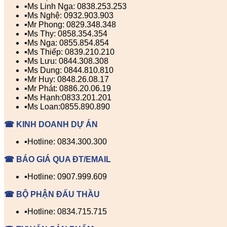
▪️Ms Linh Nga: 0838.253.253
▪️Ms Nghệ: 0932.903.903
▪️Mr Phong: 0829.348.348
▪️Ms Thy: 0858.354.354
▪️Ms Nga: 0855.854.854
▪️Ms Thiếp: 0839.210.210
▪️Ms Lưu: 0844.308.308
▪️Ms Dung: 0844.810.810
▪️Mr Huy: 0848.26.08.17
▪️Mr Phát: 0886.20.06.19
▪️Ms Hạnh:0833.201.201
▪️Ms Loan:0855.890.890
☎ KINH DOANH DỰ ÁN
▪️Hotline: 0834.300.300
☎ BÁO GIÁ QUA ĐT/EMAIL
▪️Hotline: 0907.999.609
☎ BỘ PHẬN ĐẤU THẦU
▪️Hotline: 0834.715.715