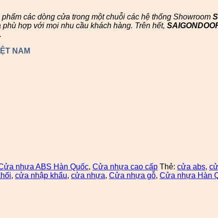
n phẩm các dòng cửa trong một chuỗi các hệ thống Showroom
à phù hợp với mọi nhu cầu khách hàng. Trên hết,
SAIGONDOO
.
IỆT NAM
Cửa nhựa ABS Hàn Quốc
,
Cửa nhựa cao cấp
Thẻ:
cửa abs
,
cử
hối
,
cửa nhập khẩu
,
cửa nhựa
,
Cửa nhựa gỗ
,
Cửa nhựa Hàn 