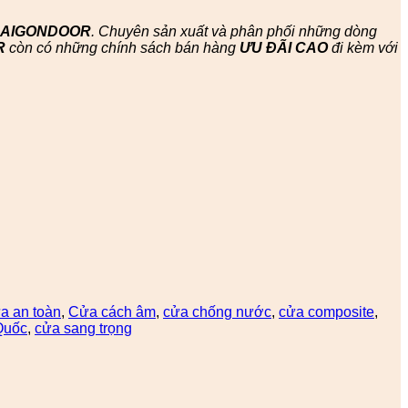
SAIGONDOOR
. Chuyên sản xuất và phân phối những dòng
R
còn có những chính sách bán hàng
ƯU ĐÃI
CAO
đi kèm với
a an toàn
,
Cửa cách âm
,
cửa chống nước
,
cửa composite
,
Quốc
,
cửa sang trọng