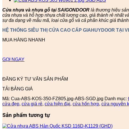
Cửa nhựa và nhựa gỗ tại SAIGONDOOR
là thương hiệu sả
cửa nhựa và hỗ hợp nhựa chất lượng cao, giá thành rẻ nhất v
sự đa dạng về mẫu mã, loại cửa gỗ và cả phân khúc giá thành
HỆ THỐNG SIÊU THỊ CỬA CAO CẤP GIAHUYDOOR TẠI V
MUA HÀNG NHANH
GỌI NGAY
ĐĂNG KÝ TƯ VẤN SẢN PHẨM
TẢI BẢNG GIÁ
Mã:
Cua-ABS-KOS-350-FZ805.jpg-ABS-SGD.jpg
Danh mục:
cửa đẹp
,
cửa giá rẻ
,
cửa hiện đại
,
cửa hổn hợp
,
cửa nguyên k
Sản phẩm tương tự