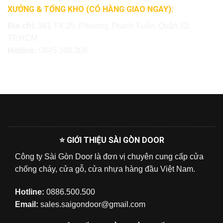
XƯỞNG & TỔNG KHO (CÓ HÀNG GIAO NGAY):
Địa chỉ:
361 TX 25, Phường Thạnh Xuân, Quận 12,
TP.HCM
Hotline:
0845.308.308
⭐ GIỚI THIỆU SÀI GÒN DOOR
Công ty Sài Gòn Door là đơn vị chuyên cung cấp cửa
chống cháy, cửa gỗ, cửa nhựa hàng đầu Việt Nam.
Hotline:
0886.500.500
Email:
sales.saigondoor@gmail.com