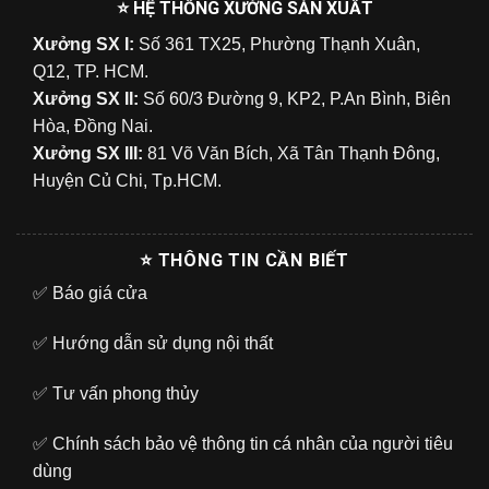
⭐ HỆ THỐNG XƯỞNG SẢN XUẤT
Xưởng SX I:
Số 361 TX25, Phường Thạnh Xuân,
Q12, TP. HCM.
Xưởng SX II:
Số 60/3 Đường 9, KP2, P.An Bình, Biên
Hòa, Đồng Nai.
Xưởng SX III:
81 Võ Văn Bích, Xã Tân Thạnh Đông,
Huyện Củ Chi, Tp.HCM.
⭐ THÔNG TIN CẦN BIẾT
✅
Báo giá cửa
✅
Hướng dẫn sử dụng nội thất
✅
Tư vấn phong thủy
✅
Chính sách bảo vệ thông tin cá nhân của người tiêu
dùng