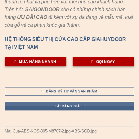
thành rẻ nhất và phù hợp với mọi nhu cầu khách hàng.
Trên hết,
SAIGONDOOR
còn có những chính sách bán
hàng
ƯU ĐÃI
CAO
đi kèm với sự đa dạng về mẫu mã, loại
cửa gỗ và cả phân khúc giá thành.
HỆ THỐNG SIÊU THỊ CỬA CAO CẤP GIAHUYDOOR
TẠI VIỆT NAM
MUA HÀNG NHANH
GỌI NGAY
ĐĂNG KÝ TƯ VẤN SẢN PHẨM
TẢI BẢNG GIÁ
Mã:
Cua-ABS-KOS-305-M8707-2.jpg-ABS-SGD.jpg