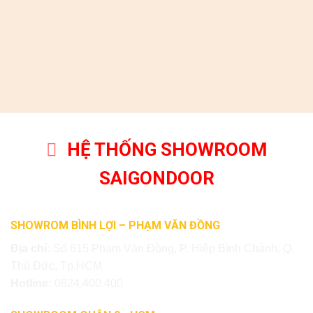
HỆ THỐNG SHOWROOM
SAIGONDOOR
SHOWROM BÌNH LỢI – PHẠM VĂN ĐỒNG
Địa chỉ:
Số 615 Phạm Văn Đồng, P. Hiệp Bình Chánh, Q.
Thủ Đức, Tp.HCM
Hotline:
0824.400.400