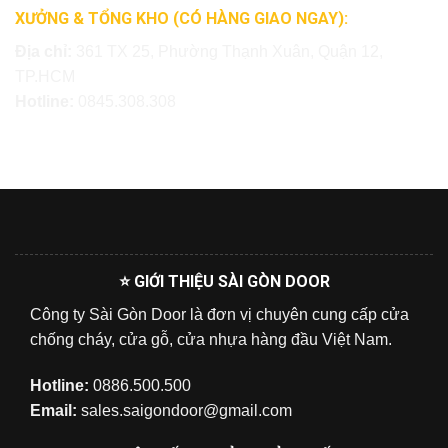
XƯỞNG & TỔNG KHO (CÓ HÀNG GIAO NGAY):
Địa chỉ:
361 TX 25, Phường Thạnh Xuân, Quận 12,
TP.HCM
Hotline:
0845.308.308
⭐ GIỚI THIỆU SÀI GÒN DOOR
Công ty Sài Gòn Door là đơn vị chuyên cung cấp cửa
chống cháy, cửa gỗ, cửa nhựa hàng đầu Việt Nam.
Hotline:
0886.500.500
Email:
sales.saigondoor@gmail.com