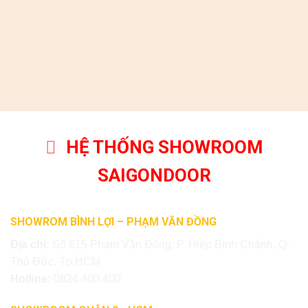
HỆ THỐNG SHOWROOM
SAIGONDOOR
SHOWROM BÌNH LỢI – PHẠM VĂN ĐỒNG
Địa chỉ:
Số 615 Phạm Văn Đồng, P. Hiệp Bình Chánh, Q.
Thủ Đức, Tp.HCM
Hotline:
0824.400.400