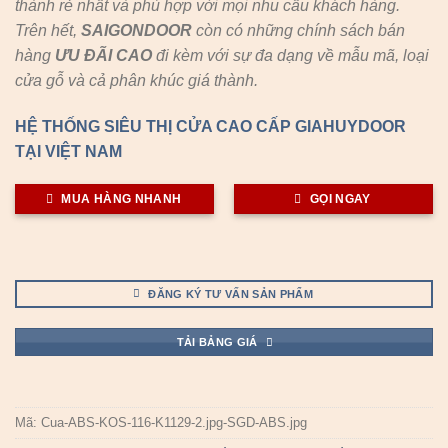
thành rẻ nhất và phù hợp với mọi nhu cầu khách hàng.
Trên hết,
SAIGONDOOR
còn có những chính sách bán
hàng
ƯU ĐÃI
CAO
đi kèm với sự đa dạng về mẫu mã, loại
cửa gỗ và cả phân khúc giá thành.
HỆ THỐNG SIÊU THỊ CỬA CAO CẤP GIAHUYDOOR
TẠI VIỆT NAM
MUA HÀNG NHANH
GỌI NGAY
ĐĂNG KÝ TƯ VẤN SẢN PHẨM
TẢI BẢNG GIÁ
Mã:
Cua-ABS-KOS-116-K1129-2.jpg-SGD-ABS.jpg