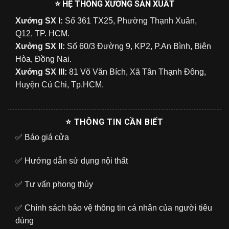
⭐ HỆ THỐNG XƯỞNG SẢN XUẤT
Xưởng SX I:
Số 361 TX25, Phường Thạnh Xuân,
Q12, TP. HCM.
Xưởng SX II:
Số 60/3 Đường 9, KP2, P.An Bình, Biên
Hòa, Đồng Nai.
Xưởng SX III:
81 Võ Văn Bích, Xã Tân Thạnh Đông,
Huyện Củ Chi, Tp.HCM.
⭐ THÔNG TIN CẦN BIẾT
✅
Báo giá cửa
✅
Hướng dẫn sử dụng nội thất
✅
Tư vấn phong thủy
✅
Chính sách bảo vệ thông tin cá nhân của người tiêu
dùng