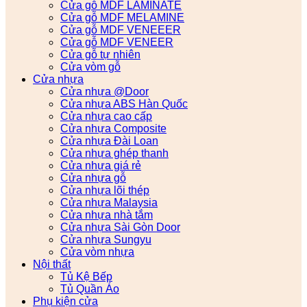
Cửa gỗ MDF LAMINATE
Cửa gỗ MDF MELAMINE
Cửa gỗ MDF VENEEER
Cửa gỗ MDF VENEER
Cửa gỗ tự nhiên
Cửa vòm gỗ
Cửa nhựa
Cửa nhựa @Door
Cửa nhựa ABS Hàn Quốc
Cửa nhựa cao cấp
Cửa nhựa Composite
Cửa nhựa Đài Loan
Cửa nhựa ghép thanh
Cửa nhựa giá rẻ
Cửa nhựa gỗ
Cửa nhựa lõi thép
Cửa nhựa Malaysia
Cửa nhựa nhà tắm
Cửa nhựa Sài Gòn Door
Cửa nhựa Sungyu
Cửa vòm nhựa
Nội thất
Tủ Kệ Bếp
Tủ Quần Áo
Phụ kiện cửa