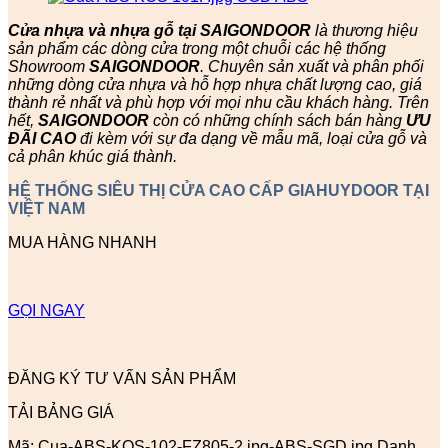
Cửa nhựa và nhựa gỗ tại SAIGONDOOR
là thương hiệu
sản phẩm các dòng cửa trong một chuỗi các hệ thống
Showroom
SAIGONDOOR
. Chuyên sản xuất và phân phối
những dòng cửa nhựa và hỗ hợp nhựa chất lượng cao, giá
thành rẻ nhất và phù hợp với mọi nhu cầu khách hàng. Trên
hết,
SAIGONDOOR
còn có những chính sách bán hàng
ƯU
ĐÃI
CAO
đi kèm với sự đa dạng về mẫu mã, loại cửa gỗ và
cả phân khúc giá thành.
HỆ THỐNG SIÊU THỊ CỬA CAO CẤP GIAHUYDOOR TẠI
VIỆT NAM
MUA HÀNG NHANH
GỌI NGAY
ĐĂNG KÝ TƯ VẤN SẢN PHẨM
TẢI BẢNG GIÁ
Mã:
Cua-ABS-KOS-102-FZ805-2.jpg-ABS-SGD.jpg
Danh