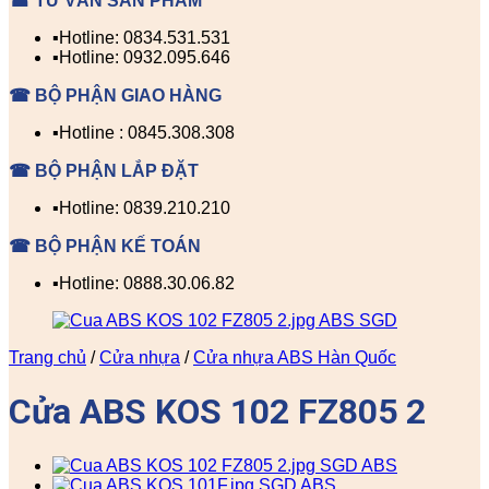
☎ TƯ VẤN SẢN PHẨM
▪️Hotline: 0834.531.531
▪️Hotline: 0932.095.646
☎ BỘ PHẬN GIAO HÀNG
▪️Hotline : 0845.308.308
☎ BỘ PHẬN LẮP ĐẶT
▪️Hotline: 0839.210.210
☎ BỘ PHẬN KẾ TOÁN
▪️Hotline: 0888.30.06.82
Trang chủ
/
Cửa nhựa
/
Cửa nhựa ABS Hàn Quốc
Cửa ABS KOS 102 FZ805 2