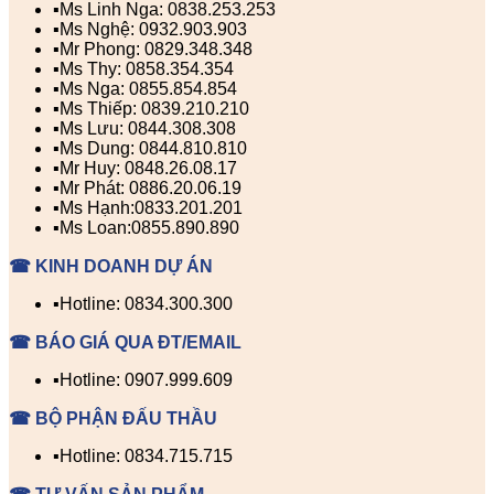
▪️Ms Linh Nga: 0838.253.253
▪️Ms Nghệ: 0932.903.903
▪️Mr Phong: 0829.348.348
▪️Ms Thy: 0858.354.354
▪️Ms Nga: 0855.854.854
▪️Ms Thiếp: 0839.210.210
▪️Ms Lưu: 0844.308.308
▪️Ms Dung: 0844.810.810
▪️Mr Huy: 0848.26.08.17
▪️Mr Phát: 0886.20.06.19
▪️Ms Hạnh:0833.201.201
▪️Ms Loan:0855.890.890
☎ KINH DOANH DỰ ÁN
▪️Hotline: 0834.300.300
☎ BÁO GIÁ QUA ĐT/EMAIL
▪️Hotline: 0907.999.609
☎ BỘ PHẬN ĐẤU THẦU
▪️Hotline: 0834.715.715