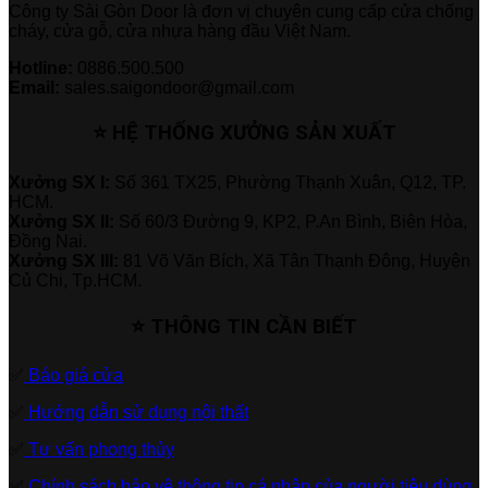
Công ty Sài Gòn Door là đơn vị chuyên cung cấp cửa chống
cháy, cửa gỗ, cửa nhựa hàng đầu Việt Nam.
Hotline:
0886.500.500
Email:
sales.saigondoor@gmail.com
⭐ HỆ THỐNG XƯỞNG SẢN XUẤT
Xưởng SX I:
Số 361 TX25, Phường Thạnh Xuân, Q12, TP.
HCM.
Xưởng SX II:
Số 60/3 Đường 9, KP2, P.An Bình, Biên Hòa,
Đồng Nai.
Xưởng SX III:
81 Võ Văn Bích, Xã Tân Thạnh Đông, Huyện
Củ Chi, Tp.HCM.
⭐ THÔNG TIN CẦN BIẾT
✅
Báo giá cửa
✅
Hướng dẫn sử dụng nội thất
✅
Tư vấn phong thủy
✅
Chính sách bảo vệ thông tin cá nhân của người tiêu dùng