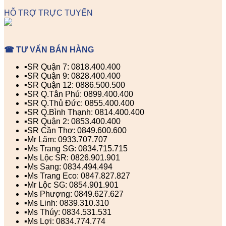
HỖ TRỢ TRỰC TUYẾN
☎ TƯ VẤN BÁN HÀNG
▪️SR Quận 7: 0818.400.400
▪️SR Quận 9: 0828.400.400
▪️SR Quận 12: 0886.500.500
▪️SR Q.Tân Phú: 0899.400.400
▪️SR Q.Thủ Đức: 0855.400.400
▪️SR Q.Bình Thạnh: 0814.400.400
▪️SR Quận 2: 0853.400.400
▪️SR Cần Thơ: 0849.600.600
▪️Mr Lãm: 0933.707.707
▪️Ms Trang SG: 0834.715.715
▪️Ms Lộc SR: 0826.901.901
▪️Ms Sang: 0834.494.494
▪️Ms Trang Eco: 0847.827.827
▪️Mr Lộc SG: 0854.901.901
▪️Ms Phượng: 0849.627.627
▪️Ms Linh: 0839.310.310
▪️Ms Thúy: 0834.531.531
▪️Ms Lợi: 0834.774.774