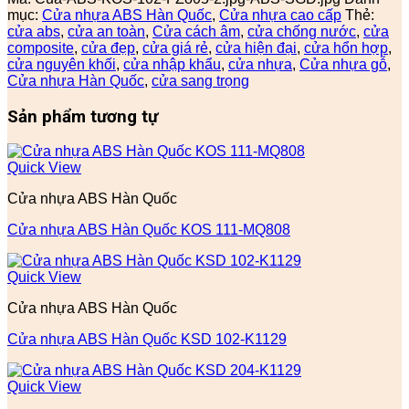
mục:
Cửa nhựa ABS Hàn Quốc
,
Cửa nhựa cao cấp
Thẻ:
cửa abs
,
cửa an toàn
,
Cửa cách âm
,
cửa chống nước
,
cửa
composite
,
cửa đẹp
,
cửa giá rẻ
,
cửa hiện đại
,
cửa hổn hợp
,
cửa nguyên khối
,
cửa nhập khẩu
,
cửa nhựa
,
Cửa nhựa gỗ
,
Cửa nhựa Hàn Quốc
,
cửa sang trọng
Sản phẩm tương tự
Quick View
Cửa nhựa ABS Hàn Quốc
Cửa nhựa ABS Hàn Quốc KOS 111-MQ808
Quick View
Cửa nhựa ABS Hàn Quốc
Cửa nhựa ABS Hàn Quốc KSD 102-K1129
Quick View