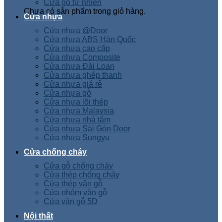
Cửa gỗ tự nhiên
Chưa có sản phẩm trong giỏ hàng.
Cửa nhựa
Cửa nhựa @Door
Cửa nhựa ABS Hàn Quốc
Cửa nhựa cao cấp
Cửa nhựa Composite
Cửa nhựa Đài Loan
Cửa nhựa ghép thanh
Cửa nhựa giá rẻ
Cửa nhựa gỗ
Cửa nhựa lõi thép
Cửa nhựa Malaysia
Cửa nhựa nhà tắm
Cửa nhựa Sài Gòn Door
Cửa nhựa Sungyu
Cửa chống cháy
Cửa gỗ chống cháy
Cửa thép chống cháy
Cửa thép vân gỗ
Cửa nhôm vân gỗ
Cửa vân gỗ 5D
Nội thất