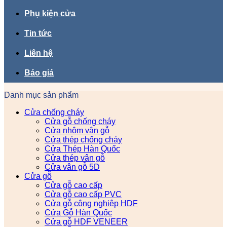
Phụ kiện cửa
Tin tức
Liên hệ
Báo giá
Danh mục sản phẩm
Cửa chống cháy
Cửa gỗ chống cháy
Cửa nhôm vân gỗ
Cửa thép chống cháy
Cửa Thép Hàn Quốc
Cửa thép vân gỗ
Cửa vân gỗ 5D
Cửa gỗ
Cửa gỗ cao cấp
Cửa gỗ cao cấp PVC
Cửa gỗ công nghiệp HDF
Cửa Gỗ Hàn Quốc
Cửa gỗ HDF VENEER