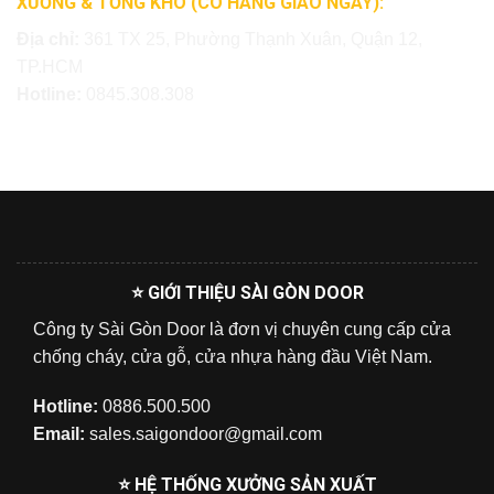
XƯỞNG & TỔNG KHO (CÓ HÀNG GIAO NGAY):
Địa chỉ:
361 TX 25, Phường Thạnh Xuân, Quận 12,
TP.HCM
Hotline:
0845.308.308
⭐ GIỚI THIỆU SÀI GÒN DOOR
Công ty Sài Gòn Door là đơn vị chuyên cung cấp cửa
chống cháy, cửa gỗ, cửa nhựa hàng đầu Việt Nam.
Hotline:
0886.500.500
Email:
sales.saigondoor@gmail.com
⭐ HỆ THỐNG XƯỞNG SẢN XUẤT