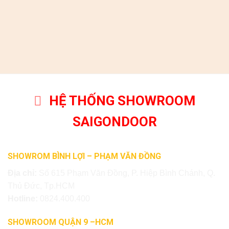
HỆ THỐNG SHOWROOM
SAIGONDOOR
SHOWROM BÌNH LỢI – PHẠM VĂN ĐỒNG
Địa chỉ:
Số 615 Phạm Văn Đồng, P. Hiệp Bình Chánh, Q.
Thủ Đức, Tp.HCM
Hotline:
0824.400.400
SHOWROOM QUẬN 9 –HCM