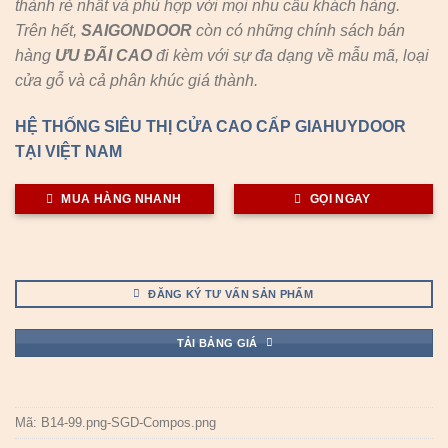
thành rẻ nhất và phù hợp với mọi nhu cầu khách hàng.
Trên hết,
SAIGONDOOR
còn có những chính sách bán
hàng
ƯU ĐÃI
CAO
đi kèm với sự đa dạng về mẫu mã, loại
cửa gỗ và cả phân khúc giá thành.
HỆ THỐNG SIÊU THỊ CỬA CAO CẤP GIAHUYDOOR
TẠI VIỆT NAM
MUA HÀNG NHANH
GỌI NGAY
ĐĂNG KÝ TƯ VẤN SẢN PHẨM
TẢI BẢNG GIÁ
Mã:
B14-99.png-SGD-Compos.png