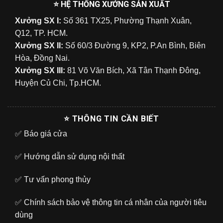
⭐ HỆ THỐNG XƯỞNG SẢN XUẤT
Xưởng SX I:
Số 361 TX25, Phường Thạnh Xuân,
Q12, TP. HCM.
Xưởng SX II:
Số 60/3 Đường 9, KP2, P.An Bình, Biên
Hòa, Đồng Nai.
Xưởng SX III:
81 Võ Văn Bích, Xã Tân Thạnh Đông,
Huyện Củ Chi, Tp.HCM.
⭐ THÔNG TIN CẦN BIẾT
✅
Báo giá cửa
✅
Hướng dẫn sử dụng nội thất
✅
Tư vấn phong thủy
✅
Chính sách bảo vệ thông tin cá nhân của người tiêu
dùng