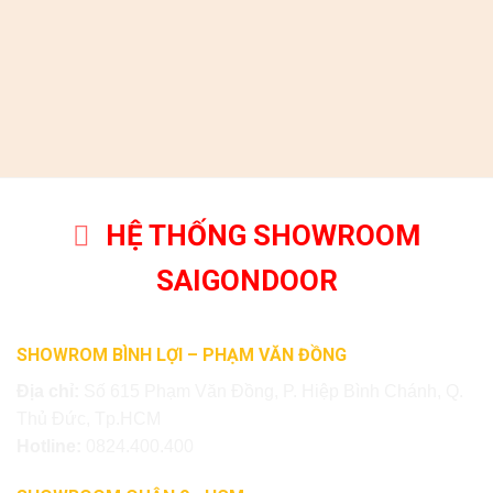
HỆ THỐNG SHOWROOM
SAIGONDOOR
SHOWROM BÌNH LỢI – PHẠM VĂN ĐỒNG
Địa chỉ:
Số 615 Phạm Văn Đồng, P. Hiệp Bình Chánh, Q.
Thủ Đức, Tp.HCM
Hotline:
0824.400.400