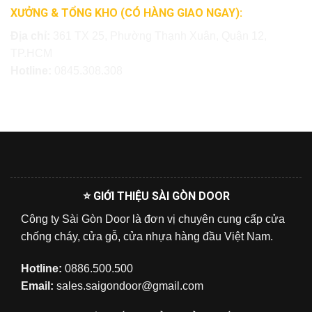
XƯỞNG & TỔNG KHO (CÓ HÀNG GIAO NGAY):
Địa chỉ:
361 TX 25, Phường Thạnh Xuân, Quận 12,
TP.HCM
Hotline:
0845.308.308
⭐ GIỚI THIỆU SÀI GÒN DOOR
Công ty Sài Gòn Door là đơn vị chuyên cung cấp cửa
chống cháy, cửa gỗ, cửa nhựa hàng đầu Việt Nam.
Hotline:
0886.500.500
Email:
sales.saigondoor@gmail.com