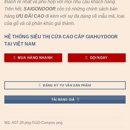
thành rẻ nhất và phù hợp với mọi nhu cầu khách hàng.
Trên hết,
SAIGONDOOR
còn có những chính sách bán
hàng
ƯU ĐÃI
CAO
đi kèm với sự đa dạng về mẫu mã, loại
cửa gỗ và cả phân khúc giá thành.
HỆ THỐNG SIÊU THỊ CỬA CAO CẤP GIAHUYDOOR
TẠI VIỆT NAM
MUA HÀNG NHANH
GỌI NGAY
ĐĂNG KÝ TƯ VẤN SẢN PHẨM
TẢI BẢNG GIÁ
Mã:
A07-29.png-SGD-Compos.png