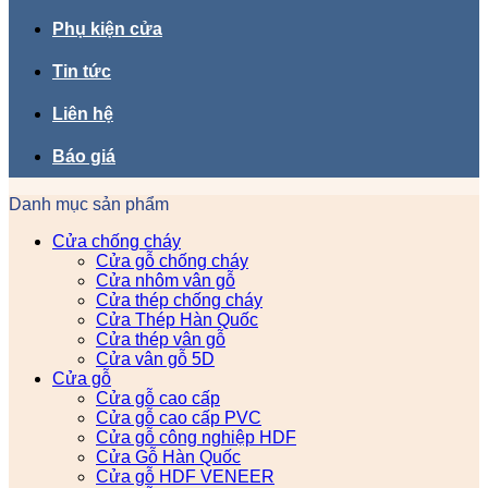
Phụ kiện cửa
Tin tức
Liên hệ
Báo giá
Danh mục sản phẩm
Cửa chống cháy
Cửa gỗ chống cháy
Cửa nhôm vân gỗ
Cửa thép chống cháy
Cửa Thép Hàn Quốc
Cửa thép vân gỗ
Cửa vân gỗ 5D
Cửa gỗ
Cửa gỗ cao cấp
Cửa gỗ cao cấp PVC
Cửa gỗ công nghiệp HDF
Cửa Gỗ Hàn Quốc
Cửa gỗ HDF VENEER