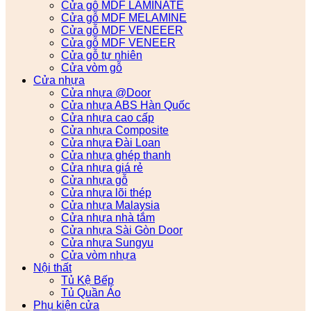
Cửa gỗ MDF LAMINATE
Cửa gỗ MDF MELAMINE
Cửa gỗ MDF VENEEER
Cửa gỗ MDF VENEER
Cửa gỗ tự nhiên
Cửa vòm gỗ
Cửa nhựa
Cửa nhựa @Door
Cửa nhựa ABS Hàn Quốc
Cửa nhựa cao cấp
Cửa nhựa Composite
Cửa nhựa Đài Loan
Cửa nhựa ghép thanh
Cửa nhựa giá rẻ
Cửa nhựa gỗ
Cửa nhựa lõi thép
Cửa nhựa Malaysia
Cửa nhựa nhà tắm
Cửa nhựa Sài Gòn Door
Cửa nhựa Sungyu
Cửa vòm nhựa
Nội thất
Tủ Kệ Bếp
Tủ Quần Áo
Phụ kiện cửa