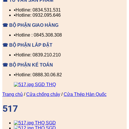
☎ TƯ VẤN SẢN PHẨM
▪️Hotline: 0834.531.531
▪️Hotline: 0932.095.646
☎ BỘ PHẬN GIAO HÀNG
▪️Hotline : 0845.308.308
☎ BỘ PHẬN LẮP ĐẶT
▪️Hotline: 0839.210.210
☎ BỘ PHẬN KẾ TOÁN
▪️Hotline: 0888.30.06.82
Trang chủ
/
Cửa chống cháy
/
Cửa Thép Hàn Quốc
517