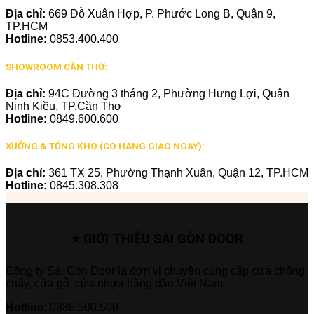
Địa chỉ:
669 Đỗ Xuân Hợp, P. Phước Long B, Quận 9,
TP.HCM
Hotline:
0853.400.400
SHOWROOM CẦN THƠ:
Địa chỉ:
94C Đường 3 tháng 2, Phường Hưng Lợi, Quận
Ninh Kiều, TP.Cần Thơ
Hotline:
0849.600.600
XƯỞNG & TỔNG KHO (CÓ HÀNG GIAO NGAY):
Địa chỉ:
361 TX 25, Phường Thạnh Xuân, Quận 12, TP.HCM
Hotline:
0845.308.308
⭐ GIỚI THIỆU SÀI GÒN DOOR
Công ty Sài Gòn Door là đơn vị chuyên cung cấp cửa chống
cháy, cửa gỗ, cửa nhựa hàng đầu Việt Nam.
Hotline:
0886.500.500