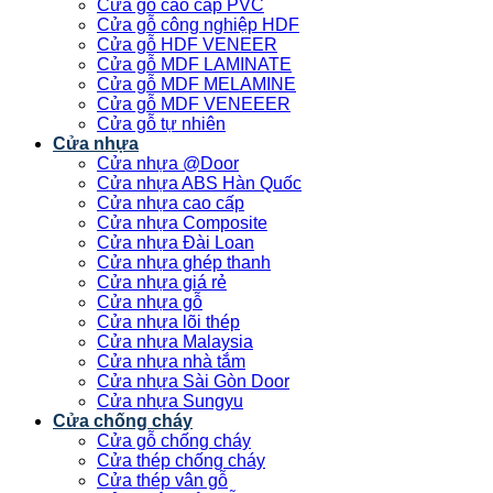
Cửa gỗ cao cấp PVC
Cửa gỗ công nghiệp HDF
Cửa gỗ HDF VENEER
Cửa gỗ MDF LAMINATE
Cửa gỗ MDF MELAMINE
Cửa gỗ MDF VENEEER
Cửa gỗ tự nhiên
Cửa nhựa
Cửa nhựa @Door
Cửa nhựa ABS Hàn Quốc
Cửa nhựa cao cấp
Cửa nhựa Composite
Cửa nhựa Đài Loan
Cửa nhựa ghép thanh
Cửa nhựa giá rẻ
Cửa nhựa gỗ
Cửa nhựa lõi thép
Cửa nhựa Malaysia
Cửa nhựa nhà tắm
Cửa nhựa Sài Gòn Door
Cửa nhựa Sungyu
Cửa chống cháy
Cửa gỗ chống cháy
Cửa thép chống cháy
Cửa thép vân gỗ