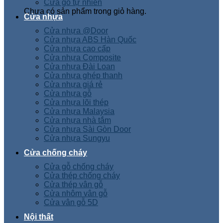
Cửa gỗ tự nhiên
Chưa có sản phẩm trong giỏ hàng.
Cửa nhựa
Cửa nhựa @Door
Cửa nhựa ABS Hàn Quốc
Cửa nhựa cao cấp
Cửa nhựa Composite
Cửa nhựa Đài Loan
Cửa nhựa ghép thanh
Cửa nhựa giá rẻ
Cửa nhựa gỗ
Cửa nhựa lõi thép
Cửa nhựa Malaysia
Cửa nhựa nhà tắm
Cửa nhựa Sài Gòn Door
Cửa nhựa Sungyu
Cửa chống cháy
Cửa gỗ chống cháy
Cửa thép chống cháy
Cửa thép vân gỗ
Cửa nhôm vân gỗ
Cửa vân gỗ 5D
Nội thất