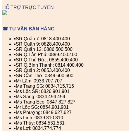
HỖ TRỢ TRỰC TUYẾN
☎ TƯ VẤN BÁN HÀNG
▪️SR Quận 7: 0818.400.400
▪️SR Quận 9: 0828.400.400
▪️SR Quận 12: 0886.500.500
▪️SR Q.Tân Phú: 0899.400.400
▪️SR Q.Thủ Đức: 0855.400.400
▪️SR Q.Bình Thạnh: 0814.400.400
▪️SR Quận 2: 0853.400.400
▪️SR Cần Thơ: 0849.600.600
▪️Mr Lãm: 0933.707.707
▪️Ms Trang SG: 0834.715.715
▪️Ms Lộc SR: 0826.901.901
▪️Ms Sang: 0834.494.494
▪️Ms Trang Eco: 0847.827.827
▪️Mr Lộc SG: 0854.901.901
▪️Ms Phượng: 0849.627.627
▪️Ms Linh: 0839.310.310
▪️Ms Thúy: 0834.531.531
▪️Ms Lợi: 0834.774.774