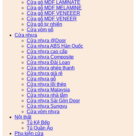
Cửa gỗ MDF LAMINATE
Cửa gỗ MDF MELAMINE
Cửa gỗ MDF VENEEER
Cửa gỗ MDF VENEER
Cửa gỗ tự nhiên
Cửa vòm gỗ
Cửa nhựa
Cửa nhựa @Door
Cửa nhựa ABS Hàn Quốc
Cửa nhựa cao cấp
Cửa nhựa Composite
Cửa nhựa Đài Loan
Cửa nhựa ghép thanh
Cửa nhựa giá rẻ
Cửa nhựa gỗ
Cửa nhựa lõi thép
Cửa nhựa Malaysia
Cửa nhựa nhà tắm
Cửa nhựa Sài Gòn Door
Cửa nhựa Sungyu
Cửa vòm nhựa
Nội thất
Tủ Kệ Bếp
Tủ Quần Áo
Phụ kiện cửa