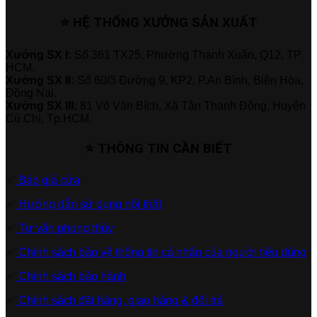
⭐ HỆ THỐNG XƯỞNG SẢN XUẤT
Xưởng SX I:
Số 361 TX25, Phường Thạnh Xuân, Q12, TP.
HCM.
Xưởng SX II:
Số 60/3 Đường 9, KP2, P.An Bình, Biên Hòa,
Đồng Nai.
Xưởng SX III:
81 Võ Văn Bích, Xã Tân Thạnh Đông, Huyện
Củ Chi, Tp.HCM.
⭐ THÔNG TIN CẦN BIẾT
✅
Báo giá cửa
✅
Hướng dẫn sử dụng nội thất
✅
Tư vấn phong thủy
✅
Chính sách bảo vệ thông tin cá nhân của người tiêu dùng
✅
Chính sách bảo hành
✅
Chính sách đặt hàng, giao hàng & đổi trả