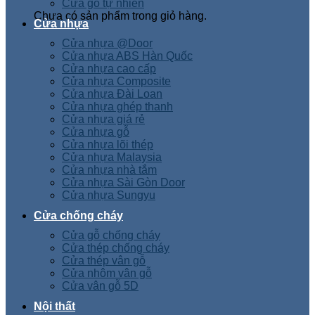
Cửa gỗ tự nhiên
Chưa có sản phẩm trong giỏ hàng.
Cửa nhựa
Cửa nhựa @Door
Cửa nhựa ABS Hàn Quốc
Cửa nhựa cao cấp
Cửa nhựa Composite
Cửa nhựa Đài Loan
Cửa nhựa ghép thanh
Cửa nhựa giá rẻ
Cửa nhựa gỗ
Cửa nhựa lõi thép
Cửa nhựa Malaysia
Cửa nhựa nhà tắm
Cửa nhựa Sài Gòn Door
Cửa nhựa Sungyu
Cửa chống cháy
Cửa gỗ chống cháy
Cửa thép chống cháy
Cửa thép vân gỗ
Cửa nhôm vân gỗ
Cửa vân gỗ 5D
Nội thất