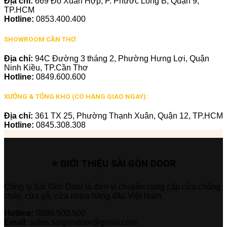
Địa chỉ:
669 Đỗ Xuân Hợp, P. Phước Long B, Quận 9,
TP.HCM
Hotline:
0853.400.400
SHOWROOM CẦN THƠ:
Địa chỉ:
94C Đường 3 tháng 2, Phường Hưng Lợi, Quận
Ninh Kiều, TP.Cần Thơ
Hotline:
0849.600.600
XƯỞNG & TỔNG KHO (CÓ HÀNG GIAO NGAY):
Địa chỉ:
361 TX 25, Phường Thạnh Xuân, Quận 12, TP.HCM
Hotline:
0845.308.308
⭐ GIỚI THIỆU SÀI GÒN DOOR
Công ty Sài Gòn Door là đơn vị chuyên cung cấp cửa chống
cháy, cửa gỗ, cửa nhựa hàng đầu Việt Nam.
Hotline:
0886.500.500
Email:
sales.saigondoor@gmail.com