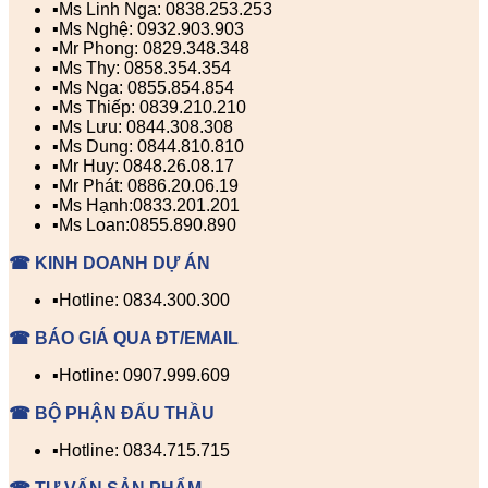
▪️Ms Linh Nga: 0838.253.253
▪️Ms Nghệ: 0932.903.903
▪️Mr Phong: 0829.348.348
▪️Ms Thy: 0858.354.354
▪️Ms Nga: 0855.854.854
▪️Ms Thiếp: 0839.210.210
▪️Ms Lưu: 0844.308.308
▪️Ms Dung: 0844.810.810
▪️Mr Huy: 0848.26.08.17
▪️Mr Phát: 0886.20.06.19
▪️Ms Hạnh:0833.201.201
▪️Ms Loan:0855.890.890
☎ KINH DOANH DỰ ÁN
▪️Hotline: 0834.300.300
☎ BÁO GIÁ QUA ĐT/EMAIL
▪️Hotline: 0907.999.609
☎ BỘ PHẬN ĐẤU THẦU
▪️Hotline: 0834.715.715