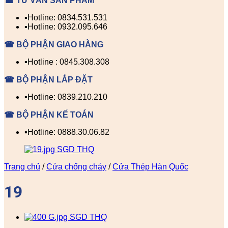
☎ TƯ VẤN SẢN PHẨM
▪️Hotline: 0834.531.531
▪️Hotline: 0932.095.646
☎ BỘ PHẬN GIAO HÀNG
▪️Hotline : 0845.308.308
☎ BỘ PHẬN LẮP ĐẶT
▪️Hotline: 0839.210.210
☎ BỘ PHẬN KẾ TOÁN
▪️Hotline: 0888.30.06.82
Trang chủ
/
Cửa chống cháy
/
Cửa Thép Hàn Quốc
19