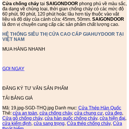
Cửa chống cháy
tại
SAIGONDOOR
phong phú về màu sắc,
đa dạng về chủng loại, thời gian chống cháy có các mức độ
60 phút, 90 phút, 120 phút hoặc lâu hơn tùy thuộc vào vật
liệu và độ dày của cánh cửa: 45mm, 50mm.
SAIGONDOOR
là đơn vị chuyên cung cấp các sản phẩm chất lượng cao.
HỆ THỐNG SIÊU THỊ CỬA CAO CẤP GIAHUYDOOR TẠI
VIỆT NAM
MUA HÀNG NHANH
GỌI NGAY
ĐĂNG KÝ TƯ VẤN SẢN PHẨM
TẢI BẢNG GIÁ
Mã:
19.jpg-SGD-THQ.jpg
Danh mục:
Cửa Thép Hàn Quốc
Thẻ:
cửa an toàn
,
cửa chống cháy
,
cửa chung cư
,
cửa đẹp
,
Cửa gỗ chống cháy
,
cửa hàn quốc chống cháy
,
cửa hiện đại
,
cửa kiểm định
,
cửa sang trọng
,
Cửa thép chống cháy
,
Cửa
thoát hiểm