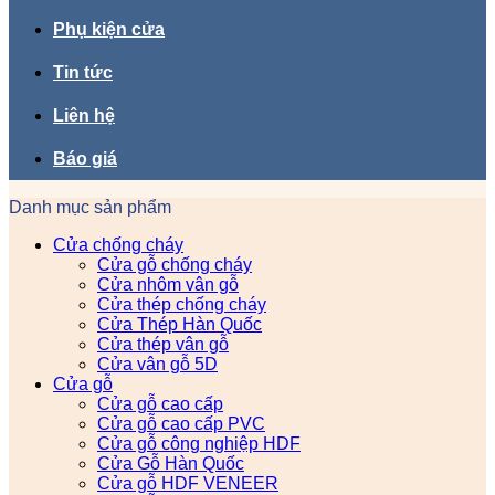
Phụ kiện cửa
Tin tức
Liên hệ
Báo giá
Danh mục sản phẩm
Cửa chống cháy
Cửa gỗ chống cháy
Cửa nhôm vân gỗ
Cửa thép chống cháy
Cửa Thép Hàn Quốc
Cửa thép vân gỗ
Cửa vân gỗ 5D
Cửa gỗ
Cửa gỗ cao cấp
Cửa gỗ cao cấp PVC
Cửa gỗ công nghiệp HDF
Cửa Gỗ Hàn Quốc
Cửa gỗ HDF VENEER