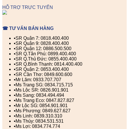
HỖ TRỢ TRỰC TUYẾN
☎ TƯ VẤN BÁN HÀNG
▪️SR Quận 7: 0818.400.400
▪️SR Quận 9: 0828.400.400
▪️SR Quận 12: 0886.500.500
▪️SR Q.Tân Phú: 0899.400.400
▪️SR Q.Thủ Đức: 0855.400.400
▪️SR Q.Bình Thạnh: 0814.400.400
▪️SR Quận 2: 0853.400.400
▪️SR Cần Thơ: 0849.600.600
▪️Mr Lãm: 0933.707.707
▪️Ms Trang SG: 0834.715.715
▪️Ms Lộc SR: 0826.901.901
▪️Ms Sang: 0834.494.494
▪️Ms Trang Eco: 0847.827.827
▪️Mr Lộc SG: 0854.901.901
▪️Ms Phượng: 0849.627.627
▪️Ms Linh: 0839.310.310
▪️Ms Thúy: 0834.531.531
▪️Ms Lợi: 0834.774.774