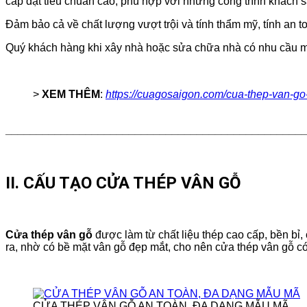
cấp đạt tiêu chuẩn cao, phù hợp với những công trình khách 
Đảm bảo cả về chất lượng vượt trội và tính thẩm mỹ, tính an
Quý khách hàng khi xây nhà hoặc sửa chữa nhà có nhu cầu mu
>
XEM THÊM
:
https://cuagosaigon.com/cua-thep-van-go
________________________________________________
II. CẤU TẠO CỬA THÉP VÂN GỖ
Cửa thép vân gỗ
được làm từ chất liệu thép cao cấp, bền bỉ
ra, nhờ có bề mặt vân gỗ đẹp mắt, cho nên cửa thép vân gỗ có
CỬA THÉP VÂN GỖ AN TOÀN, ĐA DẠNG MẪU MÃ