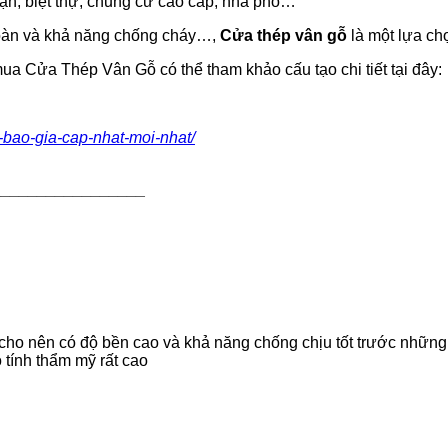
sạn, biệt thự, chung cư cao cấp, nhà phố…
 toàn và khả năng chống cháy…,
Cửa thép vân gỗ
là một lựa ch
a Cửa Thép Vân Gỗ có thể tham khảo cấu tạo chi tiết tại đây:
-bao-gia-cap-nhat-moi-nhat/
_________________
, cho nên có độ bền cao và khả năng chống chịu tốt trước những
 tính thẩm mỹ rất cao