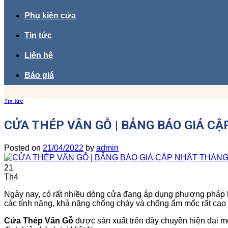
Phụ kiện cửa
Tin tức
Liên hệ
Báo giá
Tin tức
CỬA THÉP VÂN GỖ | BẢNG BÁO GIÁ 
Posted on
21/04/2022
by
admin
21
Th4
Ngày nay, có rất nhiều dòng cửa đang áp dụng phương pháp hiệ
các tính năng, khả năng chống cháy và chống ẩm mốc rất cao
Cửa Thép Vân Gỗ
được sản xuất trên dây chuyền hiện đại 