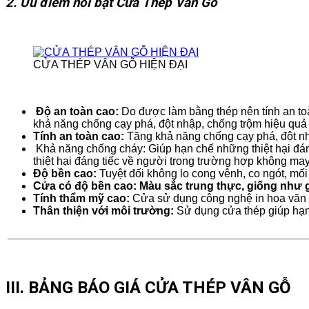
2. Ưu điểm nổi bật Cửa Thép Vân Gỗ
CỬA THÉP VÂN GỖ HIỆN ĐẠI
Độ an toàn cao:
Do được làm bằng thép nên tính an t
khả năng chống cạy phá, đột nhập, chống trộm hiệu quả
Tính an toàn cao:
Tăng khả năng chống cạy phá, đột nh
Khả năng chống cháy: Giúp hạn chế những thiệt hại đáng
thiệt hại đáng tiếc về người trong trường hợp không m
Độ bền cao:
Tuyệt đối không lo cong vênh, co ngót, mố
Cửa có độ bền cao: Màu sắc trung thực, giống như gỗ
Tính thẩm mỹ cao:
Cửa sử dụng công nghệ in hoa văn tr
Thân thiện với môi trường:
Sử dụng cửa thép giúp hạn 
________________________________________________
III. BẢNG BÁO GIÁ CỬA THÉP VÂN GỖ