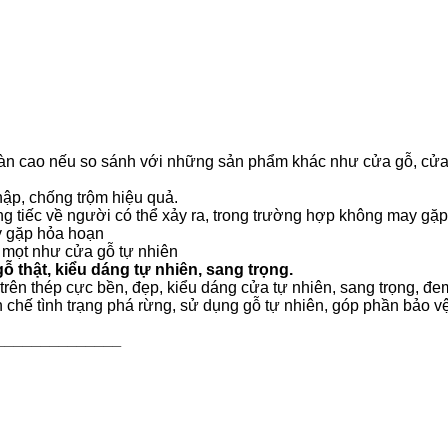
oàn cao nếu so sánh với những sản phẩm khác như cửa gỗ, cử
ập, chống trộm hiệu quả.
 tiếc về người có thể xảy ra, trong trường hợp không may gặp
ay gặp hỏa hoạn
i mọt như cửa gỗ tự nhiên
 thật, kiểu dáng tự nhiên, sang trọng.
ên thép cực bền, đẹp, kiểu dáng cửa tự nhiên, sang trọng, đem 
chế tình trạng phá rừng, sử dụng gỗ tự nhiên, góp phần bảo v
______________