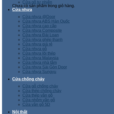
Cửa gỗ tự nhiên
Chưa có sản phẩm trong giỏ hàng.
Cửa nhựa
Cửa nhựa @Door
Cửa nhựa ABS Hàn Quốc
Cửa nhựa cao cấp
Cửa nhựa Composite
Cửa nhựa Đài Loan
Cửa nhựa ghép thanh
Cửa nhựa giá rẻ
Cửa nhựa gỗ
Cửa nhựa lõi thép
Cửa nhựa Malaysia
Cửa nhựa nhà tắm
Cửa nhựa Sài Gòn Door
Cửa nhựa Sungyu
Cửa chống cháy
Cửa gỗ chống cháy
Cửa thép chống cháy
Cửa thép vân gỗ
Cửa nhôm vân gỗ
Cửa vân gỗ 5D
Nội thất