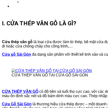
I. CỬA THÉP VÂN GỖ LÀ GÌ?
Cửa thép vân gỗ
là loại cửa được làm từ thép, bề mặt cửa đ
đi hoặc cửa chống cháy cho công trình,…
Cửa gỗ Sài Gòn
đa dạng sản phẩm với thiết kế tinh xảo và cu
CỬA THÉP VÂN GỖ TẠI CỬA GỖ SÀI GÒN
CỬA THÉP VÂN GỖ
có độ bền và tuổi thọ cực cao, với các 
màu ổn định sắc nét và độ bám dính màu cực cao. Thép nhập k
Cửa Gỗ Sài Gòn
là thương hiệu cửa thép được – một doanh n