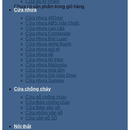
Cửa gỗ tự nhiên
Chưa có sản phẩm trong giỏ hàng.
Cửa nhựa
Cửa nhựa @Door
Cửa nhựa ABS Hàn Quốc
Cửa nhựa cao cấp
Cửa nhựa Composite
Cửa nhựa Đài Loan
Cửa nhựa ghép thanh
Cửa nhựa giá rẻ
Cửa nhựa gỗ
Cửa nhựa lõi thép
Cửa nhựa Malaysia
Cửa nhựa nhà tắm
Cửa nhựa Sài Gòn Door
Cửa nhựa Sungyu
Cửa chống cháy
Cửa gỗ chống cháy
Cửa thép chống cháy
Cửa thép vân gỗ
Cửa nhôm vân gỗ
Cửa vân gỗ 5D
Nội thất