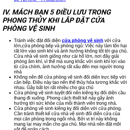
IV. MÁCH BẠN 5 ĐIỀU LƯU TRONG
PHONG THỦY KHI LẮP ĐẶT CỬA
PHÒNG VỆ SINH
Tránh việc đặt đối diện
cửa phòng vệ sinh
với cửa
lớn,cửa phòng bếp và phòng ngủ: Việc này làm tổn hại
rất lớn vào sinh khí và ảnh hưởng không tốt tới gia chủ.
Cửa nhà vệ sinh giống như cái hố lớn, nơi đây giải
phóng âm khí, vì thế mà xung khắc với sinh khí lợi vào
từ cửa chính, ảnh hưởng rất xấu đến mọi người trong
nhà
Không nên để cửa phòng vệ sinh đối diện trực tiếp với
căn bếp. Điều này tạo nên thế thủy hỏa tương khắc với
nhau. Gây bất lợi rất nhiều cho gia chủ
Cửa phòng vệ sinh tuyệt đối nên kiêng kỵ đối diện cầu
thang đi xuống. Phong cách thiết kế này gây ảnh
hưởng tới sức khỏe của mỗi thành viên trong nhà.
Cửa phòng vệ sinh kiêng kỵ đối diện với cửa phòng.
Cần tránh thiết kế cửa nhà vệ sinh đối diện cửa của
mọi căn phòng trong ngôi nhà. Bởi vị trí này không
mang lại may mắn cho gia chủ. Mọi nhà nên đặt một
vật để ngăn cách.