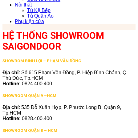
Nội thất
Tủ Kệ Bếp
Tủ Quần Áo
Phụ kiện cửa
HỆ THỐNG SHOWROOM
SAIGONDOOR
SHOWROM BÌNH LỢI – PHẠM VĂN ĐỒNG
Địa chỉ:
Số 615 Phạm Văn Đồng, P. Hiệp Bình Chánh, Q.
Thủ Đức, Tp.HCM
Hotline:
0824.400.400
SHOWROOM QUẬN 9 –HCM
Địa chỉ:
535 Đỗ Xuân Hợp, P. Phước Long B, Quận 9,
Tp.HCM
Hotline:
0828.400.400
SHOWROOM QUẬN 8 – HCM