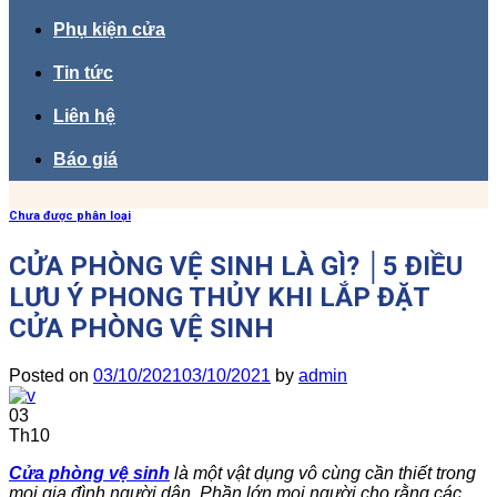
Phụ kiện cửa
Tin tức
Liên hệ
Báo giá
Chưa được phân loại
CỬA PHÒNG VỆ SINH LÀ GÌ? │5 ĐIỀU
LƯU Ý PHONG THỦY KHI LẮP ĐẶT
CỬA PHÒNG VỆ SINH
Posted on
03/10/2021
03/10/2021
by
admin
03
Th10
Cửa phòng vệ sinh
là một vật dụng vô cùng cần thiết trong
mọi gia đình người dân. Phần lớn mọi người cho rằng các