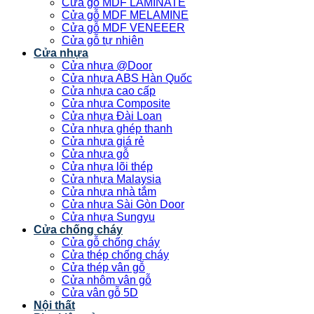
Cửa gỗ MDF LAMINATE
Cửa gỗ MDF MELAMINE
Cửa gỗ MDF VENEEER
Cửa gỗ tự nhiên
Cửa nhựa
Cửa nhựa @Door
Cửa nhựa ABS Hàn Quốc
Cửa nhựa cao cấp
Cửa nhựa Composite
Cửa nhựa Đài Loan
Cửa nhựa ghép thanh
Cửa nhựa giá rẻ
Cửa nhựa gỗ
Cửa nhựa lõi thép
Cửa nhựa Malaysia
Cửa nhựa nhà tắm
Cửa nhựa Sài Gòn Door
Cửa nhựa Sungyu
Cửa chống cháy
Cửa gỗ chống cháy
Cửa thép chống cháy
Cửa thép vân gỗ
Cửa nhôm vân gỗ
Cửa vân gỗ 5D
Nội thất