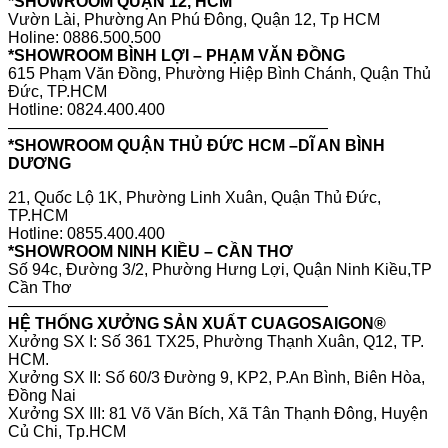
*SHOWROOM QUẬN 12, HCM
Vườn Lài, Phường An Phú Đông, Quận 12, Tp HCM
Holine: 0886.500.500
*SHOWROOM BÌNH LỢI – PHẠM VĂN ĐỒNG
615 Phạm Văn Đồng, Phường Hiệp Bình Chánh, Quận Thủ
Đức, TP.HCM
Hotline: 0824.400.400
————————————————————
*SHOWROOM QUẬN THỦ ĐỨC HCM –DĨ AN BÌNH
DƯƠNG
21, Quốc Lộ 1K, Phường Linh Xuân, Quận Thủ Đức,
TP.HCM
Hotline: 0855.400.400
*SHOWROOM NINH KIỀU – CẦN THƠ
Số 94c, Đường 3/2, Phường Hưng Lợi, Quận Ninh Kiều,TP
Cần Thơ
————————————————————
HỆ THỐNG XƯỞNG SẢN XUẤT CUAGOSAIGON®
Xưởng SX I: Số 361 TX25, Phường Thạnh Xuân, Q12, TP.
HCM.
Xưởng SX II: Số 60/3 Đường 9, KP2, P.An Bình, Biên Hòa,
Đồng Nai
Xưởng SX III: 81 Võ Văn Bích, Xã Tân Thạnh Đông, Huyện
Củ Chi, Tp.HCM