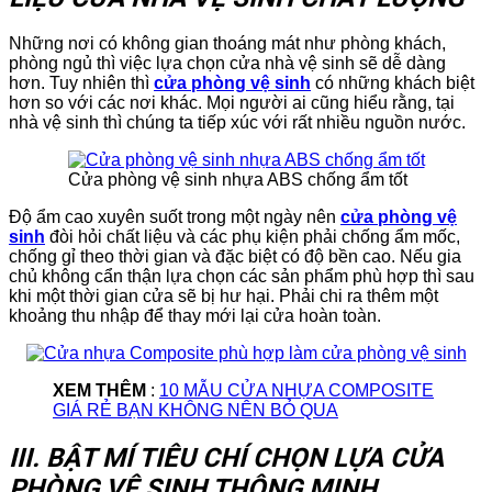
Những nơi có không gian thoáng mát như phòng khách,
phòng ngủ thì việc lựa chọn cửa nhà vệ sinh sẽ dễ dàng
hơn. Tuy nhiên thì
cửa phòng vệ sinh
có những khách biệt
hơn so với các nơi khác. Mọi người ai cũng hiểu rằng, tại
nhà vệ sinh thì chúng ta tiếp xúc với rất nhiều nguồn nước.
Cửa phòng vệ sinh nhựa ABS chống ẩm tốt
Độ ẩm cao xuyên suốt trong một ngày nên
cửa phòng vệ
sinh
đòi hỏi chất liệu và các phụ kiện phải chống ẩm mốc,
chống gỉ theo thời gian và đặc biệt có độ bền cao. Nếu gia
chủ không cẩn thận lựa chọn các sản phẩm phù hợp thì sau
khi một thời gian cửa sẽ bị hư hại. Phải chi ra thêm một
khoảng thu nhập để thay mới lại cửa hoàn toàn.
XEM THÊM
:
10 MẪU CỬA NHỰA COMPOSITE
GIÁ RẺ BẠN KHÔNG NÊN BỎ QUA
III. BẬT MÍ TIÊU CHÍ CHỌN LỰA CỬA
PHÒNG VỆ SINH THÔNG MINH