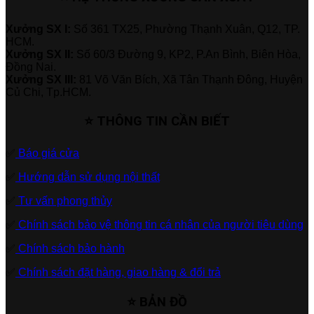
Xưởng SX I:
Số 361 TX25, Phường Thạnh Xuân, Q12, TP.
HCM.
Xưởng SX II:
Số 60/3 Đường 9, KP2, P.An Bình, Biên Hòa,
Đồng Nai.
Xưởng SX III:
81 Võ Văn Bích, Xã Tân Thạnh Đông, Huyện
Củ Chi, Tp.HCM.
⭐ THÔNG TIN CẦN BIẾT
✅
Báo giá cửa
✅
Hướng dẫn sử dụng nội thất
✅
Tư vấn phong thủy
✅
Chính sách bảo vệ thông tin cá nhân của người tiêu dùng
✅
Chính sách bảo hành
✅
Chính sách đặt hàng, giao hàng & đổi trả
⭐ BẢN ĐỒ