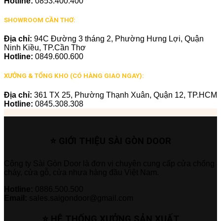
Hotline:
0853.400.400
SHOWROOM CẦN THƠ:
Địa chỉ:
94C Đường 3 tháng 2, Phường Hưng Lợi, Quận
Ninh Kiều, TP.Cần Thơ
Hotline:
0849.600.600
XƯỞNG & TỔNG KHO (CÓ HÀNG GIAO NGAY):
Địa chỉ:
361 TX 25, Phường Thạnh Xuân, Quận 12, TP.HCM
Hotline:
0845.308.308
⭐ GIỚI THIỆU SÀI GÒN DOOR
Công ty Sài Gòn Door là đơn vị chuyên cung cấp cửa chống
cháy, cửa gỗ, cửa nhựa hàng đầu Việt Nam.
Hotline:
0886.500.500
Email:
sales.saigondoor@gmail.com
⭐ HỆ THỐNG XƯỞNG SẢN XUẤT