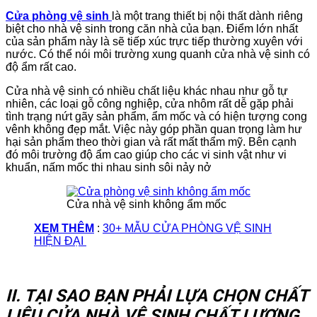
Cửa phòng vệ sinh
là một trang thiết bị nội thất dành riêng
biệt cho nhà vệ sinh trong căn nhà của bạn. Điểm lớn nhất
của sản phẩm này là sẽ tiếp xúc trực tiếp thường xuyên với
nước. Có thể nói môi trường xung quanh cửa nhà vệ sinh có
độ ẩm rất cao.
Cửa nhà vệ sinh có nhiều chất liệu khác nhau như gỗ tự
nhiên, các loại gỗ công nghiệp, cửa nhôm rất dễ gặp phải
tình trạng nứt gãy sản phẩm, ẩm mốc và có hiện tượng cong
vênh không đẹp mắt. Việc này góp phần quan trọng làm hư
hại sản phẩm theo thời gian và rất mất thẩm mỹ. Bên cạnh
đó môi trường độ ẩm cao giúp cho các vi sinh vật như vi
khuẩn, nấm mốc thi nhau sinh sôi nảy nở
Cửa nhà vệ sinh không ẩm mốc
XEM THÊM
:
30+ MẪU CỬA PHÒNG VỆ SINH
HIỆN ĐẠI
II. TẠI SAO BẠN PHẢI LỰA CHỌN CHẤT
LIỆU CỬA NHÀ VỆ SINH CHẤT LƯỢNG