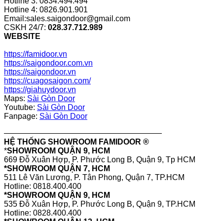
Hotline 3: 0834.494.494
Hotline 4: 0826.901.901
Email:sales.saigondoor@gmail.com
CSKH 24/7:
028.37.712.989
WEBSITE
https://famidoor.vn
https://saigondoor.com.vn
https://saigondoor.vn
https://cuagosaigon.com/
https://giahuydoor.vn
Maps:
Sài Gòn Door
Youtube:
Sài Gòn Door
Fanpage:
Sài Gòn Door
————————————————————
HỆ THỐNG SHOWROOM FAMIDOOR ®
*
SHOWROOM QUẬN 9, HCM
669 Đỗ Xuân Hợp, P. Phước Long B, Quận 9, Tp HCM
*SHOWROOM QUẬN 7, HCM
511 Lê Văn Lương, P. Tân Phong, Quận 7, TP.HCM
Hotline: 0818.400.400
*SHOWROOM QUẬN 9, HCM
535 Đỗ Xuân Hợp, P. Phước Long B, Quận 9, TP.HCM
Hotline: 0828.400.400